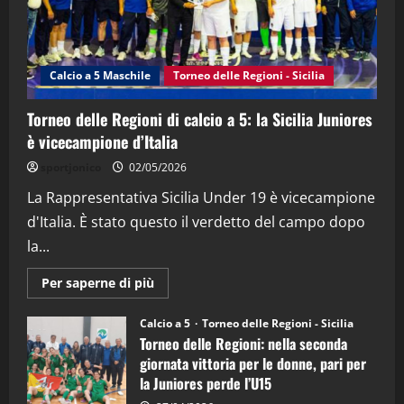
"SportEmpire" in Podcast
Sport News
“SportEmpire” in Podcast: 27^ Puntata
(Martedi 14 Aprile 2026)
Calcio a 5 Maschile
Torneo delle Regioni - Sicilia
15/04/2026
4
Torneo delle Regioni di calcio a 5: la Sicilia Juniores
è vicecampione d’Italia
"SportEmpire" in Podcast
“SportEmpire” in Podcast: 26^ Puntata
sportjonico
02/05/2026
(Martedi 07 Aprile 2026)
La Rappresentativa Sicilia Under 19 è vicecampione
08/04/2026
5
d'Italia. È stato questo il verdetto del campo dopo
la...
Maggiori
Per saperne di più
informazioni
su
Torneo
Calcio a 5
Torneo delle Regioni - Sicilia
delle
Torneo delle Regioni: nella seconda
Regioni
di
giornata vittoria per le donne, pari per
calcio
la Juniores perde l’U15
a
5: