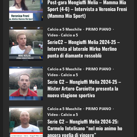
Melia
Post-gara Mongiuffi Melia – Mamma Mia
21/04/2026
–
3
Sport (4-6) – Intervista a Veronica Freni
Mamma
Mia
(Mamma Mia Sport)
Sport
"SportEmpire" in Podcast
Sport News
(4-
30/09/2024
6)
“SportEmpire” in Podcast: 27^ Puntata
Calcio a 5 Maschile
PRIMO PIANO
–
(Martedi 14 Aprile 2026)
Video - Calcio a 5
Intervista
a
SerieC2 – Mongiuffi Melia 2024-25 –
15/04/2026
mister
4
Intervista al laterale Mirko Merlino
Arturo
Carciotto
punta di diamante rossoblù
(Mongiuffi
Melia)
"SportEmpire" in Podcast
26/09/2024
“SportEmpire” in Podcast: 26^ Puntata
Calcio a 5 Maschile
PRIMO PIANO
(Martedi 07 Aprile 2026)
Video - Calcio a 5
Serie C2 – Mongiuffi Melia 2024-25 –
08/04/2026
5
Mister Arturo Carciotto presenta la
nuova stagione sportiva
"SportEmpire" in Podcast
11/09/2024
“SportEmpire” in Podcast: 30^ Puntata
Calcio a 5 Maschile
PRIMO PIANO
(Martedi 05 Maggio 2026)
Video - Calcio a 5
Serie C2 – Mongiuffi Melia 2024-25:
08/05/2026
1
Carmelo Intelisano “nel mio animo ho
ancora voglia di vincere”