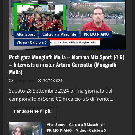
Altri Sport
Calcio a 5 Maschile
PRIMO PIANO
Video - Calcio a 5
Post-gara Mongiuffi Melia – Mamma Mia Sport (4-6)
– Intervista a mister Arturo Carciotto (Mongiuffi
Melia)
"SportEmpire" in Podcast
Sport News
sportjonico
30/09/2024
“SportEmpire” in Podcast: 29^ Puntata
(Martedi 28 Aprile 2026)
Sabato 28 Settembre 2024 prima giornata dal
campionato di Serie C2 di calcio a 5 di fronte...
28/04/2026
2
Maggiori
Per saperne di più
informazioni
"SportEmpire" in Podcast
su
“SportEmpire” in Podcast: 28^ Puntata
Post-
Altri Sport
Calcio a 5 Maschile
gara
(Martedi 21 Aprile 2026)
PRIMO PIANO
Video - Calcio a 5
Mongiuffi