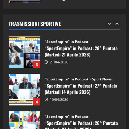
"SportEmpire" in Podcast
Sport News
05/09/2024
“SportEmpire” in Podcast: 29^ Puntata
(Martedi 28 Aprile 2026)
TRASMISSIONI SPORTIVE
28/04/2026
2
"SportEmpire" in Podcast
“SportEmpire” in Podcast: 28^ Puntata
(Martedi 21 Aprile 2026)
21/04/2026
3
"SportEmpire" in Podcast
Sport News
“SportEmpire” in Podcast: 27^ Puntata
(Martedi 14 Aprile 2026)
15/04/2026
4
"SportEmpire" in Podcast
“SportEmpire” in Podcast: 26^ Puntata
(Martedi 07 Aprile 2026)