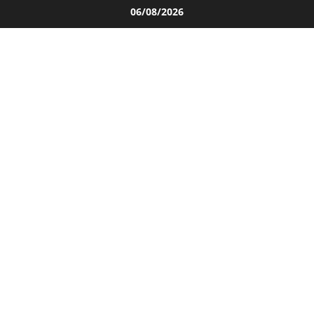
Salta
06/08/2026
al
contenuto