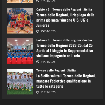
la
27/04/2026
Sicilia
Juniores
Calcio a 5
Torneo delle Regioni - Sicilia
è
Torneo delle Regioni, il riepilogo della
vicecampione
d’Italia
prima giornata: vincono U15, U17 e
Juniores
25/04/2026
Calcio a 5
Torneo delle Regioni - Sicilia
Torneo delle Regioni 2026 C5: dal 25
Aprile al 1 Maggio le Rappresentative
siciliane impegnate nel Lazio
24/04/2026
Torneo delle Regioni - Sicilia
La Sicilia saluta il Torneo delle Regioni,
mancato l’obiettivo qualificazione in
tutte le categorie
31/03/2026