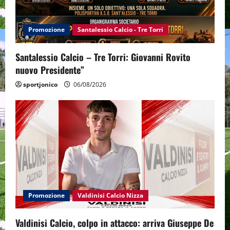
Promozione
Santalessio Calcio - Tre Torri
Santalessio Calcio – Tre Torri: Giovanni Rovito
nuovo Presidente”
sportjonico
06/08/2026
Promozione
Valdinisi Calcio Nizza
Valdinisi Calcio, colpo in attacco: arriva Giuseppe De