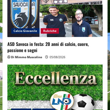
g
a
t
i
Calcio Giovanile
Rubriche
o
ASD Savoca in festa: 20 anni di calcio, cuore,
passione e sogni
n
Di Mimmo Muscolino
05/08/2026