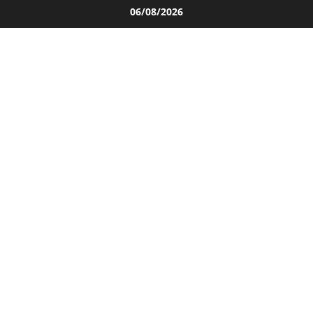
Salta
06/08/2026
al
contenuto