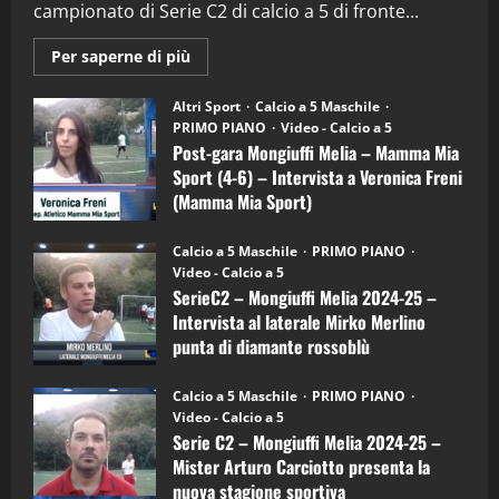
campionato di Serie C2 di calcio a 5 di fronte...
28/04/2026
2
Maggiori
Per saperne di più
informazioni
"SportEmpire" in Podcast
su
“SportEmpire” in Podcast: 28^ Puntata
Post-
Altri Sport
Calcio a 5 Maschile
gara
(Martedi 21 Aprile 2026)
PRIMO PIANO
Video - Calcio a 5
Mongiuffi
Melia
Post-gara Mongiuffi Melia – Mamma Mia
21/04/2026
–
3
Sport (4-6) – Intervista a Veronica Freni
Mamma
Mia
(Mamma Mia Sport)
Sport
"SportEmpire" in Podcast
Sport News
(4-
30/09/2024
6)
“SportEmpire” in Podcast: 27^ Puntata
Calcio a 5 Maschile
PRIMO PIANO
–
(Martedi 14 Aprile 2026)
Video - Calcio a 5
Intervista
a
SerieC2 – Mongiuffi Melia 2024-25 –
15/04/2026
mister
4
Intervista al laterale Mirko Merlino
Arturo
Carciotto
punta di diamante rossoblù
(Mongiuffi
Melia)
"SportEmpire" in Podcast
26/09/2024
“SportEmpire” in Podcast: 26^ Puntata
Calcio a 5 Maschile
PRIMO PIANO
(Martedi 07 Aprile 2026)
Video - Calcio a 5
Serie C2 – Mongiuffi Melia 2024-25 –
08/04/2026
5
Mister Arturo Carciotto presenta la
nuova stagione sportiva