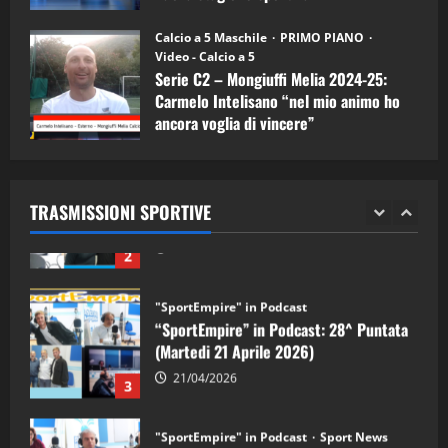
"SportEmpire" in Podcast
11/09/2024
“SportEmpire” in Podcast: 30^ Puntata
Calcio a 5 Maschile
PRIMO PIANO
(Martedi 05 Maggio 2026)
Video - Calcio a 5
Serie C2 – Mongiuffi Melia 2024-25:
08/05/2026
1
Carmelo Intelisano “nel mio animo ho
ancora voglia di vincere”
"SportEmpire" in Podcast
Sport News
05/09/2024
“SportEmpire” in Podcast: 29^ Puntata
(Martedi 28 Aprile 2026)
TRASMISSIONI SPORTIVE
28/04/2026
2
"SportEmpire" in Podcast
“SportEmpire” in Podcast: 28^ Puntata
(Martedi 21 Aprile 2026)
21/04/2026
3
"SportEmpire" in Podcast
Sport News
“SportEmpire” in Podcast: 27^ Puntata
(Martedi 14 Aprile 2026)