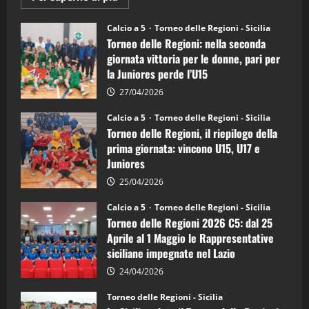
informazioni
su
Torneo
Calcio a 5
Torneo delle Regioni - Sicilia
delle
Torneo delle Regioni: nella seconda
Regioni
di
giornata vittoria per le donne, pari per
calcio
la Juniores perde l’U15
a
5:
la
27/04/2026
Sicilia
Juniores
Calcio a 5
Torneo delle Regioni - Sicilia
è
Torneo delle Regioni, il riepilogo della
vicecampione
d’Italia
prima giornata: vincono U15, U17 e
Juniores
25/04/2026
Calcio a 5
Torneo delle Regioni - Sicilia
Torneo delle Regioni 2026 C5: dal 25
Aprile al 1 Maggio le Rappresentative
siciliane impegnate nel Lazio
24/04/2026
Torneo delle Regioni - Sicilia