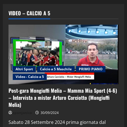
VIDEO – CALCIO A 5
Altri Sport
Calcio a 5 Maschile
PRIMO PIANO
Video - Calcio a 5
Post-gara Mongiuffi Melia – Mamma Mia Sport (4-6)
– Intervista a mister Arturo Carciotto (Mongiuffi
Melia)
"SportEmpire" in Podcast
Sport News
sportjonico
30/09/2024
“SportEmpire” in Podcast: 29^ Puntata
(Martedi 28 Aprile 2026)
Sabato 28 Settembre 2024 prima giornata dal