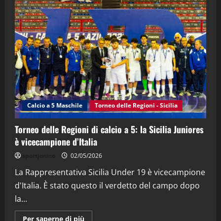
"SportEmpire" in Podcast
“SportEmpire” in Podcast: 28^ Puntata
(Martedi 21 Aprile 2026)
21/04/2026
3
"SportEmpire" in Podcast
Sport News
“SportEmpire” in Podcast: 27^ Puntata
(Martedi 14 Aprile 2026)
Calcio a 5 Maschile
Torneo delle Regioni - Sicilia
15/04/2026
4
Torneo delle Regioni di calcio a 5: la Sicilia Juniores
è vicecampione d’Italia
"SportEmpire" in Podcast
“SportEmpire” in Podcast: 26^ Puntata
sportjonico
02/05/2026
(Martedi 07 Aprile 2026)
La Rappresentativa Sicilia Under 19 è vicecampione
08/04/2026
5
d'Italia. È stato questo il verdetto del campo dopo
la...
Maggiori
Per saperne di più