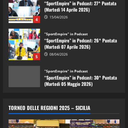
15/04/2026
4
"SportEmpire" in Podcast
“SportEmpire” in Podcast: 26^ Puntata
(Martedi 07 Aprile 2026)
08/04/2026
5
"SportEmpire" in Podcast
“SportEmpire” in Podcast: 30^ Puntata
(Martedi 05 Maggio 2026)
08/05/2026
1
"SportEmpire" in Podcast
Sport News
“SportEmpire” in Podcast: 29^ Puntata
TORNEO DELLE REGIONI 2025 – SICILIA
(Martedi 28 Aprile 2026)
28/04/2026
2