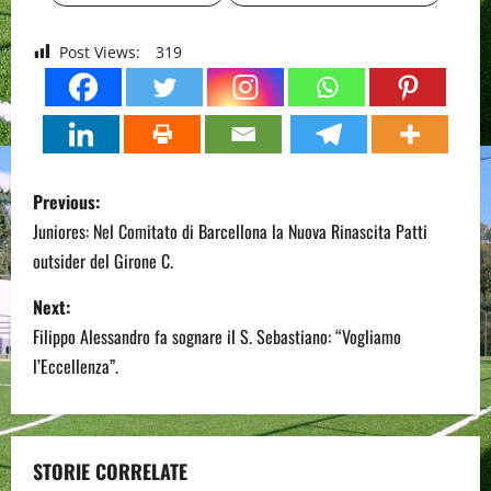
Post Views:
319
P
Previous:
o
Juniores: Nel Comitato di Barcellona la Nuova Rinascita Patti
outsider del Girone C.
s
Next:
t
Filippo Alessandro fa sognare il S. Sebastiano: “Vogliamo
n
l’Eccellenza”.
a
v
STORIE CORRELATE