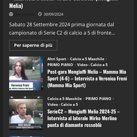
Melia)
"SportEmpire" in Podcast
Sport News
sportjonico
30/09/2024
“SportEmpire” in Podcast: 29^ Puntata
(Martedi 28 Aprile 2026)
Sabato 28 Settembre 2024 prima giornata dal
campionato di Serie C2 di calcio a 5 di fronte...
28/04/2026
2
Maggiori
Per saperne di più
informazioni
"SportEmpire" in Podcast
su
“SportEmpire” in Podcast: 28^ Puntata
Post-
Altri Sport
Calcio a 5 Maschile
gara
(Martedi 21 Aprile 2026)
PRIMO PIANO
Video - Calcio a 5
Mongiuffi
Melia
Post-gara Mongiuffi Melia – Mamma Mia
21/04/2026
–
3
Sport (4-6) – Intervista a Veronica Freni
Mamma
Mia
(Mamma Mia Sport)
Sport
"SportEmpire" in Podcast
Sport News
(4-
30/09/2024
6)
“SportEmpire” in Podcast: 27^ Puntata
Calcio a 5 Maschile
PRIMO PIANO
–
(Martedi 14 Aprile 2026)
Video - Calcio a 5
Intervista
a
SerieC2 – Mongiuffi Melia 2024-25 –
15/04/2026
mister
4
Intervista al laterale Mirko Merlino
Arturo
Carciotto
punta di diamante rossoblù
(Mongiuffi
Melia)
"SportEmpire" in Podcast
26/09/2024