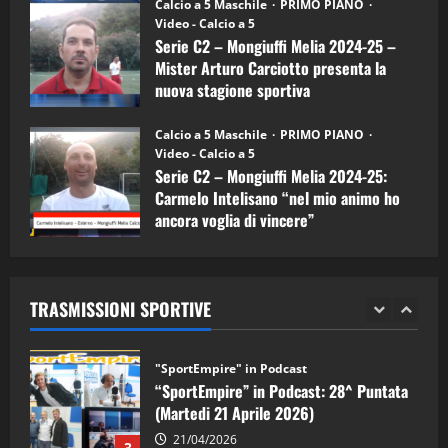
“SportEmpire” in Podcast: 26^ Puntata
Calcio a 5 Maschile
PRIMO PIANO
(Martedi 07 Aprile 2026)
Video - Calcio a 5
Serie C2 – Mongiuffi Melia 2024-25 –
08/04/2026
5
Mister Arturo Carciotto presenta la
nuova stagione sportiva
"SportEmpire" in Podcast
11/09/2024
“SportEmpire” in Podcast: 30^ Puntata
Calcio a 5 Maschile
PRIMO PIANO
(Martedi 05 Maggio 2026)
Video - Calcio a 5
Serie C2 – Mongiuffi Melia 2024-25:
08/05/2026
1
Carmelo Intelisano “nel mio animo ho
ancora voglia di vincere”
"SportEmpire" in Podcast
Sport News
05/09/2024
“SportEmpire” in Podcast: 29^ Puntata
(Martedi 28 Aprile 2026)
TRASMISSIONI SPORTIVE
28/04/2026
2
"SportEmpire" in Podcast
“SportEmpire” in Podcast: 28^ Puntata
(Martedi 21 Aprile 2026)
21/04/2026
3