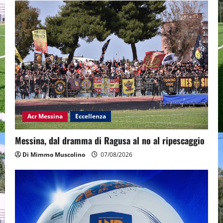
Acr Messina
Eccellenza
Messina, dal dramma di Ragusa al no al ripescaggio
Di Mimmo Muscolino
07/08/2026