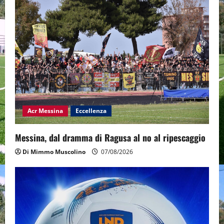
Acr Messina
Eccellenza
Messina, dal dramma di Ragusa al no al ripescaggio
Di Mimmo Muscolino
07/08/2026