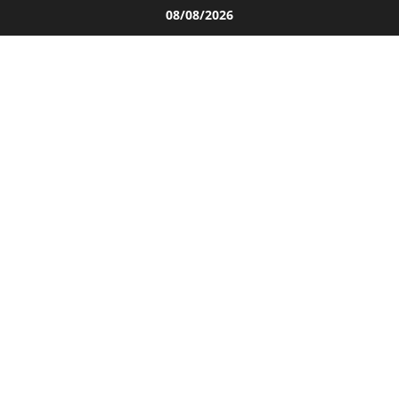
Salta
08/08/2026
al
contenuto