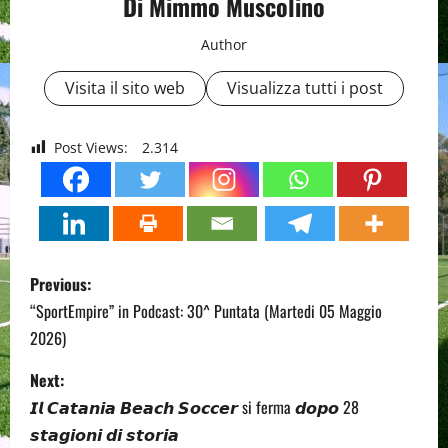
Di Mimmo Muscolino
Author
Visita il sito web
Visualizza tutti i post
Post Views:
2.314
P
Previous:
o
“SportEmpire” in Podcast: 30^ Puntata (Martedi 05 Maggio
2026)
s
Next:
t
𝙄𝙡 𝘾𝙖𝙩𝙖𝙣𝙞𝙖 𝘽𝙚𝙖𝙘𝙝 𝙎𝙤𝙘𝙘𝙚𝙧 si ferma 𝙙𝙤𝙥𝙤 28
n
𝙨𝙩𝙖𝙜𝙞𝙤𝙣𝙞 𝙙𝙞 𝙨𝙩𝙤𝙧𝙞𝙖