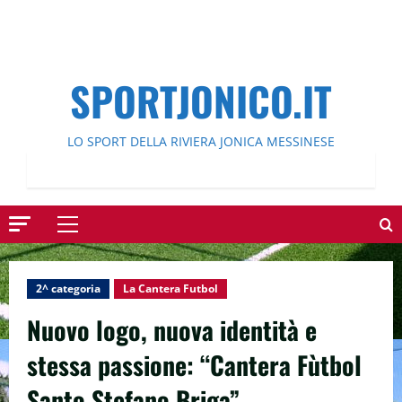
SPORTJONICO.IT
LO SPORT DELLA RIVIERA JONICA MESSINESE
Menu
principale
2^ categoria
La Cantera Futbol
Nuovo logo, nuova identità e
stessa passione: “Cantera Fùtbol
Santo Stefano Briga”