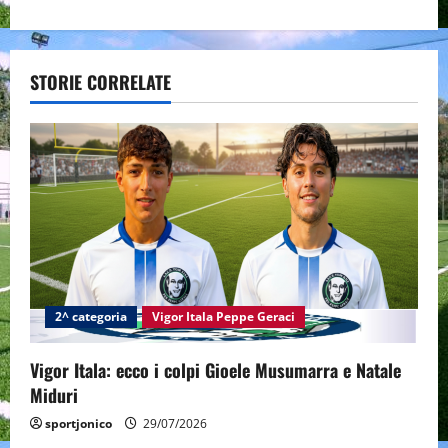
a
v
STORIE CORRELATE
i
g
a
t
i
2^ categoria
Vigor Itala Peppe Geraci
o
n
Vigor Itala: ecco i colpi Gioele Musumarra e Natale
Miduri
sportjonico
29/07/2026