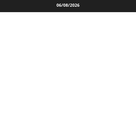
Salta
06/08/2026
al
contenuto