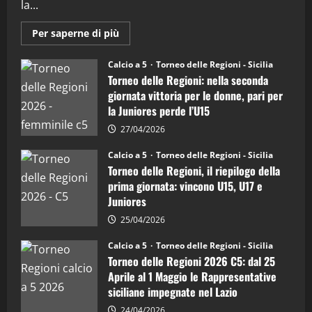
"SportEmpire" in Podcast
Sport News
la...
“SportEmpire” in Podcast: 27^ Puntata
(Martedi 14 Aprile 2026)
Maggiori
Per saperne di più
informazioni
15/04/2026
su
4
Torneo
Calcio a 5
Torneo delle Regioni - Sicilia
delle
Torneo delle Regioni: nella seconda
Regioni
di
"SportEmpire" in Podcast
giornata vittoria per le donne, pari per
calcio
“SportEmpire” in Podcast: 26^ Puntata
la Juniores perde l’U15
a
5:
(Martedi 07 Aprile 2026)
la
27/04/2026
Sicilia
08/04/2026
5
Juniores
Calcio a 5
Torneo delle Regioni - Sicilia
è
Torneo delle Regioni, il riepilogo della
vicecampione
d’Italia
prima giornata: vincono U15, U17 e
Juniores
25/04/2026
Calcio a 5
Torneo delle Regioni - Sicilia
Torneo delle Regioni 2026 C5: dal 25
Aprile al 1 Maggio le Rappresentative
siciliane impegnate nel Lazio
24/04/2026