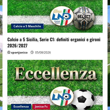
Calcio a 5 Maschile
Calcio a 5 Sicilia, Serie C1: definiti organici e gironi
2026/2027
sportjonico
05/08/2026
Eccellenza
Jonica Fc