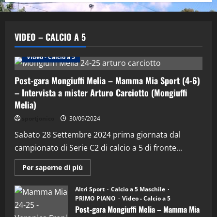
VIDEO – CALCIO A 5
Altri Sport
Calcio a 5 Maschile
PRIMO PIANO
Video - Calcio a 5
Post-gara Mongiuffi Melia – Mamma Mia Sport (4-6)
– Intervista a mister Arturo Carciotto (Mongiuffi
Melia)
"SportEmpire" in Podcast
Sport News
sportjonico
30/09/2024
“SportEmpire” in Podcast: 29^ Puntata
(Martedi 28 Aprile 2026)
Sabato 28 Settembre 2024 prima giornata dal
campionato di Serie C2 di calcio a 5 di fronte...
28/04/2026
2
Maggiori
Per saperne di più
informazioni
"SportEmpire" in Podcast
su
“SportEmpire” in Podcast: 28^ Puntata
Post-
Altri Sport
Calcio a 5 Maschile
gara
(Martedi 21 Aprile 2026)
PRIMO PIANO
Video - Calcio a 5
Mongiuffi
Melia
Post-gara Mongiuffi Melia – Mamma Mia
21/04/2026
–
3