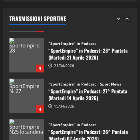
“SportEmpire” in Podcast: 29^ Puntata
(Martedi 28 Aprile 2026)
TRASMISSIONI SPORTIVE
28/04/2026
2
"SportEmpire" in Podcast
“SportEmpire” in Podcast: 28^ Puntata
(Martedi 21 Aprile 2026)
21/04/2026
3
"SportEmpire" in Podcast
Sport News
“SportEmpire” in Podcast: 27^ Puntata
(Martedi 14 Aprile 2026)
15/04/2026
4
"SportEmpire" in Podcast
“SportEmpire” in Podcast: 26^ Puntata
(Martedi 07 Aprile 2026)