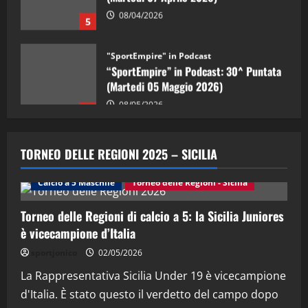
08/04/2026
5
"SportEmpire" in Podcast
“SportEmpire” in Podcast: 30^ Puntata
(Martedi 05 Maggio 2026)
08/05/2026
1
"SportEmpire" in Podcast
Sport News
“SportEmpire” in Podcast: 29^ Puntata
TORNEO DELLE REGIONI 2025 – SICILIA
(Martedi 28 Aprile 2026)
28/04/2026
Calcio a 5 Maschile
Torneo delle Regioni - Sicilia
2
Torneo delle Regioni di calcio a 5: la Sicilia Juniores
"SportEmpire" in Podcast
è vicecampione d’Italia
“SportEmpire” in Podcast: 28^ Puntata
(Martedi 21 Aprile 2026)
sportjonico
02/05/2026
21/04/2026
La Rappresentativa Sicilia Under 19 è vicecampione
3
d'Italia. È stato questo il verdetto del campo dopo