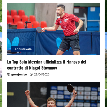
i
g
a
t
i
Tennistavolo
o
n
La Top Spin Messina ufficializza il rinnovo del
contratto di Niagol Stoyanov
sportjonico
29/04/2026