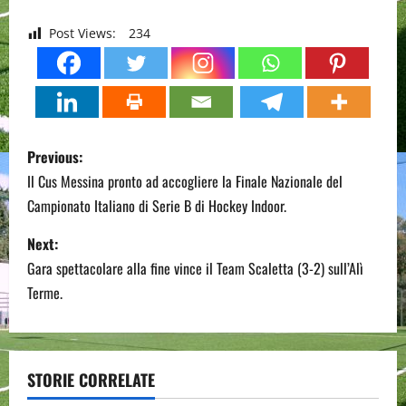
Post Views:
234
P
Previous:
o
Il Cus Messina pronto ad accogliere la Finale Nazionale del
Campionato Italiano di Serie B di Hockey Indoor.
s
Next:
t
Gara spettacolare alla fine vince il Team Scaletta (3-2) sull’Alì
n
Terme.
a
v
STORIE CORRELATE