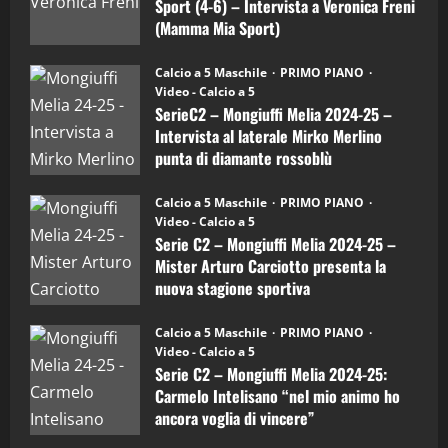
Sport (4-6) – Intervista a Veronica Freni
Mamma
Mia
(Mamma Mia Sport)
Sport
"SportEmpire" in Podcast
Sport News
(4-
30/09/2024
6)
“SportEmpire” in Podcast: 27^ Puntata
Calcio a 5 Maschile
PRIMO PIANO
–
(Martedi 14 Aprile 2026)
Video - Calcio a 5
Intervista
a
SerieC2 – Mongiuffi Melia 2024-25 –
15/04/2026
mister
4
Intervista al laterale Mirko Merlino
Arturo
Carciotto
punta di diamante rossoblù
(Mongiuffi
Melia)
"SportEmpire" in Podcast
26/09/2024
“SportEmpire” in Podcast: 26^ Puntata
Calcio a 5 Maschile
PRIMO PIANO
(Martedi 07 Aprile 2026)
Video - Calcio a 5
Serie C2 – Mongiuffi Melia 2024-25 –
08/04/2026
5
Mister Arturo Carciotto presenta la
nuova stagione sportiva
"SportEmpire" in Podcast
11/09/2024
“SportEmpire” in Podcast: 30^ Puntata
Calcio a 5 Maschile
PRIMO PIANO
(Martedi 05 Maggio 2026)
Video - Calcio a 5
Serie C2 – Mongiuffi Melia 2024-25:
08/05/2026
1
Carmelo Intelisano “nel mio animo ho
ancora voglia di vincere”
"SportEmpire" in Podcast
Sport News
05/09/2024