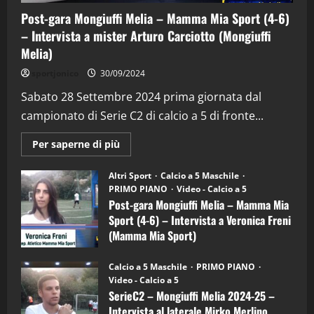
Post-gara Mongiuffi Melia – Mamma Mia Sport (4-6)
– Intervista a mister Arturo Carciotto (Mongiuffi
Melia)
"SportEmpire" in Podcast
Sport News
sportjonico
30/09/2024
“SportEmpire” in Podcast: 29^ Puntata
(Martedi 28 Aprile 2026)
Sabato 28 Settembre 2024 prima giornata dal
campionato di Serie C2 di calcio a 5 di fronte...
28/04/2026
2
Maggiori
Per saperne di più
informazioni
"SportEmpire" in Podcast
su
“SportEmpire” in Podcast: 28^ Puntata
Post-
Altri Sport
Calcio a 5 Maschile
gara
(Martedi 21 Aprile 2026)
PRIMO PIANO
Video - Calcio a 5
Mongiuffi
Melia
Post-gara Mongiuffi Melia – Mamma Mia
21/04/2026
–
3
Sport (4-6) – Intervista a Veronica Freni
Mamma
Mia
(Mamma Mia Sport)
Sport
"SportEmpire" in Podcast
Sport News
(4-
30/09/2024
6)
“SportEmpire” in Podcast: 27^ Puntata
Calcio a 5 Maschile
PRIMO PIANO
–
(Martedi 14 Aprile 2026)
Video - Calcio a 5
Intervista
a
SerieC2 – Mongiuffi Melia 2024-25 –
15/04/2026
mister
4
Intervista al laterale Mirko Merlino
Arturo