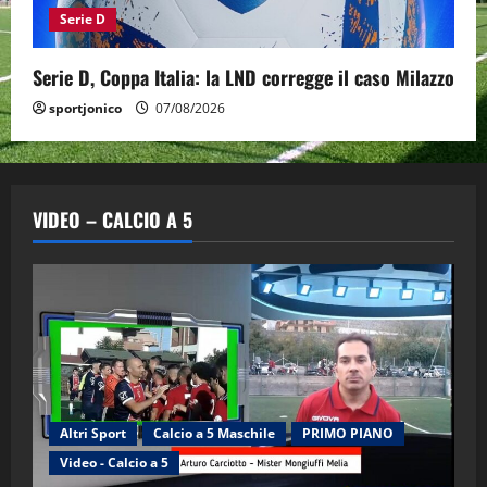
Serie D
Serie D, Coppa Italia: la LND corregge il caso Milazzo
sportjonico
07/08/2026
VIDEO – CALCIO A 5
Altri Sport
Calcio a 5 Maschile
PRIMO PIANO
Video - Calcio a 5