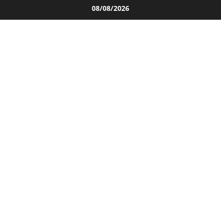
Salta
08/08/2026
al
contenuto