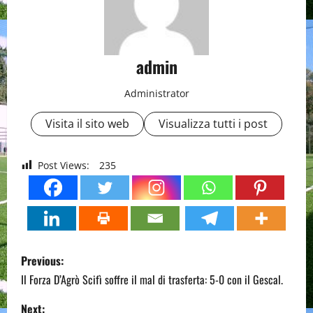
admin
Administrator
Visita il sito web
Visualizza tutti i post
Post Views:
235
P
Previous:
o
Il Forza D’Agrò Scifì soffre il mal di trasferta: 5-0 con il Gescal.
Next: