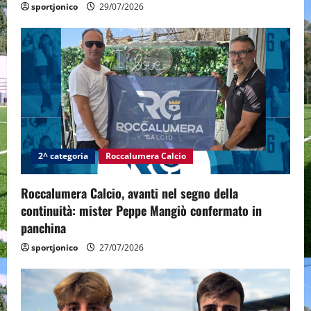
n
sportjonico
29/07/2026
2^ categoria
Roccalumera Calcio
Roccalumera Calcio, avanti nel segno della
continuità: mister Peppe Mangiò confermato in
panchina
sportjonico
27/07/2026