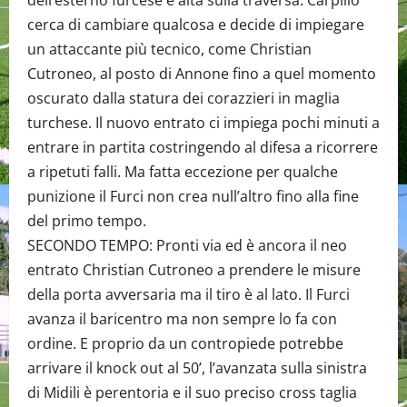
dell’esterno furcese è alta sulla traversa. Carpillo
cerca di cambiare qualcosa e decide di impiegare
un attaccante più tecnico, come Christian
Cutroneo, al posto di Annone fino a quel momento
oscurato dalla statura dei corazzieri in maglia
turchese. Il nuovo entrato ci impiega pochi minuti a
entrare in partita costringendo al difesa a ricorrere
a ripetuti falli. Ma fatta eccezione per qualche
punizione il Furci non crea null’altro fino alla fine
del primo tempo.
SECONDO TEMPO: Pronti via ed è ancora il neo
entrato Christian Cutroneo a prendere le misure
della porta avversaria ma il tiro è al lato. Il Furci
avanza il baricentro ma non sempre lo fa con
ordine. E proprio da un contropiede potrebbe
arrivare il knock out al 50’, l’avanzata sulla sinistra
di Midili è perentoria e il suo preciso cross taglia