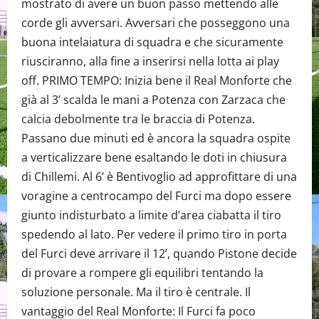
mostrato di avere un buon passo mettendo alle
corde gli avversari. Avversari che posseggono una
buona intelaiatura di squadra e che sicuramente
riusciranno, alla fine a inserirsi nella lotta ai play
off. PRIMO TEMPO: Inizia bene il Real Monforte che
già al 3’ scalda le mani a Potenza con Zarzaca che
calcia debolmente tra le braccia di Potenza.
Passano due minuti ed è ancora la squadra ospite
a verticalizzare bene esaltando le doti in chiusura
di Chillemi. Al 6’ è Bentivoglio ad approfittare di una
voragine a centrocampo del Furci ma dopo essere
giunto indisturbato a limite d’area ciabatta il tiro
spedendo al lato. Per vedere il primo tiro in porta
del Furci deve arrivare il 12’, quando Pistone decide
di provare a rompere gli equilibri tentando la
soluzione personale. Ma il tiro è centrale. Il
vantaggio del Real Monforte: Il Furci fa poco