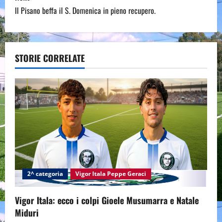
s
Il Pisano beffa il S. Domenica in pieno recupero.
t
n
a
STORIE CORRELATE
v
i
g
a
t
2^ categoria
Vigor Itala Peppe Geraci
i
Vigor Itala: ecco i colpi Gioele Musumarra e Natale
o
Miduri