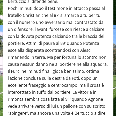
Bertuccio si difende bene.
Pochi minuti dopo il testimone in attacco passa al
fratello Christian che al 87’ si smarca a tu per tu
con il numero uno avversario ma, contrastato da
un difensore, l’avanti furcese con riesce a calciare
con la dovuta potenza calciando tra le braccia del
portiere. Attimi di paura al 89’ quando Potenza
esce alla disperata scontrandosi con Alesci
rimanendo in terra. Ma per fortuna lo scontro non
causa nessun danno ne al portiere ne alla squadra.
Il Furci nei minuti finali gioca benissimo, ottima
l’azione conclusa sulla destra da Foti, dopo un
eccellente fraseggio a centrocampo, ma il cross è
intercettato in tuffo dal portiere. La vittoria in
rimonta sembra cosa fatta al 91’ quando Agnone
vede arrivare verso di lui un pallone con su scritto
“spingere”, ma ancora una volta è Bertuccio a dire