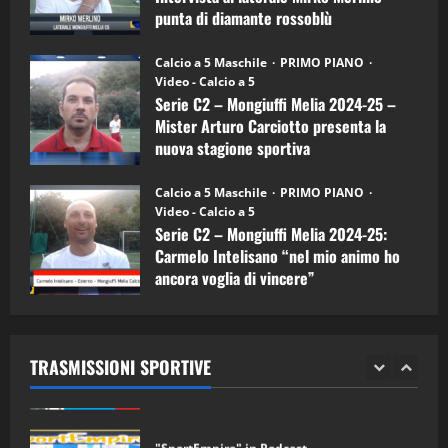
Carciotto
punta di diamante rossoblù
(Mongiuffi
Melia)
"SportEmpire" in Podcast
26/09/2024
“SportEmpire” in Podcast: 26^ Puntata
Calcio a 5 Maschile
PRIMO PIANO
(Martedi 07 Aprile 2026)
Video - Calcio a 5
Serie C2 – Mongiuffi Melia 2024-25 –
08/04/2026
5
Mister Arturo Carciotto presenta la
nuova stagione sportiva
"SportEmpire" in Podcast
11/09/2024
“SportEmpire” in Podcast: 30^ Puntata
Calcio a 5 Maschile
PRIMO PIANO
(Martedi 05 Maggio 2026)
Video - Calcio a 5
Serie C2 – Mongiuffi Melia 2024-25:
08/05/2026
1
Carmelo Intelisano “nel mio animo ho
ancora voglia di vincere”
"SportEmpire" in Podcast
Sport News
05/09/2024
“SportEmpire” in Podcast: 29^ Puntata
(Martedi 28 Aprile 2026)
TRASMISSIONI SPORTIVE
28/04/2026
2
"SportEmpire" in Podcast