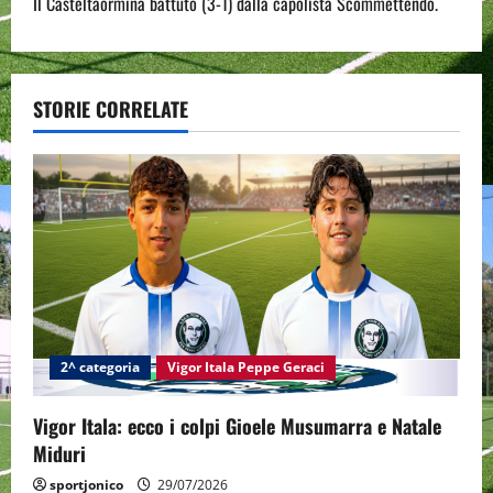
Il Casteltaormina battuto (3-1) dalla capolista Scommettendo.
t
n
a
STORIE CORRELATE
v
i
g
a
t
2^ categoria
Vigor Itala Peppe Geraci
i
Vigor Itala: ecco i colpi Gioele Musumarra e Natale
o
Miduri
n
sportjonico
29/07/2026