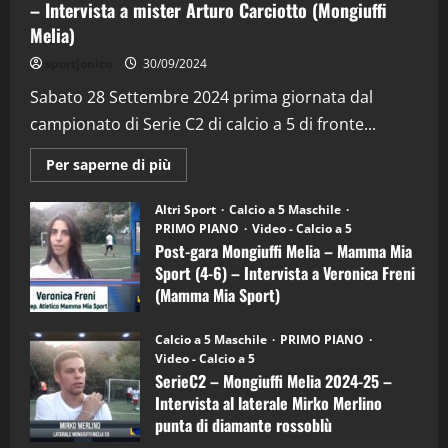
– Intervista a mister Arturo Carciotto (Mongiuffi
Melia)
"SportEmpire" in Podcast
Sport News
sportjonico
30/09/2024
“SportEmpire” in Podcast: 29^ Puntata
(Martedi 28 Aprile 2026)
Sabato 28 Settembre 2024 prima giornata dal
campionato di Serie C2 di calcio a 5 di fronte...
28/04/2026
2
Maggiori
Per saperne di più
informazioni
"SportEmpire" in Podcast
su
“SportEmpire” in Podcast: 28^ Puntata
Post-
Altri Sport
Calcio a 5 Maschile
gara
(Martedi 21 Aprile 2026)
PRIMO PIANO
Video - Calcio a 5
Mongiuffi
Melia
Post-gara Mongiuffi Melia – Mamma Mia
21/04/2026
–
3
Sport (4-6) – Intervista a Veronica Freni
Mamma
Mia
(Mamma Mia Sport)
Sport
"SportEmpire" in Podcast
Sport News
(4-
30/09/2024
6)
“SportEmpire” in Podcast: 27^ Puntata
Calcio a 5 Maschile
PRIMO PIANO
–
(Martedi 14 Aprile 2026)
Video - Calcio a 5
Intervista
a
SerieC2 – Mongiuffi Melia 2024-25 –
15/04/2026
mister
4
Intervista al laterale Mirko Merlino
Arturo
Carciotto
punta di diamante rossoblù
(Mongiuffi
Melia)
"SportEmpire" in Podcast