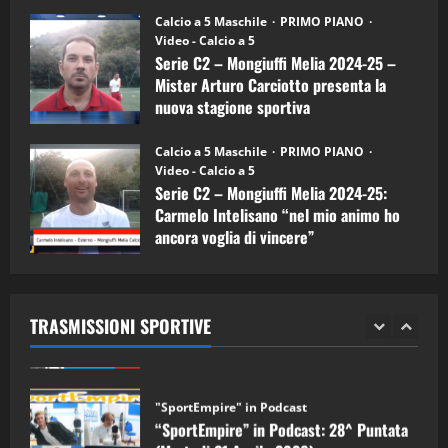
26/09/2024
“SportEmpire” in Podcast: 26^ Puntata
Calcio a 5 Maschile
PRIMO PIANO
(Martedi 07 Aprile 2026)
Video - Calcio a 5
Serie C2 – Mongiuffi Melia 2024-25 –
08/04/2026
5
Mister Arturo Carciotto presenta la
nuova stagione sportiva
"SportEmpire" in Podcast
11/09/2024
“SportEmpire” in Podcast: 30^ Puntata
Calcio a 5 Maschile
PRIMO PIANO
(Martedi 05 Maggio 2026)
Video - Calcio a 5
Serie C2 – Mongiuffi Melia 2024-25:
08/05/2026
1
Carmelo Intelisano “nel mio animo ho
ancora voglia di vincere”
"SportEmpire" in Podcast
Sport News
05/09/2024
“SportEmpire” in Podcast: 29^ Puntata
(Martedi 28 Aprile 2026)
TRASMISSIONI SPORTIVE
28/04/2026
2
"SportEmpire" in Podcast
“SportEmpire” in Podcast: 28^ Puntata
(Martedi 21 Aprile 2026)