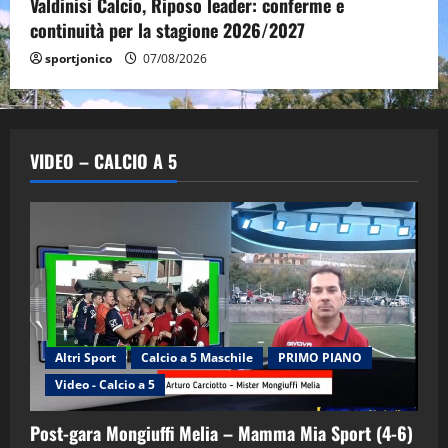
Valdinisi Calcio, Riposo leader: conferme e
continuità per la stagione 2026/2027
sportjonico
07/08/2026
VIDEO – CALCIO A 5
Altri Sport
Calcio a 5 Maschile
PRIMO PIANO
Video - Calcio a 5
Post-gara Mongiuffi Melia – Mamma Mia Sport (4-6)