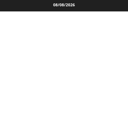
Salta
08/08/2026
al
contenuto