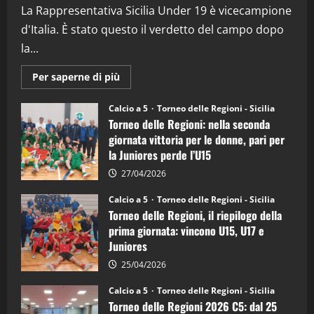
La Rappresentativa Sicilia Under 19 è vicecampione
08/04/2026
5
d'Italia. È stato questo il verdetto del campo dopo
la...
Maggiori
Per saperne di più
informazioni
su
Torneo
Calcio a 5
Torneo delle Regioni - Sicilia
delle
Torneo delle Regioni: nella seconda
Regioni
di
giornata vittoria per le donne, pari per
calcio
la Juniores perde l’U15
a
5:
la
27/04/2026
Sicilia
Juniores
Calcio a 5
Torneo delle Regioni - Sicilia
è
Torneo delle Regioni, il riepilogo della
vicecampione
d’Italia
prima giornata: vincono U15, U17 e
Juniores
25/04/2026
Calcio a 5
Torneo delle Regioni - Sicilia
Torneo delle Regioni 2026 C5: dal 25