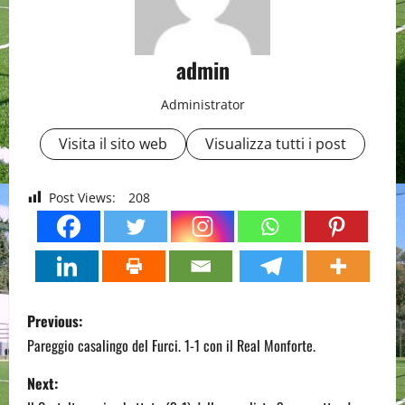
admin
Administrator
Visita il sito web
Visualizza tutti i post
Post Views:
208
P
Previous:
o
Pareggio casalingo del Furci. 1-1 con il Real Monforte.
s
Next: