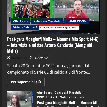
Altri Sport
Calcio a 5 Maschile
PRIMO PIANO
Video - Calcio a 5
Post-gara Mongiuffi Melia – Mamma Mia Sport (4-6)
– Intervista a mister Arturo Carciotto (Mongiuffi
Melia)
"SportEmpire" in Podcast
Sport News
sportjonico
30/09/2024
“SportEmpire” in Podcast: 29^ Puntata
(Martedi 28 Aprile 2026)
Sabato 28 Settembre 2024 prima giornata dal
campionato di Serie C2 di calcio a 5 di fronte...
28/04/2026
2
Maggiori
Per saperne di più
informazioni
"SportEmpire" in Podcast
su
“SportEmpire” in Podcast: 28^ Puntata
Post-
Altri Sport
Calcio a 5 Maschile
gara
(Martedi 21 Aprile 2026)
PRIMO PIANO
Video - Calcio a 5
Mongiuffi
Melia
Post-gara Mongiuffi Melia – Mamma Mia
21/04/2026
–
3