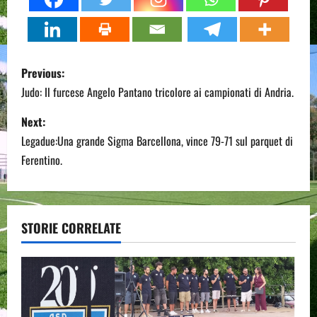
P
Previous:
o
Judo: Il furcese Angelo Pantano tricolore ai campionati di Andria.
s
Next:
Legadue:Una grande Sigma Barcellona, vince 79-71 sul parquet di
t
Ferentino.
n
a
STORIE CORRELATE
v
i
g