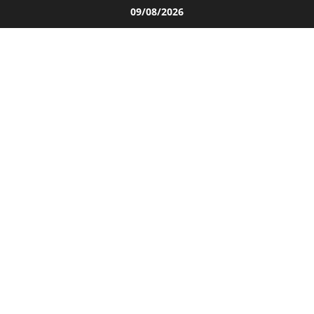
Salta
09/08/2026
al
contenuto