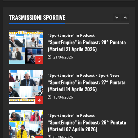
“SportEmpire” in Podcast: 29^ Puntata
(Martedi 28 Aprile 2026)
TRASMISSIONI SPORTIVE
28/04/2026
2
"SportEmpire" in Podcast
“SportEmpire” in Podcast: 28^ Puntata
(Martedi 21 Aprile 2026)
21/04/2026
3
"SportEmpire" in Podcast
Sport News
“SportEmpire” in Podcast: 27^ Puntata
(Martedi 14 Aprile 2026)
15/04/2026
4
"SportEmpire" in Podcast
“SportEmpire” in Podcast: 26^ Puntata
(Martedi 07 Aprile 2026)
08/04/2026