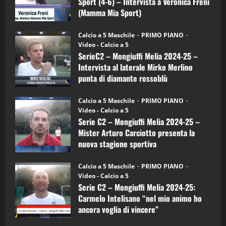
Sport (4-6) – Intervista a Veronica Freni
Mamma
Mia
(Mamma Mia Sport)
Sport
"SportEmpire" in Podcast
Sport News
(4-
30/09/2024
6)
“SportEmpire” in Podcast: 27^ Puntata
Calcio a 5 Maschile
PRIMO PIANO
–
(Martedi 14 Aprile 2026)
Video - Calcio a 5
Intervista
a
SerieC2 – Mongiuffi Melia 2024-25 –
15/04/2026
mister
4
Intervista al laterale Mirko Merlino
Arturo
Carciotto
punta di diamante rossoblù
(Mongiuffi
Melia)
"SportEmpire" in Podcast
26/09/2024
“SportEmpire” in Podcast: 26^ Puntata
Calcio a 5 Maschile
PRIMO PIANO
(Martedi 07 Aprile 2026)
Video - Calcio a 5
Serie C2 – Mongiuffi Melia 2024-25 –
08/04/2026
5
Mister Arturo Carciotto presenta la
nuova stagione sportiva
"SportEmpire" in Podcast
11/09/2024
“SportEmpire” in Podcast: 30^ Puntata
Calcio a 5 Maschile
PRIMO PIANO
(Martedi 05 Maggio 2026)
Video - Calcio a 5
Serie C2 – Mongiuffi Melia 2024-25:
08/05/2026
1
Carmelo Intelisano “nel mio animo ho
ancora voglia di vincere”
"SportEmpire" in Podcast
Sport News
05/09/2024