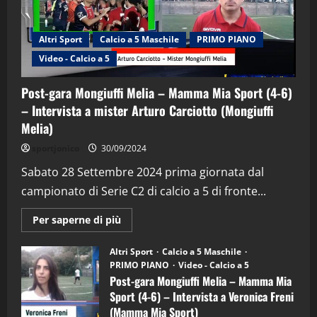
Altri Sport
Calcio a 5 Maschile
PRIMO PIANO
Video - Calcio a 5
Post-gara Mongiuffi Melia – Mamma Mia Sport (4-6)
– Intervista a mister Arturo Carciotto (Mongiuffi
Melia)
"SportEmpire" in Podcast
Sport News
sportjonico
30/09/2024
“SportEmpire” in Podcast: 29^ Puntata
(Martedi 28 Aprile 2026)
Sabato 28 Settembre 2024 prima giornata dal
campionato di Serie C2 di calcio a 5 di fronte...
28/04/2026
2
Maggiori
Per saperne di più
informazioni
"SportEmpire" in Podcast
su
“SportEmpire” in Podcast: 28^ Puntata
Post-
Altri Sport
Calcio a 5 Maschile
gara
(Martedi 21 Aprile 2026)
PRIMO PIANO
Video - Calcio a 5
Mongiuffi
Melia
Post-gara Mongiuffi Melia – Mamma Mia
21/04/2026
–
3
Sport (4-6) – Intervista a Veronica Freni
Mamma
Mia
(Mamma Mia Sport)