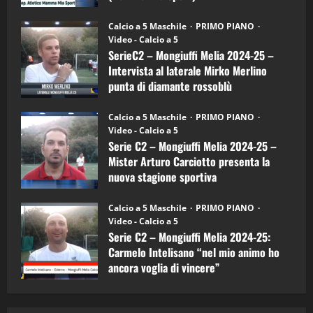
Sport
"SportEmpire" in Podcast
Sport News
(4-
30/09/2024
6)
“SportEmpire” in Podcast: 27^ Puntata
Calcio a 5 Maschile
PRIMO PIANO
–
(Martedi 14 Aprile 2026)
Video - Calcio a 5
Intervista
a
SerieC2 – Mongiuffi Melia 2024-25 –
15/04/2026
mister
4
Intervista al laterale Mirko Merlino
Arturo
Carciotto
punta di diamante rossoblù
(Mongiuffi
Melia)
"SportEmpire" in Podcast
26/09/2024
“SportEmpire” in Podcast: 26^ Puntata
Calcio a 5 Maschile
PRIMO PIANO
(Martedi 07 Aprile 2026)
Video - Calcio a 5
Serie C2 – Mongiuffi Melia 2024-25 –
08/04/2026
5
Mister Arturo Carciotto presenta la
nuova stagione sportiva
"SportEmpire" in Podcast
11/09/2024
“SportEmpire” in Podcast: 30^ Puntata
Calcio a 5 Maschile
PRIMO PIANO
(Martedi 05 Maggio 2026)
Video - Calcio a 5
Serie C2 – Mongiuffi Melia 2024-25:
08/05/2026
1
Carmelo Intelisano “nel mio animo ho
ancora voglia di vincere”
"SportEmpire" in Podcast
Sport News
05/09/2024
“SportEmpire” in Podcast: 29^ Puntata
(Martedi 28 Aprile 2026)