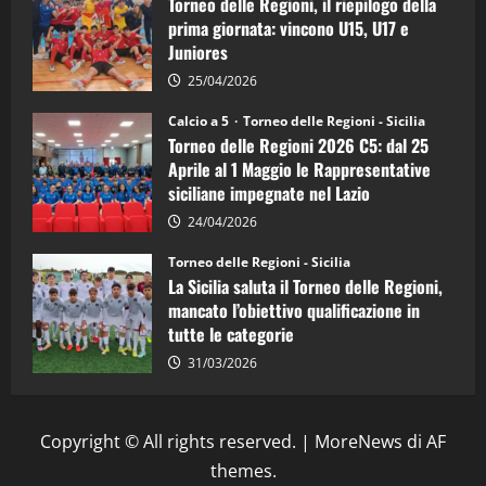
Torneo delle Regioni, il riepilogo della
vicecampione
d’Italia
prima giornata: vincono U15, U17 e
Juniores
25/04/2026
Calcio a 5
Torneo delle Regioni - Sicilia
Torneo delle Regioni 2026 C5: dal 25
Aprile al 1 Maggio le Rappresentative
siciliane impegnate nel Lazio
24/04/2026
Torneo delle Regioni - Sicilia
La Sicilia saluta il Torneo delle Regioni,
mancato l’obiettivo qualificazione in
tutte le categorie
31/03/2026
Copyright © All rights reserved.
|
MoreNews
di AF
themes.