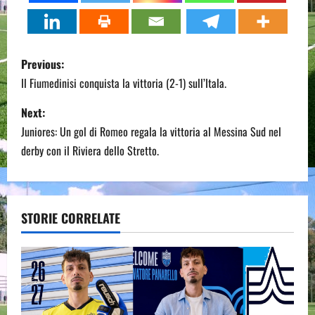
P
Previous:
o
Il Fiumedinisi conquista la vittoria (2-1) sull’Itala.
s
Next:
Juniores: Un gol di Romeo regala la vittoria al Messina Sud nel
t
derby con il Riviera dello Stretto.
n
a
STORIE CORRELATE
v
i
g