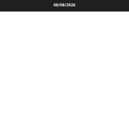
Salta
08/08/2026
al
contenuto