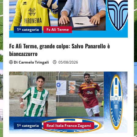
a
t
i
1^ categoria
Fc Alì Terme
o
Fc Alì Terme, grande colpo: Salvo Panarello è
n
biancazzurro
Di Carmelo Tringali
05/08/2026
1^ categoria
Real Itala Franco Zagami