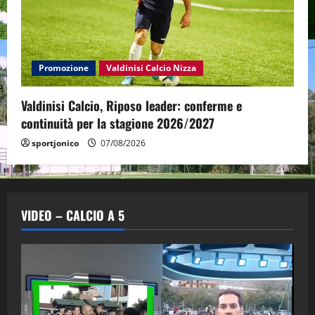
Promozione
Valdinisi Calcio Nizza
Valdinisi Calcio, Riposo leader: conferme e
continuità per la stagione 2026/2027
sportjonico
07/08/2026
VIDEO – CALCIO A 5