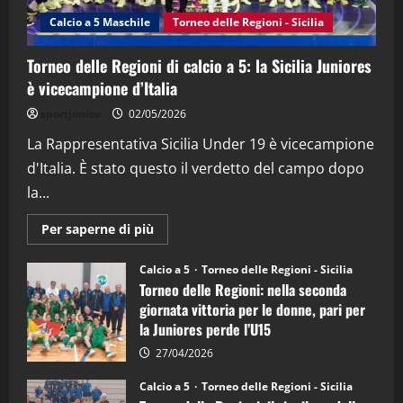
(Martedi 14 Aprile 2026)
Calcio a 5 Maschile
Torneo delle Regioni - Sicilia
15/04/2026
4
Torneo delle Regioni di calcio a 5: la Sicilia Juniores
è vicecampione d’Italia
"SportEmpire" in Podcast
“SportEmpire” in Podcast: 26^ Puntata
sportjonico
02/05/2026
(Martedi 07 Aprile 2026)
La Rappresentativa Sicilia Under 19 è vicecampione
08/04/2026
5
d'Italia. È stato questo il verdetto del campo dopo
la...
Maggiori
Per saperne di più
informazioni
su
Torneo
Calcio a 5
Torneo delle Regioni - Sicilia
delle
Torneo delle Regioni: nella seconda
Regioni
di
giornata vittoria per le donne, pari per
calcio
la Juniores perde l’U15
a
5:
la
27/04/2026
Sicilia
Juniores
Calcio a 5
Torneo delle Regioni - Sicilia
è