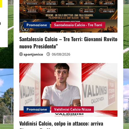
o
Promozione
Santalessio Calcio - Tre Torri
Santalessio Calcio – Tre Torri: Giovanni Rovito
nuovo Presidente”
sportjonico
06/08/2026
Promozione
Valdinisi Calcio Nizza
Valdinisi Calcio, colpo in attacco: arriva