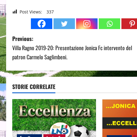
Post Views:
337
P
Previous:
Villa Ragno 2019-20: Presentazione Jonica Fc intervento del
o
patron Carmelo Saglimbeni.
s
t
STORIE CORRELATE
n
a
v
i