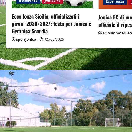
Eccellenza
Jonica Fc
Eccellenza
g
a
Eccellenza Sicilia, ufficializzati i
Jonica FC di nu
gironi 2026/2027: festa per Jonica e
ufficiale il rip
t
Gymnica Scordia
Di Mimmo Musco
i
sportjonico
05/08/2026
o
n