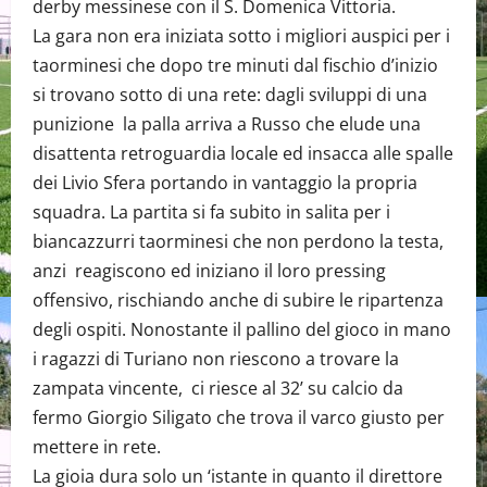
derby messinese con il S. Domenica Vittoria.
La gara non era iniziata sotto i migliori auspici per i
taorminesi che dopo tre minuti dal fischio d’inizio
si trovano sotto di una rete: dagli sviluppi di una
punizione la palla arriva a Russo che elude una
disattenta retroguardia locale ed insacca alle spalle
dei Livio Sfera portando in vantaggio la propria
squadra. La partita si fa subito in salita per i
biancazzurri taorminesi che non perdono la testa,
anzi reagiscono ed iniziano il loro pressing
offensivo, rischiando anche di subire le ripartenza
degli ospiti. Nonostante il pallino del gioco in mano
i ragazzi di Turiano non riescono a trovare la
zampata vincente, ci riesce al 32’ su calcio da
fermo Giorgio Siligato che trova il varco giusto per
mettere in rete.
La gioia dura solo un ‘istante in quanto il direttore