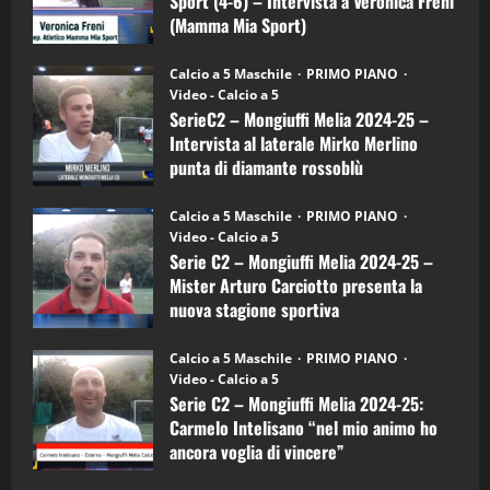
Sport (4-6) – Intervista a Veronica Freni
Mamma
Mia
(Mamma Mia Sport)
Sport
"SportEmpire" in Podcast
Sport News
(4-
30/09/2024
6)
“SportEmpire” in Podcast: 27^ Puntata
Calcio a 5 Maschile
PRIMO PIANO
–
(Martedi 14 Aprile 2026)
Video - Calcio a 5
Intervista
a
SerieC2 – Mongiuffi Melia 2024-25 –
15/04/2026
mister
4
Intervista al laterale Mirko Merlino
Arturo
Carciotto
punta di diamante rossoblù
(Mongiuffi
Melia)
"SportEmpire" in Podcast
26/09/2024
“SportEmpire” in Podcast: 26^ Puntata
Calcio a 5 Maschile
PRIMO PIANO
(Martedi 07 Aprile 2026)
Video - Calcio a 5
Serie C2 – Mongiuffi Melia 2024-25 –
08/04/2026
5
Mister Arturo Carciotto presenta la
nuova stagione sportiva
"SportEmpire" in Podcast
11/09/2024
“SportEmpire” in Podcast: 30^ Puntata
Calcio a 5 Maschile
PRIMO PIANO
(Martedi 05 Maggio 2026)
Video - Calcio a 5
Serie C2 – Mongiuffi Melia 2024-25:
08/05/2026
1
Carmelo Intelisano “nel mio animo ho
ancora voglia di vincere”
"SportEmpire" in Podcast
Sport News
05/09/2024