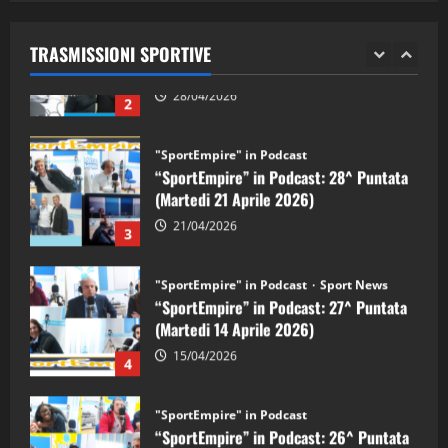
“SportEmpire” in Podcast: 29^ Puntata
(Martedi 28 Aprile 2026)
TRASMISSIONI SPORTIVE
28/04/2026
2
"SportEmpire" in Podcast
“SportEmpire” in Podcast: 28^ Puntata
(Martedi 21 Aprile 2026)
21/04/2026
3
"SportEmpire" in Podcast
Sport News
“SportEmpire” in Podcast: 27^ Puntata
(Martedi 14 Aprile 2026)
15/04/2026
4
"SportEmpire" in Podcast
“SportEmpire” in Podcast: 26^ Puntata
(Martedi 07 Aprile 2026)
08/04/2026