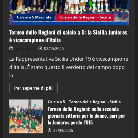
“SportEmpire” in Podcast: 27^ Puntata
(Martedi 14 Aprile 2026)
Calcio a 5 Maschile
Torneo delle Regioni - Sicilia
15/04/2026
4
Torneo delle Regioni di calcio a 5: la Sicilia Juniores
è vicecampione d’Italia
"SportEmpire" in Podcast
“SportEmpire” in Podcast: 26^ Puntata
sportjonico
02/05/2026
(Martedi 07 Aprile 2026)
La Rappresentativa Sicilia Under 19 è vicecampione
08/04/2026
5
d'Italia. È stato questo il verdetto del campo dopo
la...
Maggiori
Per saperne di più
informazioni
su
Torneo
Calcio a 5
Torneo delle Regioni - Sicilia
delle
Torneo delle Regioni: nella seconda
Regioni
di
giornata vittoria per le donne, pari per
calcio
la Juniores perde l’U15
a
5:
la
27/04/2026
Sicilia