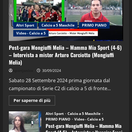
Altri Sport
Calcio a 5 Maschile
PRIMO PIANO
Video - Calcio a 5
Post-gara Mongiuffi Melia – Mamma Mia Sport (4-6)
– Intervista a mister Arturo Carciotto (Mongiuffi
Melia)
"SportEmpire" in Podcast
Sport News
sportjonico
30/09/2024
“SportEmpire” in Podcast: 29^ Puntata
(Martedi 28 Aprile 2026)
Sabato 28 Settembre 2024 prima giornata dal
campionato di Serie C2 di calcio a 5 di fronte...
28/04/2026
2
Maggiori
Per saperne di più
informazioni
"SportEmpire" in Podcast
su
“SportEmpire” in Podcast: 28^ Puntata
Post-
Altri Sport
Calcio a 5 Maschile
gara
(Martedi 21 Aprile 2026)
PRIMO PIANO
Video - Calcio a 5
Mongiuffi
Melia
Post-gara Mongiuffi Melia – Mamma Mia
21/04/2026
–
3