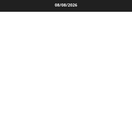
Salta
08/08/2026
al
contenuto