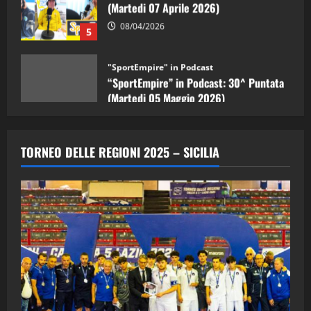
5
"SportEmpire" in Podcast
“SportEmpire” in Podcast: 30^ Puntata
(Martedi 05 Maggio 2026)
08/05/2026
1
"SportEmpire" in Podcast
Sport News
“SportEmpire” in Podcast: 29^ Puntata
TORNEO DELLE REGIONI 2025 – SICILIA
(Martedi 28 Aprile 2026)
28/04/2026
2
"SportEmpire" in Podcast
“SportEmpire” in Podcast: 28^ Puntata
(Martedi 21 Aprile 2026)
21/04/2026
3
"SportEmpire" in Podcast
Sport News