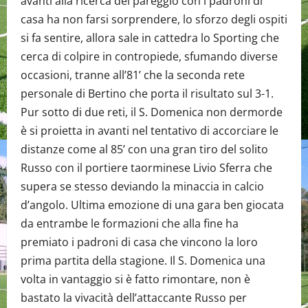
avanti alla ricerca del pareggio con i padroni di
casa ha non farsi sorprendere, lo sforzo degli ospiti
si fa sentire, allora sale in cattedra lo Sporting che
cerca di colpire in contropiede, sfumando diverse
occasioni, tranne all’81’ che la seconda rete
personale di Bertino che porta il risultato sul 3-1.
Pur sotto di due reti, il S. Domenica non dermorde
è si proietta in avanti nel tentativo di accorciare le
distanze come al 85’ con una gran tiro del solito
Russo con il portiere taorminese Livio Sferra che
supera se stesso deviando la minaccia in calcio
d’angolo. Ultima emozione di una gara ben giocata
da entrambe le formazioni che alla fine ha
premiato i padroni di casa che vincono la loro
prima partita della stagione. Il S. Domenica una
volta in vantaggio si è fatto rimontare, non è
bastato la vivacità dell’attaccante Russo per