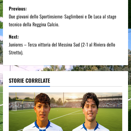
P
Previous:
o
Due giovani dello Sportinsieme: Saglimbeni e De Luca al stage
tecnico della Reggina Calcio.
s
Next:
t
Juniores – Terza vittoria del Messina Sud (2-1 al Riviera dello
n
Stretto).
a
v
STORIE CORRELATE
i
g
a
t