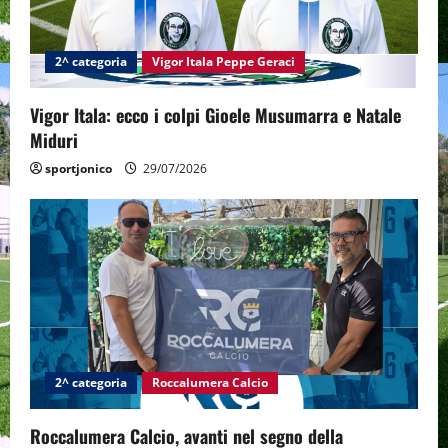
i
2^ categoria
Vigor Itala Peppe Geraci
o
n
Vigor Itala: ecco i colpi Gioele Musumarra e Natale
Miduri
sportjonico
29/07/2026
2^ categoria
Roccalumera Calcio
Roccalumera Calcio, avanti nel segno della