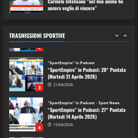
Carmelo Intelisano “nel mio animo ho
ancora voglia di vincere”
"SportEmpire" in Podcast
Sport News
05/09/2024
“SportEmpire” in Podcast: 29^ Puntata
(Martedi 28 Aprile 2026)
TRASMISSIONI SPORTIVE
28/04/2026
2
"SportEmpire" in Podcast
“SportEmpire” in Podcast: 28^ Puntata
(Martedi 21 Aprile 2026)
21/04/2026
3
"SportEmpire" in Podcast
Sport News
“SportEmpire” in Podcast: 27^ Puntata
(Martedi 14 Aprile 2026)
15/04/2026
4
"SportEmpire" in Podcast