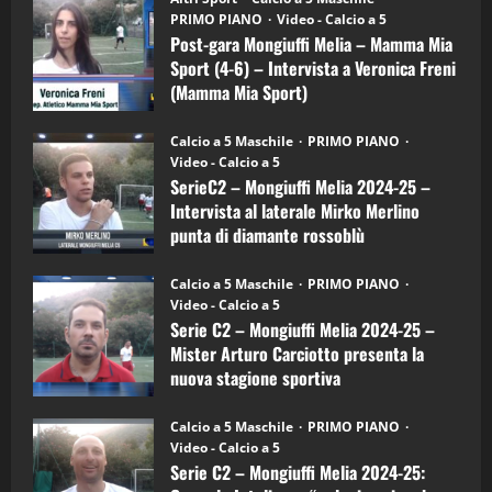
gara
(Martedi 21 Aprile 2026)
PRIMO PIANO
Video - Calcio a 5
Mongiuffi
Melia
Post-gara Mongiuffi Melia – Mamma Mia
21/04/2026
–
3
Sport (4-6) – Intervista a Veronica Freni
Mamma
Mia
(Mamma Mia Sport)
Sport
"SportEmpire" in Podcast
Sport News
(4-
30/09/2024
6)
“SportEmpire” in Podcast: 27^ Puntata
Calcio a 5 Maschile
PRIMO PIANO
–
(Martedi 14 Aprile 2026)
Video - Calcio a 5
Intervista
a
SerieC2 – Mongiuffi Melia 2024-25 –
15/04/2026
mister
4
Intervista al laterale Mirko Merlino
Arturo
Carciotto
punta di diamante rossoblù
(Mongiuffi
Melia)
"SportEmpire" in Podcast
26/09/2024
“SportEmpire” in Podcast: 26^ Puntata
Calcio a 5 Maschile
PRIMO PIANO
(Martedi 07 Aprile 2026)
Video - Calcio a 5
Serie C2 – Mongiuffi Melia 2024-25 –
08/04/2026
5
Mister Arturo Carciotto presenta la
nuova stagione sportiva
"SportEmpire" in Podcast
11/09/2024
“SportEmpire” in Podcast: 30^ Puntata
Calcio a 5 Maschile
PRIMO PIANO
(Martedi 05 Maggio 2026)
Video - Calcio a 5
Serie C2 – Mongiuffi Melia 2024-25:
08/05/2026
1