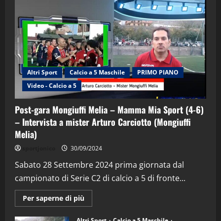
Altri Sport
Calcio a 5 Maschile
PRIMO PIANO
Video - Calcio a 5
Post-gara Mongiuffi Melia – Mamma Mia Sport (4-6)
– Intervista a mister Arturo Carciotto (Mongiuffi
Melia)
"SportEmpire" in Podcast
Sport News
sportjonico
30/09/2024
“SportEmpire” in Podcast: 29^ Puntata
(Martedi 28 Aprile 2026)
Sabato 28 Settembre 2024 prima giornata dal
campionato di Serie C2 di calcio a 5 di fronte...
28/04/2026
2
Maggiori
Per saperne di più
informazioni
"SportEmpire" in Podcast
su
“SportEmpire” in Podcast: 28^ Puntata
Post-
Altri Sport
Calcio a 5 Maschile