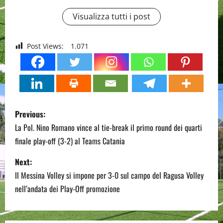
Visualizza tutti i post
Post Views:
1.071
P
Previous:
o
La Pol. Nino Romano vince al tie-break il primo round dei quarti
finale play-off (3-2) al Teams Catania
s
Next:
t
Il Messina Volley si impone per 3-0 sul campo del Ragusa Volley
n
nell’andata dei Play-Off promozione
a