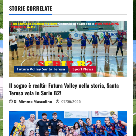
v
STORIE CORRELATE
i
g
a
t
i
Futura Volley Santa Teresa
Sport News
o
Il sogno è realtà: Futura Volley nella storia, Santa
Teresa vola in Serie B2!
n
Di Mimmo Muscolino
07/06/2026