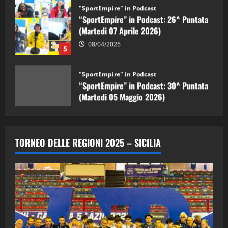
“SportEmpire” in Podcast: 26^ Puntata
(Martedi 07 Aprile 2026)
08/04/2026
5
"SportEmpire" in Podcast
“SportEmpire” in Podcast: 30^ Puntata
(Martedi 05 Maggio 2026)
08/05/2026
1
"SportEmpire" in Podcast
Sport News
“SportEmpire” in Podcast: 29^ Puntata
TORNEO DELLE REGIONI 2025 – SICILIA
(Martedi 28 Aprile 2026)
28/04/2026
2
"SportEmpire" in Podcast
“SportEmpire” in Podcast: 28^ Puntata
(Martedi 21 Aprile 2026)
21/04/2026