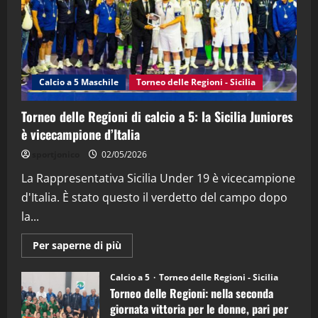
3
"SportEmpire" in Podcast
Sport News
“SportEmpire” in Podcast: 27^ Puntata
(Martedi 14 Aprile 2026)
Calcio a 5 Maschile
Torneo delle Regioni - Sicilia
15/04/2026
4
Torneo delle Regioni di calcio a 5: la Sicilia Juniores
è vicecampione d’Italia
"SportEmpire" in Podcast
“SportEmpire” in Podcast: 26^ Puntata
sportjonico
02/05/2026
(Martedi 07 Aprile 2026)
La Rappresentativa Sicilia Under 19 è vicecampione
08/04/2026
5
d'Italia. È stato questo il verdetto del campo dopo
la...
Maggiori
Per saperne di più
informazioni
su
Torneo
Calcio a 5
Torneo delle Regioni - Sicilia
delle
Torneo delle Regioni: nella seconda
Regioni
di
giornata vittoria per le donne, pari per
calcio