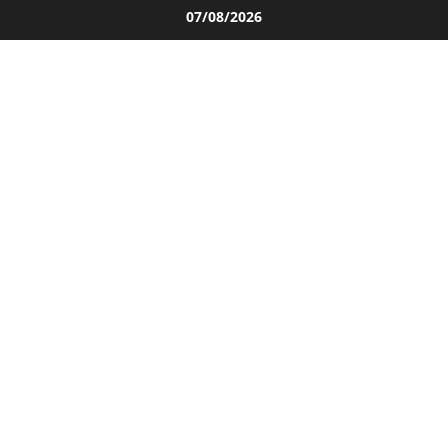
Salta
07/08/2026
al
contenuto