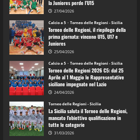
la Juniores perde l’U15
a
5:
la
27/04/2026
Sicilia
Juniores
Calcio a 5
Torneo delle Regioni - Sicilia
è
Torneo delle Regioni, il riepilogo della
vicecampione
d’Italia
prima giornata: vincono U15, U17 e
Juniores
25/04/2026
Calcio a 5
Torneo delle Regioni - Sicilia
Torneo delle Regioni 2026 C5: dal 25
Aprile al 1 Maggio le Rappresentative
siciliane impegnate nel Lazio
24/04/2026
Torneo delle Regioni - Sicilia
La Sicilia saluta il Torneo delle Regioni,
mancato l’obiettivo qualificazione in
tutte le categorie
31/03/2026