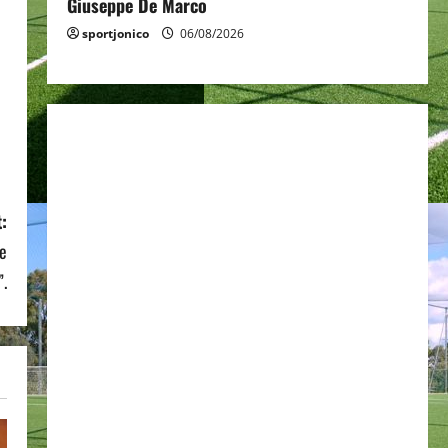
Giuseppe De Marco
sportjonico
06/08/2026
:
he
”.