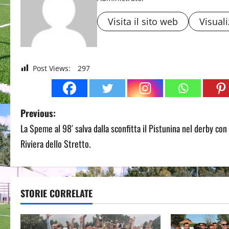
Visita il sito web
Visuali
Post Views:
297
P
Previous:
La Speme al 98′ salva dalla sconfitta il Pistunina nel derby con 
o
Riviera dello Stretto.
s
t
STORIE CORRELATE
n
a