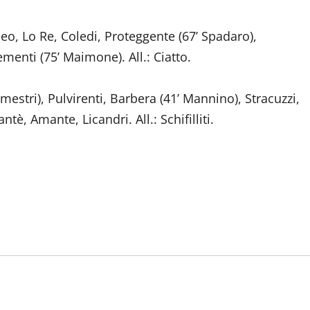
, Lo Re, Coledi, Proteggente (67’ Spadaro),
menti (75’ Maimone). All.: Ciatto.
Demestri), Pulvirenti, Barbera (41’ Mannino), Stracuzzi,
è, Amante, Licandri. All.: Schifilliti.