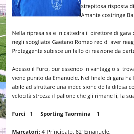
strepitosa risposta d
Amante costringe Bar
Nella ripresa sale in cattedra il direttore di gar
negli spogliatoi Gaetano Romeo reo di aver reagi
Proteggente subisce un fallo di reazione da parte
Adesso il Furci, pur essendo in vantaggio si trova
viene punito da Emanuele. Nel finale di gara ha l
abile ad sfruttare una indecisione della difesa con
velocità strozza il pallone che gli rimane li, la 
Furci 1 Sporting Taormina 1
Marcatori:
4’ Principato, 82’ Emanuele.