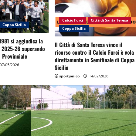
Calcio Furci
Città di Santa Teresa
Coppa Sicilia
Coppa Sicilia
1981 si aggiudica la
Il Città di Santa Teresa vince il
a 2025-26 superando
ricorso contro il Calcio Furci è vola
il Provinciale
direttamente in Semifinale di Coppa
07/05/2026
Sicilia
sportjonico
14/02/2026