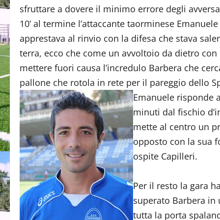
sfruttare a dovere il minimo errore degli avv
10’ al termine l’attaccante taorminese Emanuele 
apprestava al rinvio con la difesa che stava sal
terra, ecco che come un avvoltoio da dietro con l
mettere fuori causa l’incredulo Barbera che cerca 
pallone che rotola in rete per il pareggio dello S
Emanuele risponde al
minuti dal fischio d’
mette al centro un pr
opposto con la sua f
ospite Capilleri.
Per il resto la gara h
superato Barbera in 
tutta la porta spalanc