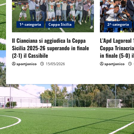
v
i
1^ categoria
Coppa Sicilia
2^ categoria
g
Il Cianciana si aggiudica la Coppa
L’Apd Lagoreal 
a
Sicilia 2025-26 superando in finale
Coppa Trinacri
(2-1) il Cassibile
in finale (5-0) 
t
sportjonico
15/05/2026
sportjonico
i
o
n