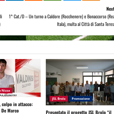
Next
li
1^ Cat./D – Un turno a Caldore (Rocchenere) e Bonaccorso (Re
)
Itala), multa al Città di Santa Tere
o Nizza
JSL Brolo
Promozione
, colpo in attacco:
e De Marco
Presentato il progetto JSL Brolo “il