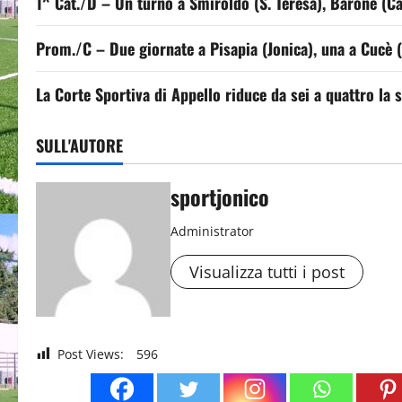
1^ Cat./D – Un turno a Smiroldo (S. Teresa), Barone (C
Prom./C – Due giornate a Pisapia (Jonica), una a Cucè 
La Corte Sportiva di Appello riduce da sei a quattro la 
SULL'AUTORE
sportjonico
Administrator
Visualizza tutti i post
Post Views:
596