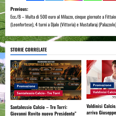
P
Previous:
Ecc./B – Multa di 500 euro al Milazzo, cinque giornate a Fittaio
o
(Leonfortese), 4 turni a Djalo (Vittoria) e Mustafaraj (Palazzolo
s
t
STORIE CORRELATE
n
a
v
i
Promozione
Promozione
Valdinisi Calci
Santalessio Calcio - Tre Torri
g
a
Valdinisi Calcio
Santalessio Calcio – Tre Torri:
arriva Giusepp
Giovanni Rovito nuovo Presidente”