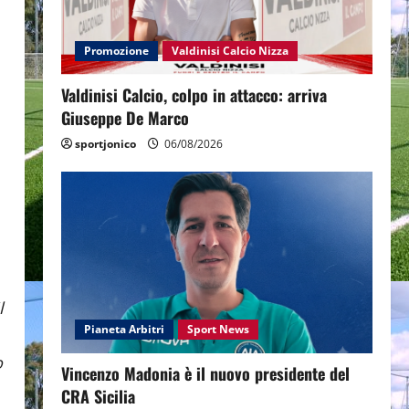
Promozione
Valdinisi Calcio Nizza
Valdinisi Calcio, colpo in attacco: arriva
Giuseppe De Marco
sportjonico
06/08/2026
l
Pianeta Arbitri
Sport News
o
Vincenzo Madonia è il nuovo presidente del
CRA Sicilia