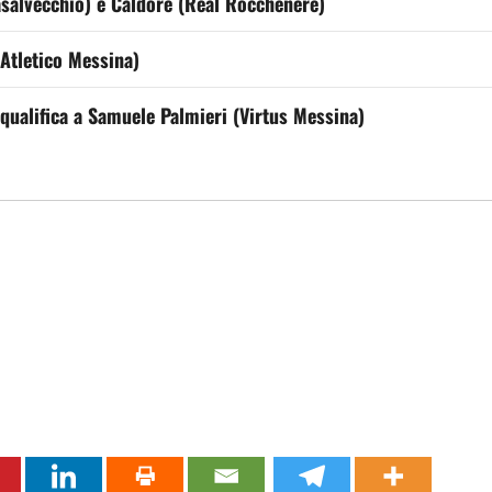
asalvecchio) e Caldore (Real Rocchenere)
(Atletico Messina)
squalifica a Samuele Palmieri (Virtus Messina)