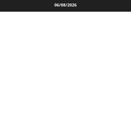
Salta
06/08/2026
al
contenuto