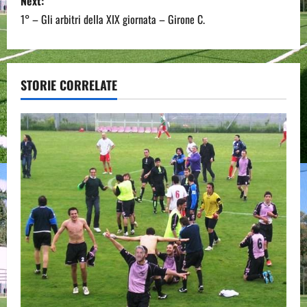
s
Next:
1° – Gli arbitri della XIX giornata – Girone C.
t
n
a
STORIE CORRELATE
v
i
g
a
t
i
o