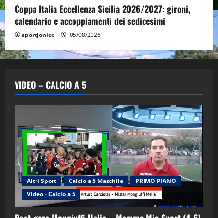
Coppa Italia Eccellenza Sicilia 2026/2027: gironi,
calendario e accoppiamenti dei sedicesimi
sportjonico
05/08/2026
VIDEO – CALCIO A 5
Altri Sport
Calcio a 5 Maschile
PRIMO PIANO
Video - Calcio a 5
Post-gara Mongiuffi Melia – Mamma Mia Sport (4-6)