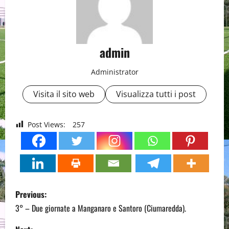
admin
Administrator
Visita il sito web
Visualizza tutti i post
Post Views:
257
P
Previous:
o
3° – Due giornate a Manganaro e Santoro (Ciumaredda).