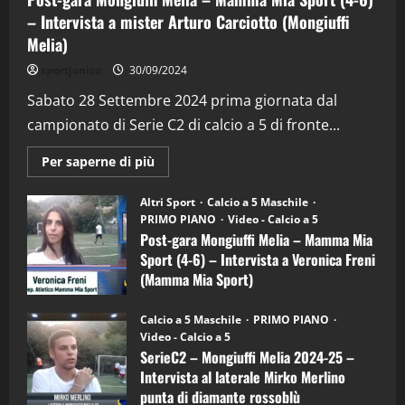
– Intervista a mister Arturo Carciotto (Mongiuffi
Melia)
"SportEmpire" in Podcast
Sport News
sportjonico
30/09/2024
“SportEmpire” in Podcast: 29^ Puntata
(Martedi 28 Aprile 2026)
Sabato 28 Settembre 2024 prima giornata dal
campionato di Serie C2 di calcio a 5 di fronte...
28/04/2026
2
Maggiori
Per saperne di più
informazioni
"SportEmpire" in Podcast
su
“SportEmpire” in Podcast: 28^ Puntata
Post-
Altri Sport
Calcio a 5 Maschile
gara
(Martedi 21 Aprile 2026)
PRIMO PIANO
Video - Calcio a 5
Mongiuffi
Melia
Post-gara Mongiuffi Melia – Mamma Mia
21/04/2026
–
3
Sport (4-6) – Intervista a Veronica Freni
Mamma
Mia
(Mamma Mia Sport)
Sport
"SportEmpire" in Podcast
Sport News
(4-
30/09/2024
6)
“SportEmpire” in Podcast: 27^ Puntata
Calcio a 5 Maschile
PRIMO PIANO
–
(Martedi 14 Aprile 2026)
Video - Calcio a 5
Intervista
a
SerieC2 – Mongiuffi Melia 2024-25 –
15/04/2026
mister
4
Intervista al laterale Mirko Merlino
Arturo
Carciotto
punta di diamante rossoblù
(Mongiuffi