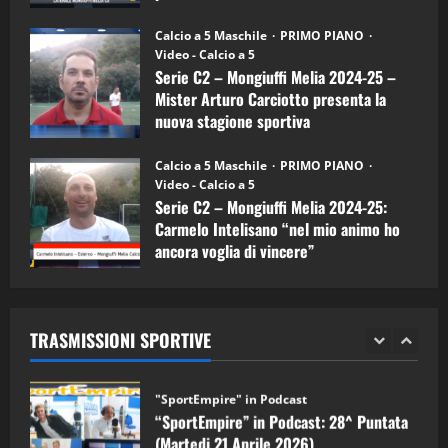
Melia)
"SportEmpire" in Podcast
26/09/2024
“SportEmpire” in Podcast: 26^ Puntata
Calcio a 5 Maschile
PRIMO PIANO
(Martedi 07 Aprile 2026)
Video - Calcio a 5
Serie C2 – Mongiuffi Melia 2024-25 –
08/04/2026
5
Mister Arturo Carciotto presenta la
nuova stagione sportiva
"SportEmpire" in Podcast
11/09/2024
“SportEmpire” in Podcast: 30^ Puntata
Calcio a 5 Maschile
PRIMO PIANO
(Martedi 05 Maggio 2026)
Video - Calcio a 5
Serie C2 – Mongiuffi Melia 2024-25:
08/05/2026
1
Carmelo Intelisano “nel mio animo ho
ancora voglia di vincere”
"SportEmpire" in Podcast
Sport News
05/09/2024
“SportEmpire” in Podcast: 29^ Puntata
(Martedi 28 Aprile 2026)
TRASMISSIONI SPORTIVE
28/04/2026
2
"SportEmpire" in Podcast
“SportEmpire” in Podcast: 28^ Puntata
(Martedi 21 Aprile 2026)