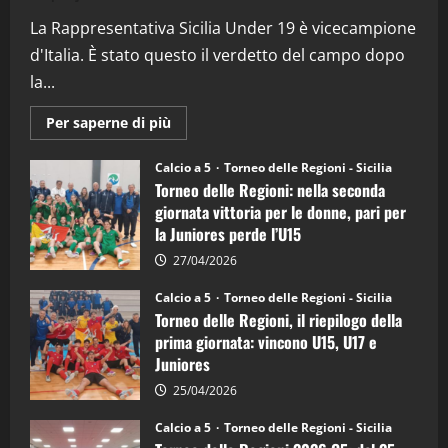
(Martedi 07 Aprile 2026)
La Rappresentativa Sicilia Under 19 è vicecampione
08/04/2026
5
d'Italia. È stato questo il verdetto del campo dopo
la...
Maggiori
Per saperne di più
informazioni
su
Torneo
Calcio a 5
Torneo delle Regioni - Sicilia
delle
Torneo delle Regioni: nella seconda
Regioni
di
giornata vittoria per le donne, pari per
calcio
la Juniores perde l’U15
a
5:
la
27/04/2026
Sicilia
Juniores
Calcio a 5
Torneo delle Regioni - Sicilia
è
Torneo delle Regioni, il riepilogo della
vicecampione
d’Italia
prima giornata: vincono U15, U17 e
Juniores
25/04/2026
Calcio a 5
Torneo delle Regioni - Sicilia