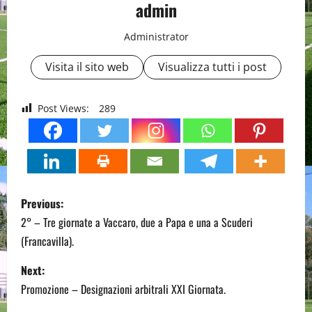
admin
Administrator
Visita il sito web
Visualizza tutti i post
Post Views:
289
P
Previous:
o
2° – Tre giornate a Vaccaro, due a Papa e una a Scuderi
(Francavilla).
s
Next:
t
Promozione – Designazioni arbitrali XXI Giornata.