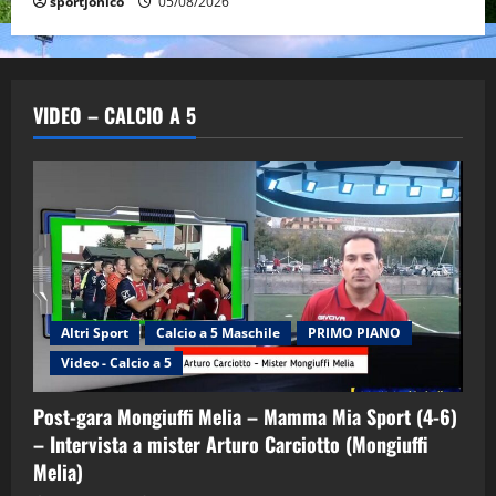
sportjonico
05/08/2026
VIDEO – CALCIO A 5
Altri Sport
Calcio a 5 Maschile
PRIMO PIANO
Video - Calcio a 5
Post-gara Mongiuffi Melia – Mamma Mia Sport (4-6)
– Intervista a mister Arturo Carciotto (Mongiuffi
Melia)
"SportEmpire" in Podcast
Sport News