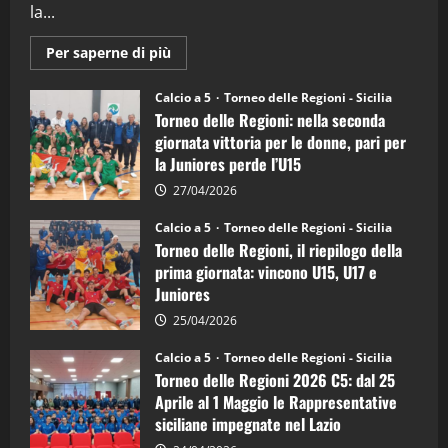
la...
Maggiori
Per saperne di più
informazioni
su
Torneo
Calcio a 5
Torneo delle Regioni - Sicilia
delle
Torneo delle Regioni: nella seconda
Regioni
di
giornata vittoria per le donne, pari per
calcio
la Juniores perde l’U15
a
5:
la
27/04/2026
Sicilia
Juniores
Calcio a 5
Torneo delle Regioni - Sicilia
è
Torneo delle Regioni, il riepilogo della
vicecampione
d’Italia
prima giornata: vincono U15, U17 e
Juniores
25/04/2026
Calcio a 5
Torneo delle Regioni - Sicilia
Torneo delle Regioni 2026 C5: dal 25
Aprile al 1 Maggio le Rappresentative
siciliane impegnate nel Lazio