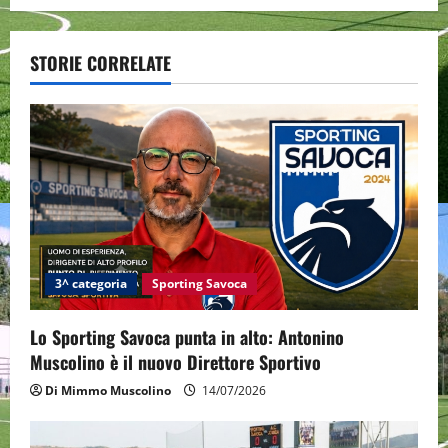
n
a
STORIE CORRELATE
v
i
g
a
t
i
3^ categoria
Sporting Savoca
o
Lo Sporting Savoca punta in alto: Antonino
Muscolino è il nuovo Direttore Sportivo
n
Di Mimmo Muscolino
14/07/2026