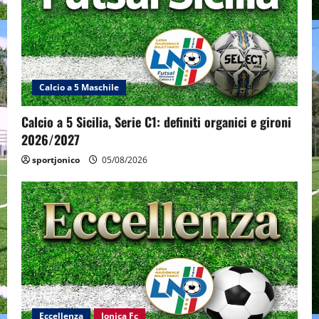
Calcio a 5 Maschile
Calcio a 5 Sicilia, Serie C1: definiti organici e gironi
2026/2027
sportjonico
05/08/2026
Eccellenza
Jonica Fc