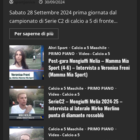
sportjonico
30/09/2024
“SportEmpire” in Podcast: 29^ Puntata
(Martedi 28 Aprile 2026)
Sabato 28 Settembre 2024 prima giornata dal
campionato di Serie C2 di calcio a 5 di fronte...
28/04/2026
2
Maggiori
Per saperne di più
informazioni
"SportEmpire" in Podcast
su
“SportEmpire” in Podcast: 28^ Puntata
Post-
Altri Sport
Calcio a 5 Maschile
gara
(Martedi 21 Aprile 2026)
PRIMO PIANO
Video - Calcio a 5
Mongiuffi
Melia
Post-gara Mongiuffi Melia – Mamma Mia
21/04/2026
–
3
Sport (4-6) – Intervista a Veronica Freni
Mamma
Mia
(Mamma Mia Sport)
Sport
"SportEmpire" in Podcast
Sport News
(4-
30/09/2024
6)
“SportEmpire” in Podcast: 27^ Puntata
Calcio a 5 Maschile
PRIMO PIANO
–
(Martedi 14 Aprile 2026)
Video - Calcio a 5
Intervista
a
SerieC2 – Mongiuffi Melia 2024-25 –
15/04/2026
mister
4
Intervista al laterale Mirko Merlino
Arturo
Carciotto
punta di diamante rossoblù
(Mongiuffi
Melia)
"SportEmpire" in Podcast
26/09/2024
“SportEmpire” in Podcast: 26^ Puntata
Calcio a 5 Maschile
PRIMO PIANO
(Martedi 07 Aprile 2026)
Video - Calcio a 5