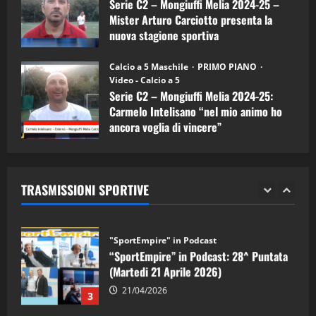
Serie C2 – Mongiuffi Melia 2024-25 –
08/04/2026
5
Mister Arturo Carciotto presenta la
nuova stagione sportiva
"SportEmpire" in Podcast
11/09/2024
“SportEmpire” in Podcast: 30^ Puntata
Calcio a 5 Maschile
PRIMO PIANO
(Martedi 05 Maggio 2026)
Video - Calcio a 5
Serie C2 – Mongiuffi Melia 2024-25:
08/05/2026
1
Carmelo Intelisano “nel mio animo ho
ancora voglia di vincere”
"SportEmpire" in Podcast
Sport News
05/09/2024
“SportEmpire” in Podcast: 29^ Puntata
(Martedi 28 Aprile 2026)
TRASMISSIONI SPORTIVE
28/04/2026
2
"SportEmpire" in Podcast
“SportEmpire” in Podcast: 28^ Puntata
(Martedi 21 Aprile 2026)
21/04/2026
3