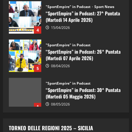
"SportEmpire" in Podcast
Sport News
“SportEmpire” in Podcast: 27^ Puntata
(Martedi 14 Aprile 2026)
15/04/2026
4
"SportEmpire" in Podcast
“SportEmpire” in Podcast: 26^ Puntata
(Martedi 07 Aprile 2026)
08/04/2026
5
"SportEmpire" in Podcast
“SportEmpire” in Podcast: 30^ Puntata
(Martedi 05 Maggio 2026)
08/05/2026
1
"SportEmpire" in Podcast
Sport News
“SportEmpire” in Podcast: 29^ Puntata
TORNEO DELLE REGIONI 2025 – SICILIA
(Martedi 28 Aprile 2026)