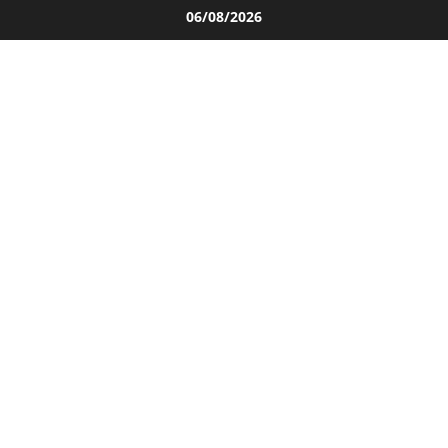
Salta
06/08/2026
al
contenuto