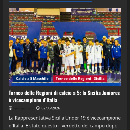
28/04/2026
2
"SportEmpire" in Podcast
“SportEmpire” in Podcast: 28^ Puntata
(Martedi 21 Aprile 2026)
21/04/2026
3
"SportEmpire" in Podcast
Sport News
“SportEmpire” in Podcast: 27^ Puntata
(Martedi 14 Aprile 2026)
Calcio a 5 Maschile
Torneo delle Regioni - Sicilia
15/04/2026
4
Torneo delle Regioni di calcio a 5: la Sicilia Juniores
è vicecampione d’Italia
"SportEmpire" in Podcast
“SportEmpire” in Podcast: 26^ Puntata
sportjonico
02/05/2026
(Martedi 07 Aprile 2026)
La Rappresentativa Sicilia Under 19 è vicecampione
08/04/2026
5
d'Italia. È stato questo il verdetto del campo dopo