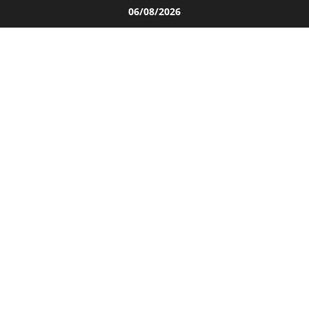
Salta
06/08/2026
al
contenuto