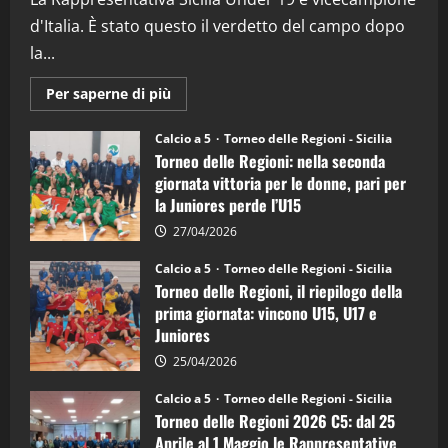
d'Italia. È stato questo il verdetto del campo dopo
la...
Maggiori
Per saperne di più
informazioni
su
Torneo
Calcio a 5
Torneo delle Regioni - Sicilia
delle
Torneo delle Regioni: nella seconda
Regioni
di
giornata vittoria per le donne, pari per
calcio
la Juniores perde l’U15
a
5:
la
27/04/2026
Sicilia
Juniores
Calcio a 5
Torneo delle Regioni - Sicilia
è
Torneo delle Regioni, il riepilogo della
vicecampione
d’Italia
prima giornata: vincono U15, U17 e
Juniores
25/04/2026
Calcio a 5
Torneo delle Regioni - Sicilia
Torneo delle Regioni 2026 C5: dal 25
Aprile al 1 Maggio le Rappresentative