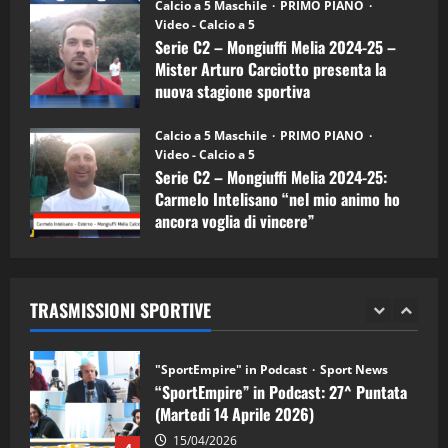
“SportEmpire” in Podcast: 30^ Puntata
Calcio a 5 Maschile
PRIMO PIANO
(Martedi 05 Maggio 2026)
Video - Calcio a 5
Serie C2 – Mongiuffi Melia 2024-25 –
08/05/2026
1
Mister Arturo Carciotto presenta la
nuova stagione sportiva
"SportEmpire" in Podcast
Sport News
11/09/2024
“SportEmpire” in Podcast: 29^ Puntata
Calcio a 5 Maschile
PRIMO PIANO
(Martedi 28 Aprile 2026)
Video - Calcio a 5
Serie C2 – Mongiuffi Melia 2024-25:
28/04/2026
2
Carmelo Intelisano “nel mio animo ho
ancora voglia di vincere”
"SportEmpire" in Podcast
05/09/2024
“SportEmpire” in Podcast: 28^ Puntata
(Martedi 21 Aprile 2026)
TRASMISSIONI SPORTIVE
21/04/2026
3
"SportEmpire" in Podcast
Sport News
“SportEmpire” in Podcast: 27^ Puntata
(Martedi 14 Aprile 2026)
15/04/2026