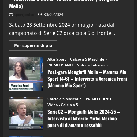
Melia)
"SportEmpire" in Podcast
sportjonico
30/09/2024
“SportEmpire” in Podcast: 28^ Puntata
(Martedi 21 Aprile 2026)
Sabato 28 Settembre 2024 prima giornata dal
campionato di Serie C2 di calcio a 5 di fronte...
21/04/2026
3
Maggiori
Per saperne di più
informazioni
"SportEmpire" in Podcast
Sport News
su
“SportEmpire” in Podcast: 27^ Puntata
Post-
Altri Sport
Calcio a 5 Maschile
gara
(Martedi 14 Aprile 2026)
PRIMO PIANO
Video - Calcio a 5
Mongiuffi
Melia
Post-gara Mongiuffi Melia – Mamma Mia
15/04/2026
–
4
Sport (4-6) – Intervista a Veronica Freni
Mamma
Mia
(Mamma Mia Sport)
Sport
"SportEmpire" in Podcast
(4-
30/09/2024
6)
“SportEmpire” in Podcast: 26^ Puntata
Calcio a 5 Maschile
PRIMO PIANO
–
(Martedi 07 Aprile 2026)
Video - Calcio a 5
Intervista
a
SerieC2 – Mongiuffi Melia 2024-25 –
08/04/2026
mister
5
Intervista al laterale Mirko Merlino
Arturo
Carciotto
punta di diamante rossoblù
(Mongiuffi
Melia)
"SportEmpire" in Podcast
26/09/2024