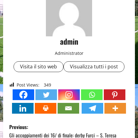
admin
Administrator
Visita il sito web
Visualizza tutti i post
Post Views:
349
P
Previous:
o
Gli accoppiamenti dei 16/ di finale: derby Furci – S. Teresa