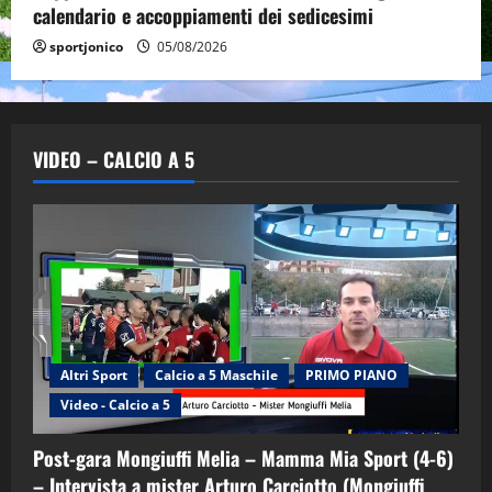
calendario e accoppiamenti dei sedicesimi
sportjonico
05/08/2026
VIDEO – CALCIO A 5
Altri Sport
Calcio a 5 Maschile
PRIMO PIANO
"SportEmpire" in Podcast
Sport News
Video - Calcio a 5
“SportEmpire” in Podcast: 29^ Puntata
(Martedi 28 Aprile 2026)
Post-gara Mongiuffi Melia – Mamma Mia Sport (4-6)
28/04/2026
2
– Intervista a mister Arturo Carciotto (Mongiuffi