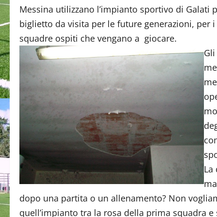
Messina utilizzano l’impianto sportivo di Galati pe
biglietto da visita per le future generazioni, per 
squadre ospiti che vengano a giocare.
Gli
mes
men
ope
mo
deg
com
spo
La 
man
dopo una partita o un allenamento? Non vogliamo
quell’impianto tra la rosa della prima squadra e s