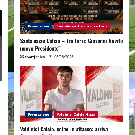
Promozione
Santalessio Calcio - Tre Torri
Santalessio Calcio – Tre Torri: Giovanni Rovito
nuovo Presidente”
sportjonico
06/08/2026
Promozione
Valdinisi Calcio Nizza
Valdinisi Calcio, colpo in attacco: arriva