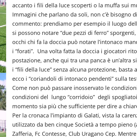
accanto i fili della luce scoperti o la muffa sui 
Immagini che parlano da soli, non c’è bisogno di
commento: prendiamo per esempio il luogo dell
si possono notare “due pezzi di ferro” sporgenti,
occhi chi fa la doccia può notare l’intonaco man
i “forati”. Una volta fatta la doccia i giocatori rit
postazione, anche qui tra una panca è un’altra 
i “fili della luce” senza alcuna protezione, basta a
ecco i “coriandoli di intonaco pendenti” sulla test
Come non può passare inosservato le condizioni de
condizioni del lungo “corridoio” degli spogliat
momento sia più che sufficiente per dire a chiare
Per la cronaca l’impianto di Galati, vista la caren
utilizzato da ben cinque Società a tempo pieno
Zafferia, Fc Contesse, Club Uragano Cep. Mentre 