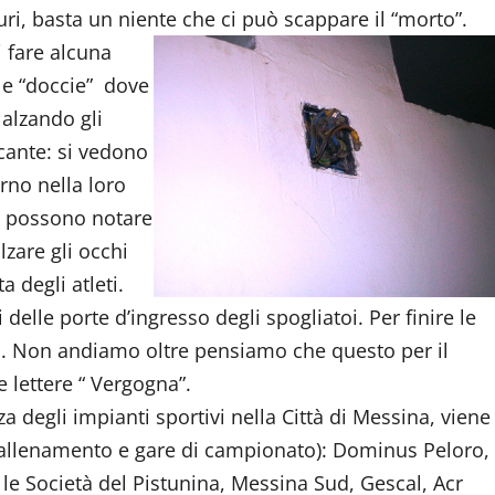
muri, basta un niente che ci può scappare il “morto”.
 fare alcuna
e “doccie” dove
 alzando gli
cante: si vedono
orno nella loro
si possono notare
lzare gli occhi
a degli atleti.
lle porte d’ingresso degli spogliatoi. Per finire le
oi. Non andiamo oltre pensiamo che questo per il
 lettere “ Vergogna”.
za degli impianti sportivi nella Città di Messina, viene
 (allenamento e gare di campionato): Dominus Peloro,
le Società del Pistunina, Messina Sud, Gescal, Acr