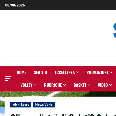
Salta
08/08/2026
al
contenuto
HOME
SERIE D
ECCELLENZA
PROMOZIONE
VOLLEY
RUBRICHE
BASKET
VIDEO
Altri Sport
News Varie