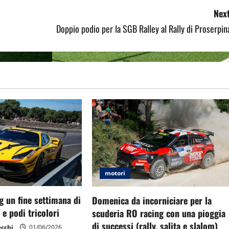
Next
Doppio podio per la SGB Ralley al Rally di Proserpin
motori
g un fine settimana di
Domenica da incorniciare per la
 e podi tricolori
scuderia RO racing con una pioggia
di successi (rally, salita e slalom)
ecchi
01/06/2026