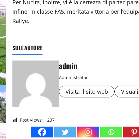
Per Nucita, inoltre, vi è la certezza di parteci
Infine, in classe FA5, meritata vittoria per l’eq
Rallye.
SULL'AUTORE
admin
Administrator
Visita il sito web
Visuali
Post Views:
237