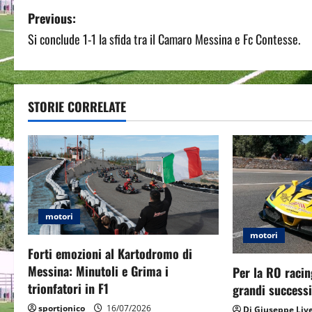
P
Previous:
Si conclude 1-1 la sfida tra il Camaro Messina e Fc Contesse.
o
s
t
STORIE CORRELATE
n
a
v
i
motori
motori
g
Forti emozioni al Kartodromo di
Messina: Minutoli e Grima i
Per la RO racin
a
trionfatori in F1
grandi successi
sportjonico
16/07/2026
Di Giuseppe Liv