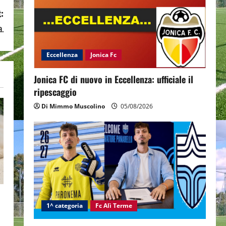
:
a.
Eccellenza
Jonica Fc
Jonica FC di nuovo in Eccellenza: ufficiale il
ripescaggio
Di Mimmo Muscolino
05/08/2026
1^ categoria
Fc Alì Terme