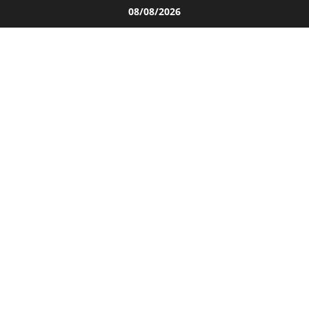
Salta
08/08/2026
al
contenuto