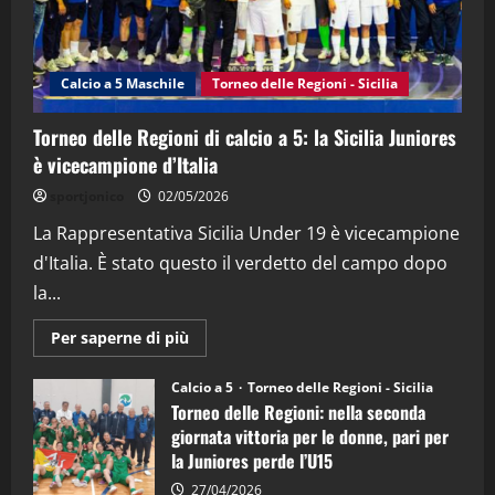
"SportEmpire" in Podcast
Sport News
“SportEmpire” in Podcast: 27^ Puntata
(Martedi 14 Aprile 2026)
Calcio a 5 Maschile
Torneo delle Regioni - Sicilia
15/04/2026
4
Torneo delle Regioni di calcio a 5: la Sicilia Juniores
è vicecampione d’Italia
"SportEmpire" in Podcast
“SportEmpire” in Podcast: 26^ Puntata
sportjonico
02/05/2026
(Martedi 07 Aprile 2026)
La Rappresentativa Sicilia Under 19 è vicecampione
08/04/2026
5
d'Italia. È stato questo il verdetto del campo dopo
la...
Maggiori
Per saperne di più
informazioni
su
Torneo
Calcio a 5
Torneo delle Regioni - Sicilia
delle
Torneo delle Regioni: nella seconda
Regioni
di
giornata vittoria per le donne, pari per
calcio
la Juniores perde l’U15
a
5:
la
27/04/2026