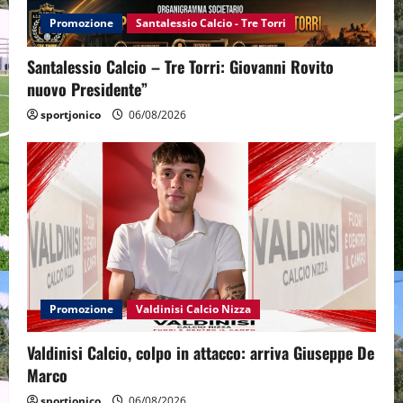
Promozione
Santalessio Calcio - Tre Torri
Santalessio Calcio – Tre Torri: Giovanni Rovito
nuovo Presidente”
sportjonico
06/08/2026
Promozione
Valdinisi Calcio Nizza
Valdinisi Calcio, colpo in attacco: arriva Giuseppe De
Marco
sportjonico
06/08/2026