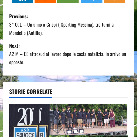
P
Previous:
o
3^ Cat. – Un anno a Crispi ( Sporting Messina), tre turni a
Mondello (Antillo).
s
Next:
t
A2 M – L’Elettrosud al lavoro dopo la sosta natalizia. In arrivo un
n
opposto.
a
v
STORIE CORRELATE
i
g
a