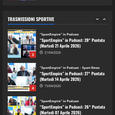
"SportEmpire" in Podcast
Sport News
05/09/2024
“SportEmpire” in Podcast: 29^ Puntata
(Martedi 28 Aprile 2026)
TRASMISSIONI SPORTIVE
28/04/2026
2
"SportEmpire" in Podcast
“SportEmpire” in Podcast: 28^ Puntata
(Martedi 21 Aprile 2026)
21/04/2026
3
"SportEmpire" in Podcast
Sport News
“SportEmpire” in Podcast: 27^ Puntata
(Martedi 14 Aprile 2026)
15/04/2026
4
"SportEmpire" in Podcast
“SportEmpire” in Podcast: 26^ Puntata
(Martedi 07 Aprile 2026)