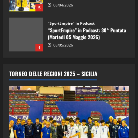
08/04/2026
5
"SportEmpire" in Podcast
“SportEmpire” in Podcast: 30^ Puntata
(Martedi 05 Maggio 2026)
08/05/2026
1
"SportEmpire" in Podcast
Sport News
“SportEmpire” in Podcast: 29^ Puntata
TORNEO DELLE REGIONI 2025 – SICILIA
(Martedi 28 Aprile 2026)
28/04/2026
2
"SportEmpire" in Podcast
“SportEmpire” in Podcast: 28^ Puntata
(Martedi 21 Aprile 2026)
21/04/2026
3