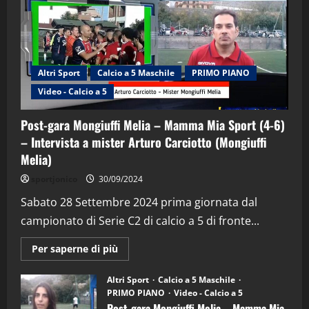
Altri Sport
Calcio a 5 Maschile
PRIMO PIANO
Video - Calcio a 5
Post-gara Mongiuffi Melia – Mamma Mia Sport (4-6)
– Intervista a mister Arturo Carciotto (Mongiuffi
Melia)
"SportEmpire" in Podcast
Sport News
sportjonico
30/09/2024
“SportEmpire” in Podcast: 29^ Puntata
(Martedi 28 Aprile 2026)
Sabato 28 Settembre 2024 prima giornata dal
campionato di Serie C2 di calcio a 5 di fronte...
28/04/2026
2
Maggiori
Per saperne di più
informazioni
"SportEmpire" in Podcast
su
“SportEmpire” in Podcast: 28^ Puntata
Post-
Altri Sport
Calcio a 5 Maschile
gara
(Martedi 21 Aprile 2026)
PRIMO PIANO
Video - Calcio a 5
Mongiuffi
Melia
Post-gara Mongiuffi Melia – Mamma Mia