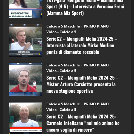
21/04/2026
–
3
Sport (4-6) – Intervista a Veronica Freni
Mamma
Mia
(Mamma Mia Sport)
Sport
"SportEmpire" in Podcast
Sport News
(4-
30/09/2024
6)
“SportEmpire” in Podcast: 27^ Puntata
Calcio a 5 Maschile
PRIMO PIANO
–
(Martedi 14 Aprile 2026)
Video - Calcio a 5
Intervista
a
SerieC2 – Mongiuffi Melia 2024-25 –
15/04/2026
mister
4
Intervista al laterale Mirko Merlino
Arturo
Carciotto
punta di diamante rossoblù
(Mongiuffi
Melia)
"SportEmpire" in Podcast
26/09/2024
“SportEmpire” in Podcast: 26^ Puntata
Calcio a 5 Maschile
PRIMO PIANO
(Martedi 07 Aprile 2026)
Video - Calcio a 5
Serie C2 – Mongiuffi Melia 2024-25 –
08/04/2026
5
Mister Arturo Carciotto presenta la
nuova stagione sportiva
"SportEmpire" in Podcast
11/09/2024
“SportEmpire” in Podcast: 30^ Puntata
Calcio a 5 Maschile
PRIMO PIANO
(Martedi 05 Maggio 2026)
Video - Calcio a 5
Serie C2 – Mongiuffi Melia 2024-25:
08/05/2026
1
Carmelo Intelisano “nel mio animo ho
ancora voglia di vincere”