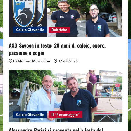
t
i
o
Calcio Giovanile
Rubriche
n
ASD Savoca in festa: 20 anni di calcio, cuore,
passione e sogni
Di Mimmo Muscolino
05/08/2026
Calcio Giovanile
Il "Personaggio"
Alessandro Parisi si racconta nella festa del