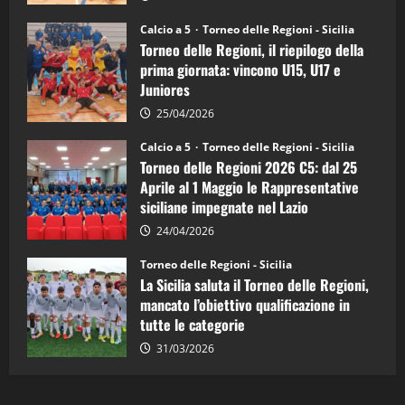
Sicilia
Juniores
Calcio a 5
Torneo delle Regioni - Sicilia
è
Torneo delle Regioni, il riepilogo della
vicecampione
d’Italia
prima giornata: vincono U15, U17 e
Juniores
25/04/2026
Calcio a 5
Torneo delle Regioni - Sicilia
Torneo delle Regioni 2026 C5: dal 25
Aprile al 1 Maggio le Rappresentative
siciliane impegnate nel Lazio
24/04/2026
Torneo delle Regioni - Sicilia
La Sicilia saluta il Torneo delle Regioni,
mancato l’obiettivo qualificazione in
tutte le categorie
31/03/2026