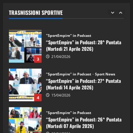
(Martedi 28 Aprile 2026)
TRASMISSIONI SPORTIVE
28/04/2026
2
"SportEmpire" in Podcast
“SportEmpire” in Podcast: 28^ Puntata
(Martedi 21 Aprile 2026)
21/04/2026
3
"SportEmpire" in Podcast
Sport News
“SportEmpire” in Podcast: 27^ Puntata
(Martedi 14 Aprile 2026)
15/04/2026
4
"SportEmpire" in Podcast
“SportEmpire” in Podcast: 26^ Puntata
(Martedi 07 Aprile 2026)
08/04/2026
5