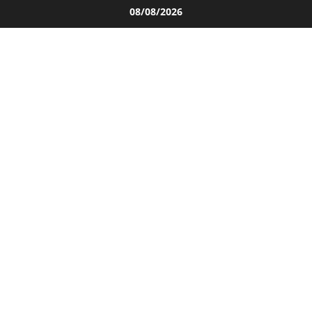
Salta
08/08/2026
al
contenuto