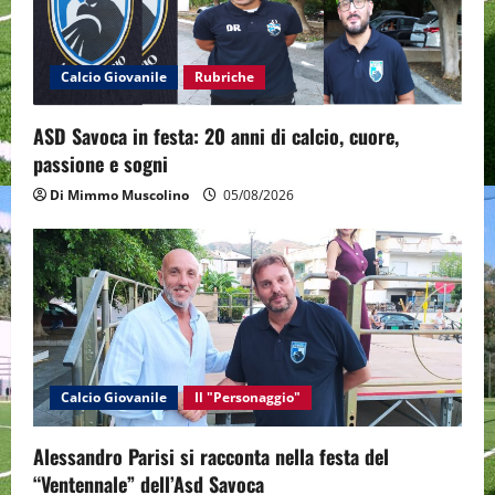
i
o
Calcio Giovanile
Rubriche
n
ASD Savoca in festa: 20 anni di calcio, cuore,
passione e sogni
Di Mimmo Muscolino
05/08/2026
Calcio Giovanile
Il "Personaggio"
Alessandro Parisi si racconta nella festa del
“Ventennale” dell’Asd Savoca