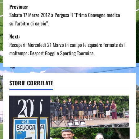
P
Previous:
o
Sabato 17 Marzo 2012 a Pergusa il “Primo Convegno medico
sull’arbitro di calcio”.
s
Next:
t
Recuperi: Mercoledi 21 Marzo in campo le squadre fermate dal
n
maltempo: Desport Gaggi e Sporting Taormina.
a
v
STORIE CORRELATE
i
g
a
t