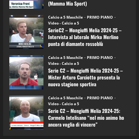
Mia
(Mamma Mia Sport)
Sport
"SportEmpire" in Podcast
Sport News
(4-
30/09/2024
6)
“SportEmpire” in Podcast: 27^ Puntata
Calcio a 5 Maschile
PRIMO PIANO
–
(Martedi 14 Aprile 2026)
Video - Calcio a 5
Intervista
a
SerieC2 – Mongiuffi Melia 2024-25 –
15/04/2026
mister
4
Intervista al laterale Mirko Merlino
Arturo
Carciotto
punta di diamante rossoblù
(Mongiuffi
Melia)
"SportEmpire" in Podcast
26/09/2024
“SportEmpire” in Podcast: 26^ Puntata
Calcio a 5 Maschile
PRIMO PIANO
(Martedi 07 Aprile 2026)
Video - Calcio a 5
Serie C2 – Mongiuffi Melia 2024-25 –
08/04/2026
5
Mister Arturo Carciotto presenta la
nuova stagione sportiva
"SportEmpire" in Podcast
11/09/2024
“SportEmpire” in Podcast: 30^ Puntata
Calcio a 5 Maschile
PRIMO PIANO
(Martedi 05 Maggio 2026)
Video - Calcio a 5
Serie C2 – Mongiuffi Melia 2024-25:
08/05/2026
1
Carmelo Intelisano “nel mio animo ho
ancora voglia di vincere”
"SportEmpire" in Podcast
Sport News
05/09/2024
“SportEmpire” in Podcast: 29^ Puntata