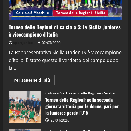
“SportEmpire” in Podcast: 27^ Puntata
(Martedi 14 Aprile 2026)
Calcio a 5 Maschile
Torneo delle Regioni - Sicilia
15/04/2026
4
Torneo delle Regioni di calcio a 5: la Sicilia Juniores
è vicecampione d’Italia
"SportEmpire" in Podcast
“SportEmpire” in Podcast: 26^ Puntata
sportjonico
02/05/2026
(Martedi 07 Aprile 2026)
La Rappresentativa Sicilia Under 19 è vicecampione
08/04/2026
5
d'Italia. È stato questo il verdetto del campo dopo
la...
Maggiori
Per saperne di più
informazioni
su
Torneo
Calcio a 5
Torneo delle Regioni - Sicilia
delle
Torneo delle Regioni: nella seconda
Regioni
di
giornata vittoria per le donne, pari per
calcio
la Juniores perde l’U15
a
5:
la
27/04/2026
Sicilia
Juniores