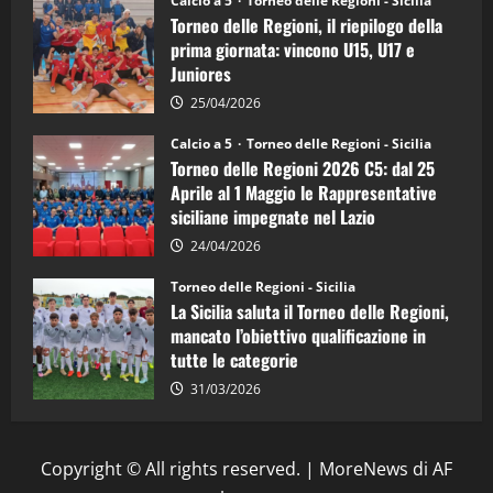
Calcio a 5
Torneo delle Regioni - Sicilia
è
Torneo delle Regioni, il riepilogo della
vicecampione
d’Italia
prima giornata: vincono U15, U17 e
Juniores
25/04/2026
Calcio a 5
Torneo delle Regioni - Sicilia
Torneo delle Regioni 2026 C5: dal 25
Aprile al 1 Maggio le Rappresentative
siciliane impegnate nel Lazio
24/04/2026
Torneo delle Regioni - Sicilia
La Sicilia saluta il Torneo delle Regioni,
mancato l’obiettivo qualificazione in
tutte le categorie
31/03/2026
Copyright © All rights reserved.
|
MoreNews
di AF