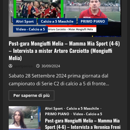
Altri Sport
Calcio a 5 Maschile
PRIMO PIANO
Video - Calcio a 5
Post-gara Mongiuffi Melia – Mamma Mia Sport (4-6)
– Intervista a mister Arturo Carciotto (Mongiuffi
Melia)
"SportEmpire" in Podcast
Sport News
sportjonico
30/09/2024
“SportEmpire” in Podcast: 29^ Puntata
(Martedi 28 Aprile 2026)
Sabato 28 Settembre 2024 prima giornata dal
campionato di Serie C2 di calcio a 5 di fronte...
28/04/2026
2
Maggiori
Per saperne di più
informazioni
"SportEmpire" in Podcast
su
“SportEmpire” in Podcast: 28^ Puntata
Post-
Altri Sport
Calcio a 5 Maschile
gara
(Martedi 21 Aprile 2026)
PRIMO PIANO
Video - Calcio a 5
Mongiuffi
Melia
Post-gara Mongiuffi Melia – Mamma Mia
21/04/2026
–
3
Sport (4-6) – Intervista a Veronica Freni
Mamma