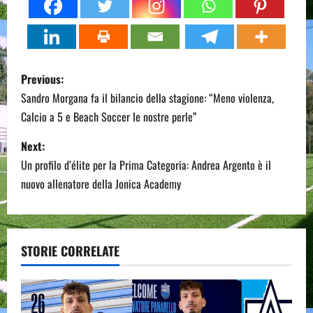
P
Previous:
o
Sandro Morgana fa il bilancio della stagione: “Meno violenza,
Calcio a 5 e Beach Soccer le nostre perle”
s
Next:
t
Un profilo d’élite per la Prima Categoria: Andrea Argento è il
n
nuovo allenatore della Jonica Academy
a
v
STORIE CORRELATE
i
g