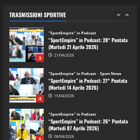
(Martedi 28 Aprile 2026)
TRASMISSIONI SPORTIVE
28/04/2026
2
"SportEmpire" in Podcast
“SportEmpire” in Podcast: 28^ Puntata
(Martedi 21 Aprile 2026)
21/04/2026
3
"SportEmpire" in Podcast
Sport News
“SportEmpire” in Podcast: 27^ Puntata
(Martedi 14 Aprile 2026)
15/04/2026
4
"SportEmpire" in Podcast
“SportEmpire” in Podcast: 26^ Puntata
(Martedi 07 Aprile 2026)
08/04/2026
5