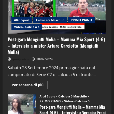
Altri Sport
Calcio a 5 Maschile
PRIMO PIANO
Video - Calcio a 5
Post-gara Mongiuffi Melia – Mamma Mia Sport (4-6)
– Intervista a mister Arturo Carciotto (Mongiuffi
Melia)
"SportEmpire" in Podcast
Sport News
sportjonico
30/09/2024
“SportEmpire” in Podcast: 29^ Puntata
(Martedi 28 Aprile 2026)
Sabato 28 Settembre 2024 prima giornata dal
campionato di Serie C2 di calcio a 5 di fronte...
28/04/2026
2
Maggiori
Per saperne di più
informazioni
"SportEmpire" in Podcast
su
“SportEmpire” in Podcast: 28^ Puntata
Post-
Altri Sport
Calcio a 5 Maschile
gara
(Martedi 21 Aprile 2026)
PRIMO PIANO
Video - Calcio a 5
Mongiuffi
Melia
Post-gara Mongiuffi Melia – Mamma Mia
21/04/2026
–
3
Sport (4-6) – Intervista a Veronica Freni
Mamma