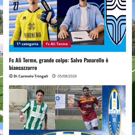
a
t
i
1^ categoria
Fc Alì Terme
o
n
Fc Alì Terme, grande colpo: Salvo Panarello è
biancazzurro
Di Carmelo Tringali
05/08/2026