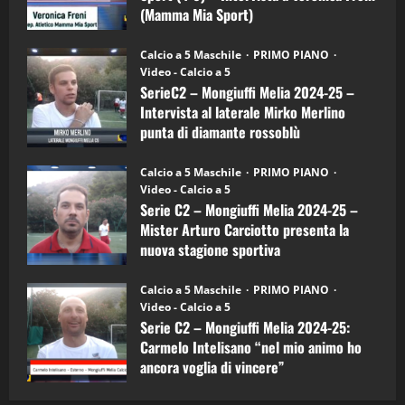
Mia
(Mamma Mia Sport)
Sport
"SportEmpire" in Podcast
Sport News
(4-
30/09/2024
6)
“SportEmpire” in Podcast: 27^ Puntata
Calcio a 5 Maschile
PRIMO PIANO
–
(Martedi 14 Aprile 2026)
Video - Calcio a 5
Intervista
a
SerieC2 – Mongiuffi Melia 2024-25 –
15/04/2026
mister
4
Intervista al laterale Mirko Merlino
Arturo
Carciotto
punta di diamante rossoblù
(Mongiuffi
Melia)
"SportEmpire" in Podcast
26/09/2024
“SportEmpire” in Podcast: 26^ Puntata
Calcio a 5 Maschile
PRIMO PIANO
(Martedi 07 Aprile 2026)
Video - Calcio a 5
Serie C2 – Mongiuffi Melia 2024-25 –
08/04/2026
5
Mister Arturo Carciotto presenta la
nuova stagione sportiva
"SportEmpire" in Podcast
11/09/2024
“SportEmpire” in Podcast: 30^ Puntata
Calcio a 5 Maschile
PRIMO PIANO
(Martedi 05 Maggio 2026)
Video - Calcio a 5
Serie C2 – Mongiuffi Melia 2024-25:
08/05/2026
1
Carmelo Intelisano “nel mio animo ho
ancora voglia di vincere”
"SportEmpire" in Podcast
Sport News
05/09/2024
“SportEmpire” in Podcast: 29^ Puntata