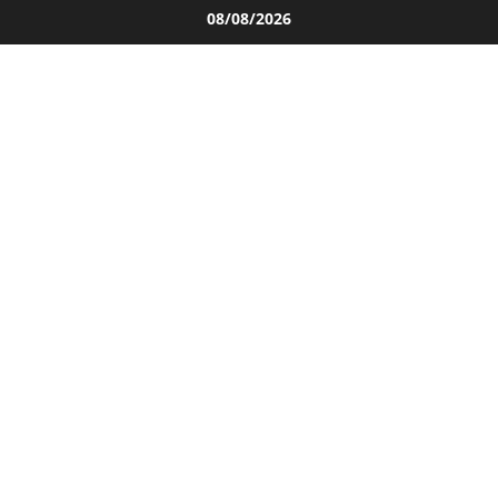
Salta
08/08/2026
al
contenuto