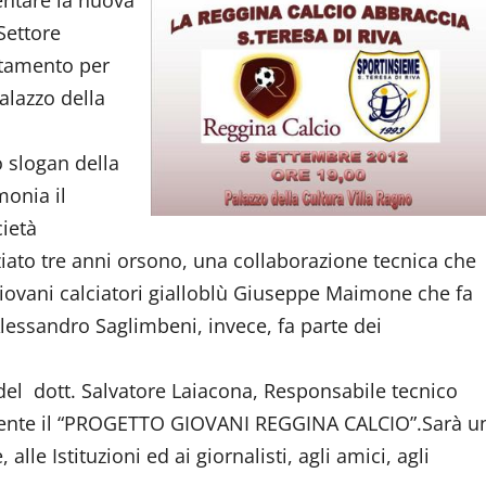
entare la nuova
Settore
ntamento per
alazzo della
o slogan della
monia il
cietà
iziato tre anni orsono, una collaborazione tecnica che
 giovani calciatori gialloblù Giuseppe Maimone che fa
lessandro Saglimbeni, invece, fa parte dei
el dott. Salvatore Laiacona, Responsabile tecnico
mente il “PROGETTO GIOVANI REGGINA CALCIO”.Sarà u
le Istituzioni ed ai giornalisti, agli amici, agli