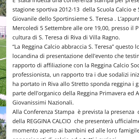
E’ stata indetta una conferenza stampa per pres
stagione sportiva 2012-13 della Scuola Calcio e 
Giovanile dello Sportinsieme S. Teresa . L’appu
Mercoledi 5 Settembre alle ore 19,00, presso il P
cultura di S. Teresa di Riva di Villa Ragno.
“La Reggina Calcio abbraccia S. Teresa” questo l
locandina di presentazione dell’evento che testi
rapporto di affiliazione con la Reggina Calcio So
professionista, un rapporto tra i due sodalizi in
ha portato in Riva allo Stretto sponda reggina i
parte dell’organico della Reggina Primavera ed A
Giovanissimi Nazionali.
Alla Conferenza Stampa è prevista la presenza d
della REGGINA CALCIO che presenterà ufficial
momento aperto ai bambini ed alle loro famigile, al