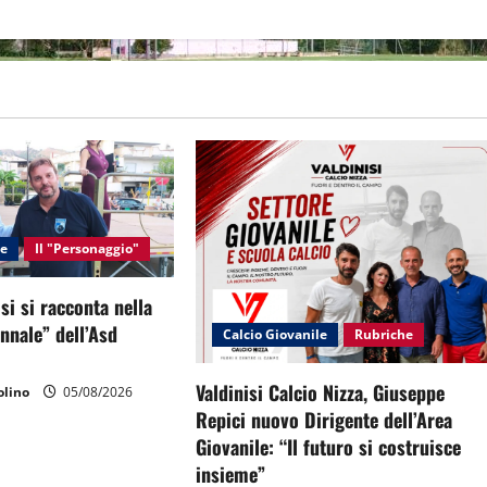
le
Il "Personaggio"
si si racconta nella
ennale” dell’Asd
Calcio Giovanile
Rubriche
Valdinisi Calcio Nizza, Giuseppe
lino
05/08/2026
Repici nuovo Dirigente dell’Area
Giovanile: “Il futuro si costruisce
insieme”