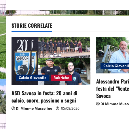
s
t
STORIE CORRELATE
n
a
v
i
Calcio Giovani
g
Calcio Giovanile
Rubriche
Alessandro Pari
a
festa del “Vent
ASD Savoca in festa: 20 anni di
Savoca
t
calcio, cuore, passione e sogni
Di Mimmo Musco
Di Mimmo Muscolino
05/08/2026
i
o