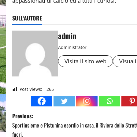
appassionati di calcio ed a tutti i curiosi.
SULL'AUTORE
admin
Administrator
Visita il sito web
Visuali
Post Views:
265
P
Previous:
Sportinsieme e Pistunina esordio in casa, il Riviera dello Stret
o
fuori.