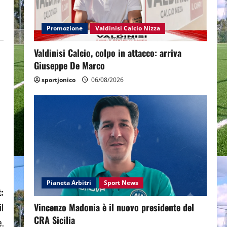
Promozione
Valdinisi Calcio Nizza
Valdinisi Calcio, colpo in attacco: arriva
Giuseppe De Marco
sportjonico
06/08/2026
Pianeta Arbitri
Sport News
:
il
Vincenzo Madonia è il nuovo presidente del
CRA Sicilia
.