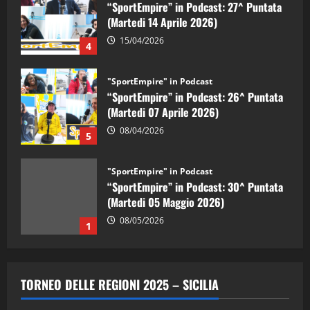
“SportEmpire” in Podcast: 27^ Puntata
(Martedi 14 Aprile 2026)
15/04/2026
4
"SportEmpire" in Podcast
“SportEmpire” in Podcast: 26^ Puntata
(Martedi 07 Aprile 2026)
08/04/2026
5
"SportEmpire" in Podcast
“SportEmpire” in Podcast: 30^ Puntata
(Martedi 05 Maggio 2026)
08/05/2026
1
"SportEmpire" in Podcast
Sport News
“SportEmpire” in Podcast: 29^ Puntata
TORNEO DELLE REGIONI 2025 – SICILIA
(Martedi 28 Aprile 2026)