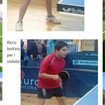
Ricco
bottino
per i
sodalizi