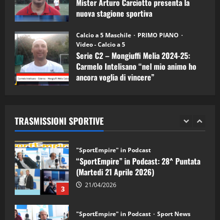
Mister Arturo Carciotto presenta la
nuova stagione sportiva
"SportEmpire" in Podcast
11/09/2024
“SportEmpire” in Podcast: 30^ Puntata
Calcio a 5 Maschile
PRIMO PIANO
(Martedi 05 Maggio 2026)
Video - Calcio a 5
Serie C2 – Mongiuffi Melia 2024-25:
08/05/2026
1
Carmelo Intelisano “nel mio animo ho
ancora voglia di vincere”
"SportEmpire" in Podcast
Sport News
05/09/2024
“SportEmpire” in Podcast: 29^ Puntata
(Martedi 28 Aprile 2026)
TRASMISSIONI SPORTIVE
28/04/2026
2
"SportEmpire" in Podcast
“SportEmpire” in Podcast: 28^ Puntata
(Martedi 21 Aprile 2026)
21/04/2026
3
"SportEmpire" in Podcast
Sport News