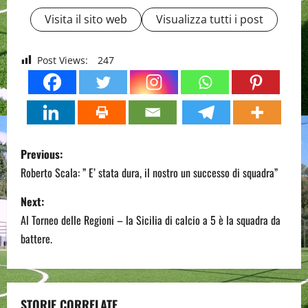
Visita il sito web
Visualizza tutti i post
Post Views:
247
P
Previous:
o
Roberto Scala: ” E’ stata dura, il nostro un successo di squadra”
s
Next:
Al Torneo delle Regioni – la Sicilia di calcio a 5 è la squadra da
t
battere.
n
a
STORIE CORRELATE