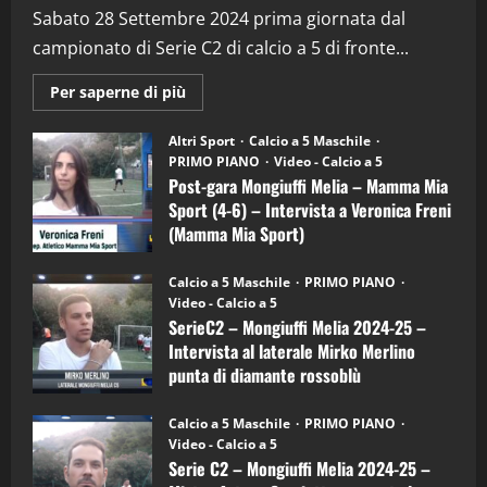
(Martedi 28 Aprile 2026)
Sabato 28 Settembre 2024 prima giornata dal
campionato di Serie C2 di calcio a 5 di fronte...
28/04/2026
2
Maggiori
Per saperne di più
informazioni
"SportEmpire" in Podcast
su
“SportEmpire” in Podcast: 28^ Puntata
Post-
Altri Sport
Calcio a 5 Maschile
gara
(Martedi 21 Aprile 2026)
PRIMO PIANO
Video - Calcio a 5
Mongiuffi
Melia
Post-gara Mongiuffi Melia – Mamma Mia
21/04/2026
–
3
Sport (4-6) – Intervista a Veronica Freni
Mamma
Mia
(Mamma Mia Sport)
Sport
"SportEmpire" in Podcast
Sport News
(4-
30/09/2024
6)
“SportEmpire” in Podcast: 27^ Puntata
Calcio a 5 Maschile
PRIMO PIANO
–
(Martedi 14 Aprile 2026)
Video - Calcio a 5
Intervista
a
SerieC2 – Mongiuffi Melia 2024-25 –
15/04/2026
mister
4
Intervista al laterale Mirko Merlino
Arturo
Carciotto
punta di diamante rossoblù
(Mongiuffi
Melia)
"SportEmpire" in Podcast
26/09/2024
“SportEmpire” in Podcast: 26^ Puntata
Calcio a 5 Maschile
PRIMO PIANO
(Martedi 07 Aprile 2026)
Video - Calcio a 5
Serie C2 – Mongiuffi Melia 2024-25 –
08/04/2026
5