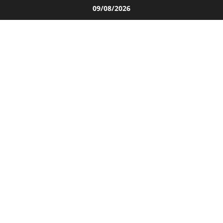
Salta
09/08/2026
al
contenuto