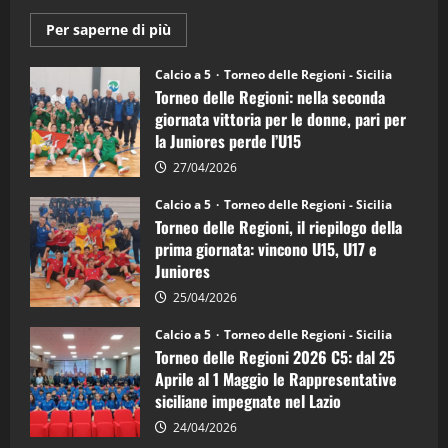
Maggiori
Per saperne di più
informazioni
su
Torneo
Calcio a 5
Torneo delle Regioni - Sicilia
delle
Torneo delle Regioni: nella seconda
Regioni
di
giornata vittoria per le donne, pari per
calcio
la Juniores perde l’U15
a
5:
la
27/04/2026
Sicilia
Juniores
Calcio a 5
Torneo delle Regioni - Sicilia
è
Torneo delle Regioni, il riepilogo della
vicecampione
d’Italia
prima giornata: vincono U15, U17 e
Juniores
25/04/2026
Calcio a 5
Torneo delle Regioni - Sicilia
Torneo delle Regioni 2026 C5: dal 25
Aprile al 1 Maggio le Rappresentative
siciliane impegnate nel Lazio
24/04/2026