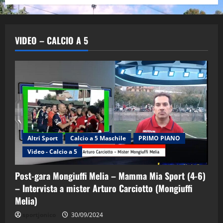
VIDEO – CALCIO A 5
Altri Sport
Calcio a 5 Maschile
PRIMO PIANO
Video - Calcio a 5
Post-gara Mongiuffi Melia – Mamma Mia Sport (4-6)
– Intervista a mister Arturo Carciotto (Mongiuffi
Melia)
"SportEmpire" in Podcast
Sport News
sportjonico
30/09/2024
“SportEmpire” in Podcast: 29^ Puntata