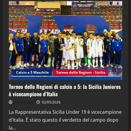
28/04/2026
2
"SportEmpire" in Podcast
“SportEmpire” in Podcast: 28^ Puntata
(Martedi 21 Aprile 2026)
21/04/2026
3
"SportEmpire" in Podcast
Sport News
“SportEmpire” in Podcast: 27^ Puntata
(Martedi 14 Aprile 2026)
Calcio a 5 Maschile
Torneo delle Regioni - Sicilia
15/04/2026
4
Torneo delle Regioni di calcio a 5: la Sicilia Juniores
è vicecampione d’Italia
"SportEmpire" in Podcast
“SportEmpire” in Podcast: 26^ Puntata
sportjonico
02/05/2026
(Martedi 07 Aprile 2026)
La Rappresentativa Sicilia Under 19 è vicecampione
08/04/2026
5
d'Italia. È stato questo il verdetto del campo dopo
la...