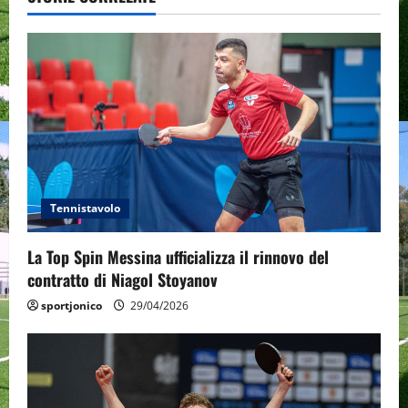
v
i
g
a
t
i
Tennistavolo
o
La Top Spin Messina ufficializza il rinnovo del
n
contratto di Niagol Stoyanov
sportjonico
29/04/2026