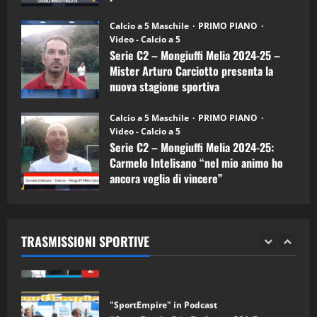
Melia)
"SportEmpire" in Podcast
26/09/2024
“SportEmpire” in Podcast: 26^ Puntata
Calcio a 5 Maschile
PRIMO PIANO
(Martedi 07 Aprile 2026)
Video - Calcio a 5
Serie C2 – Mongiuffi Melia 2024-25 –
08/04/2026
5
Mister Arturo Carciotto presenta la
nuova stagione sportiva
"SportEmpire" in Podcast
11/09/2024
“SportEmpire” in Podcast: 30^ Puntata
Calcio a 5 Maschile
PRIMO PIANO
(Martedi 05 Maggio 2026)
Video - Calcio a 5
Serie C2 – Mongiuffi Melia 2024-25:
08/05/2026
1
Carmelo Intelisano “nel mio animo ho
ancora voglia di vincere”
"SportEmpire" in Podcast
Sport News
05/09/2024
“SportEmpire” in Podcast: 29^ Puntata
(Martedi 28 Aprile 2026)
TRASMISSIONI SPORTIVE
28/04/2026
2
"SportEmpire" in Podcast
“SportEmpire” in Podcast: 28^ Puntata
(Martedi 21 Aprile 2026)