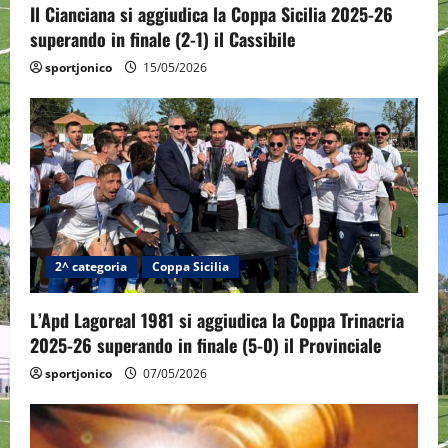
o
Il Cianciana si aggiudica la Coppa Sicilia 2025-26
n
superando in finale (2-1) il Cassibile
sportjonico
15/05/2026
2^ categoria
Coppa Sicilia
L’Apd Lagoreal 1981 si aggiudica la Coppa Trinacria
2025-26 superando in finale (5-0) il Provinciale
sportjonico
07/05/2026