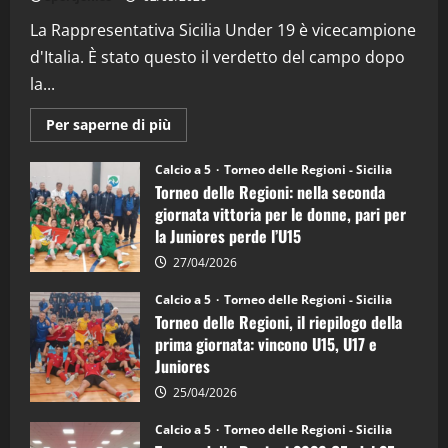
(Martedi 07 Aprile 2026)
La Rappresentativa Sicilia Under 19 è vicecampione
08/04/2026
5
d'Italia. È stato questo il verdetto del campo dopo
la...
Maggiori
Per saperne di più
informazioni
su
Torneo
Calcio a 5
Torneo delle Regioni - Sicilia
delle
Torneo delle Regioni: nella seconda
Regioni
di
giornata vittoria per le donne, pari per
calcio
la Juniores perde l’U15
a
5:
la
27/04/2026
Sicilia
Juniores
Calcio a 5
Torneo delle Regioni - Sicilia
è
Torneo delle Regioni, il riepilogo della
vicecampione
d’Italia
prima giornata: vincono U15, U17 e
Juniores
25/04/2026
Calcio a 5
Torneo delle Regioni - Sicilia