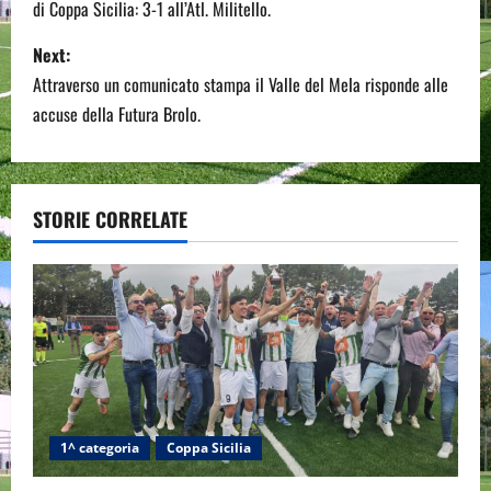
di Coppa Sicilia: 3-1 all’Atl. Militello.
s
Next:
t
Attraverso un comunicato stampa il Valle del Mela risponde alle
n
accuse della Futura Brolo.
a
v
STORIE CORRELATE
i
g
a
t
i
1^ categoria
Coppa Sicilia