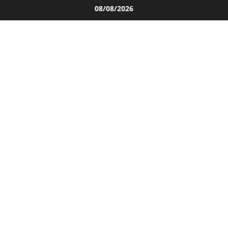
Salta
08/08/2026
al
contenuto