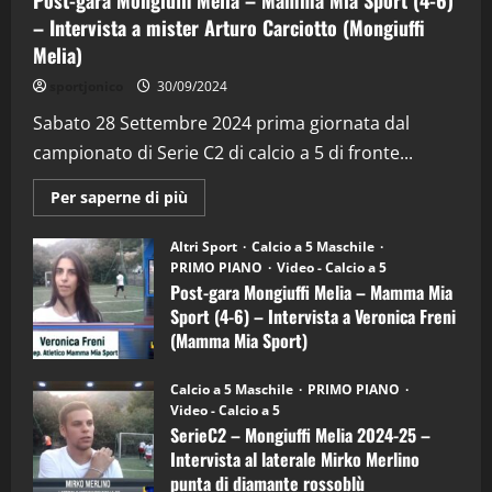
Post-gara Mongiuffi Melia – Mamma Mia Sport (4-6)
– Intervista a mister Arturo Carciotto (Mongiuffi
Melia)
"SportEmpire" in Podcast
Sport News
sportjonico
30/09/2024
“SportEmpire” in Podcast: 29^ Puntata
(Martedi 28 Aprile 2026)
Sabato 28 Settembre 2024 prima giornata dal
campionato di Serie C2 di calcio a 5 di fronte...
28/04/2026
2
Maggiori
Per saperne di più
informazioni
"SportEmpire" in Podcast
su
“SportEmpire” in Podcast: 28^ Puntata
Post-
Altri Sport
Calcio a 5 Maschile
gara
(Martedi 21 Aprile 2026)
PRIMO PIANO
Video - Calcio a 5
Mongiuffi
Melia
Post-gara Mongiuffi Melia – Mamma Mia
21/04/2026
–
3
Sport (4-6) – Intervista a Veronica Freni
Mamma
Mia
(Mamma Mia Sport)
Sport
"SportEmpire" in Podcast
Sport News
(4-
30/09/2024
6)
“SportEmpire” in Podcast: 27^ Puntata
Calcio a 5 Maschile
PRIMO PIANO
–
(Martedi 14 Aprile 2026)
Video - Calcio a 5
Intervista
a
SerieC2 – Mongiuffi Melia 2024-25 –
15/04/2026
mister
4
Intervista al laterale Mirko Merlino
Arturo
Carciotto
punta di diamante rossoblù
(Mongiuffi