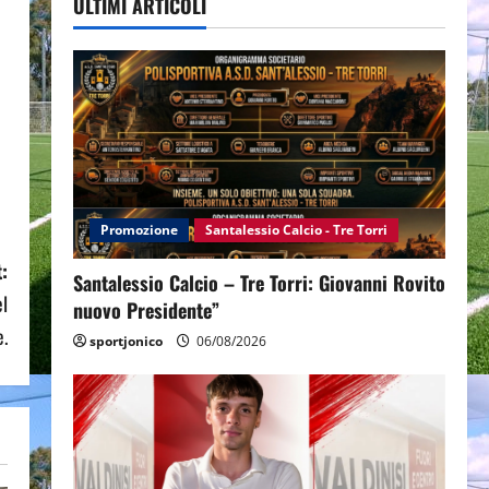
ULTIMI ARTICOLI
Promozione
Santalessio Calcio - Tre Torri
:
Santalessio Calcio – Tre Torri: Giovanni Rovito
el
nuovo Presidente”
e.
sportjonico
06/08/2026