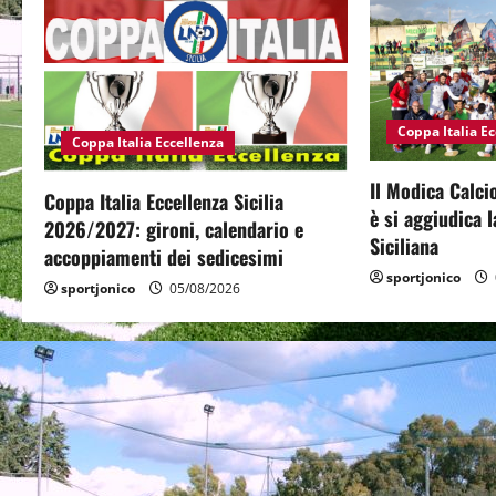
a
v
i
Coppa Italia E
g
Coppa Italia Eccellenza
Il Modica Calci
a
Coppa Italia Eccellenza Sicilia
è si aggiudica 
2026/2027: gironi, calendario e
t
Siciliana
accoppiamenti dei sedicesimi
sportjonico
i
sportjonico
05/08/2026
o
n