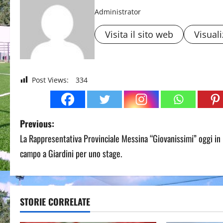
Administrator
Visita il sito web
Visuali
Post Views:
334
P
Previous:
La Rappresentativa Provinciale Messina “Giovanissimi” oggi in
o
campo a Giardini per uno stage.
s
t
STORIE CORRELATE
n