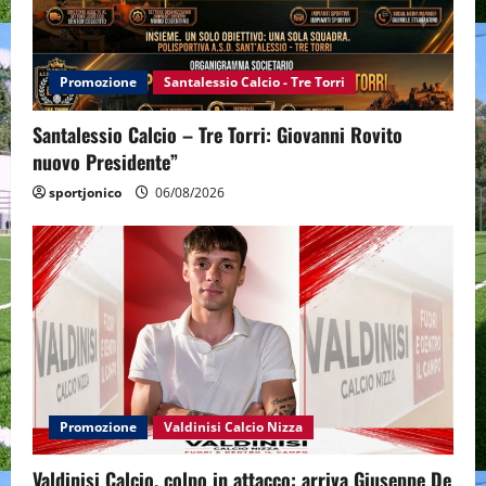
Promozione
Santalessio Calcio - Tre Torri
Santalessio Calcio – Tre Torri: Giovanni Rovito
nuovo Presidente”
sportjonico
06/08/2026
Promozione
Valdinisi Calcio Nizza
Valdinisi Calcio, colpo in attacco: arriva Giuseppe De