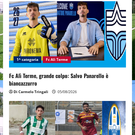
i
g
a
t
i
1^ categoria
Fc Alì Terme
o
n
Fc Alì Terme, grande colpo: Salvo Panarello è
biancazzurro
Di Carmelo Tringali
05/08/2026