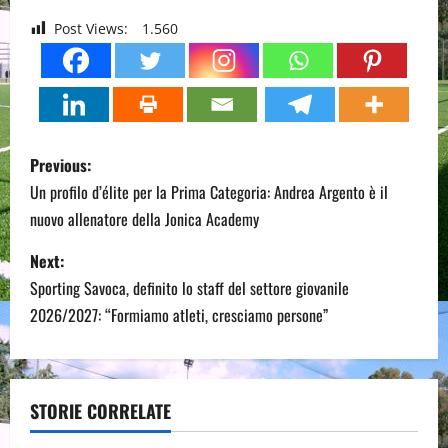
Post Views:
1.560
P
Previous:
o
Un profilo d’élite per la Prima Categoria: Andrea Argento è il
nuovo allenatore della Jonica Academy
s
Next:
t
Sporting Savoca, definito lo staff del settore giovanile
n
2026/2027: “Formiamo atleti, cresciamo persone”
a
v
STORIE CORRELATE