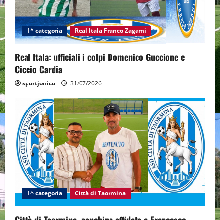
1^ categoria
Real Itala Franco Zagami
Real Itala: ufficiali i colpi Domenico Guccione e
Ciccio Cardia
sportjonico
31/07/2026
1^ categoria
Città di Taormina
Città di Taormina, panchina affidata a Francesco