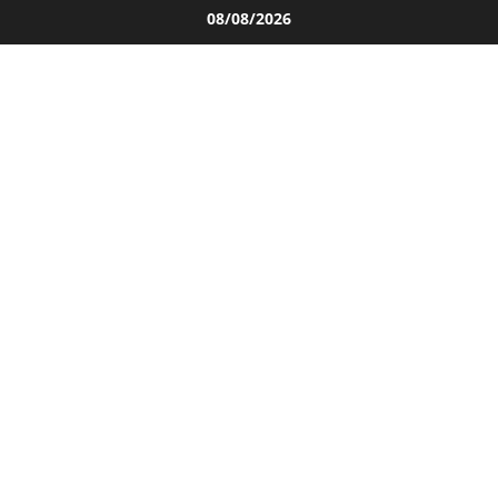
Salta
08/08/2026
al
contenuto