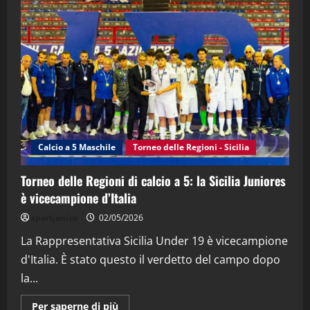
"SportEmpire" in Podcast
“SportEmpire” in Podcast: 28^ Puntata
(Martedi 21 Aprile 2026)
21/04/2026
3
"SportEmpire" in Podcast
Sport News
“SportEmpire” in Podcast: 27^ Puntata
(Martedi 14 Aprile 2026)
Calcio a 5 Maschile
Torneo delle Regioni - Sicilia
15/04/2026
4
Torneo delle Regioni di calcio a 5: la Sicilia Juniores
è vicecampione d’Italia
"SportEmpire" in Podcast
“SportEmpire” in Podcast: 26^ Puntata
sportjonico
02/05/2026
(Martedi 07 Aprile 2026)
La Rappresentativa Sicilia Under 19 è vicecampione
08/04/2026
5
d'Italia. È stato questo il verdetto del campo dopo
la...
Maggiori
Per saperne di più