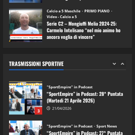
"SportEmpire" in Podcast
11/09/2024
“SportEmpire” in Podcast: 30^ Puntata
Calcio a 5 Maschile
PRIMO PIANO
(Martedi 05 Maggio 2026)
Video - Calcio a 5
Serie C2 – Mongiuffi Melia 2024-25:
08/05/2026
1
Carmelo Intelisano “nel mio animo ho
ancora voglia di vincere”
"SportEmpire" in Podcast
Sport News
05/09/2024
“SportEmpire” in Podcast: 29^ Puntata
(Martedi 28 Aprile 2026)
TRASMISSIONI SPORTIVE
28/04/2026
2
"SportEmpire" in Podcast
“SportEmpire” in Podcast: 28^ Puntata
(Martedi 21 Aprile 2026)
21/04/2026
3
"SportEmpire" in Podcast
Sport News
“SportEmpire” in Podcast: 27^ Puntata
(Martedi 14 Aprile 2026)