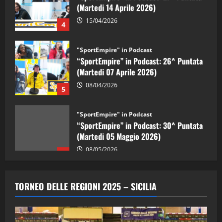
15/04/2026
4
"SportEmpire" in Podcast
“SportEmpire” in Podcast: 26^ Puntata
(Martedi 07 Aprile 2026)
08/04/2026
5
"SportEmpire" in Podcast
“SportEmpire” in Podcast: 30^ Puntata
(Martedi 05 Maggio 2026)
08/05/2026
1
"SportEmpire" in Podcast
Sport News
“SportEmpire” in Podcast: 29^ Puntata
TORNEO DELLE REGIONI 2025 – SICILIA
(Martedi 28 Aprile 2026)
28/04/2026
2