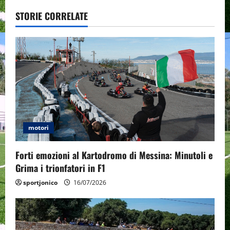
v
STORIE CORRELATE
i
g
a
t
i
motori
o
Forti emozioni al Kartodromo di Messina: Minutoli e
n
Grima i trionfatori in F1
sportjonico
16/07/2026