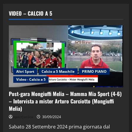
VIDEO – CALCIO A 5
Altri Sport
Calcio a 5 Maschile
PRIMO PIANO
Video - Calcio a 5
Post-gara Mongiuffi Melia – Mamma Mia Sport (4-6)
– Intervista a mister Arturo Carciotto (Mongiuffi
Melia)
"SportEmpire" in Podcast
Sport News
sportjonico
30/09/2024
“SportEmpire” in Podcast: 29^ Puntata
(Martedi 28 Aprile 2026)
Sabato 28 Settembre 2024 prima giornata dal