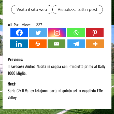
Visita il sito web
Visualizza tutti i post
Post Views:
227
P
Previous:
o
Il savocese Andrea Nucita in coppia con Princiotto primo al Rally
1000 Miglia.
s
Next:
t
Serie CF: Il Volley Letojanni porta al quinto set la capolista Effe
n
Volley.
a