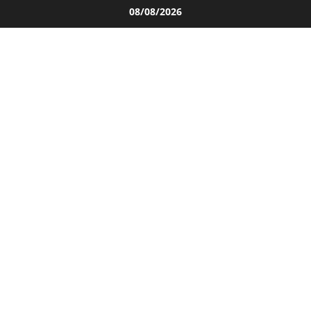
Salta
08/08/2026
al
contenuto