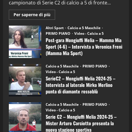
campionato di Serie C2 di calcio a 5 di fronte...
28/04/2026
2
Maggiori
Per saperne di più
informazioni
"SportEmpire" in Podcast
su
“SportEmpire” in Podcast: 28^ Puntata
Post-
Altri Sport
Calcio a 5 Maschile
gara
(Martedi 21 Aprile 2026)
PRIMO PIANO
Video - Calcio a 5
Mongiuffi
Melia
Post-gara Mongiuffi Melia – Mamma Mia
21/04/2026
–
3
Sport (4-6) – Intervista a Veronica Freni
Mamma
Mia
(Mamma Mia Sport)
Sport
"SportEmpire" in Podcast
Sport News
(4-
30/09/2024
6)
“SportEmpire” in Podcast: 27^ Puntata
Calcio a 5 Maschile
PRIMO PIANO
–
(Martedi 14 Aprile 2026)
Video - Calcio a 5
Intervista
a
SerieC2 – Mongiuffi Melia 2024-25 –
15/04/2026
mister
4
Intervista al laterale Mirko Merlino
Arturo
Carciotto
punta di diamante rossoblù
(Mongiuffi
Melia)
"SportEmpire" in Podcast
26/09/2024
“SportEmpire” in Podcast: 26^ Puntata
Calcio a 5 Maschile
PRIMO PIANO
(Martedi 07 Aprile 2026)
Video - Calcio a 5
Serie C2 – Mongiuffi Melia 2024-25 –
08/04/2026
5
Mister Arturo Carciotto presenta la
nuova stagione sportiva