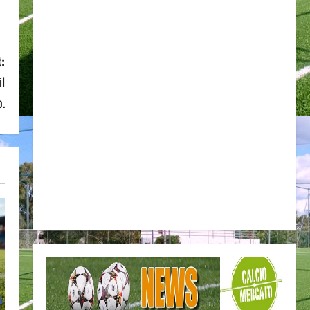
:
il
o.