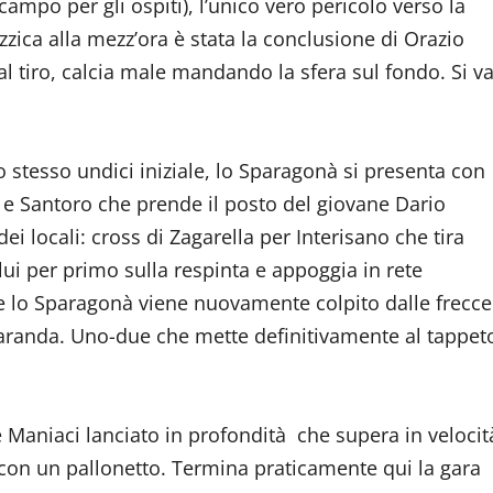
campo per gli ospiti), l’unico vero pericolo verso la
zzica alla mezz’ora è stata la conclusione di Orazio
 al tiro, calcia male mandando la sfera sul fondo. Si v
o stesso undici iniziale, lo Sparagonà si presenta con
 e Santoro che prende il posto del giovane Dario
ei locali: cross di Zagarella per Interisano che tira
 lui per primo sulla respinta e appoggia in rete
e lo Sparagonà viene nuovamente colpito dalle frecce
i Faranda. Uno-due che mette definitivamente al tappet
 è Maniaci lanciato in profondità che supera in velocit
ca con un pallonetto. Termina praticamente qui la gara