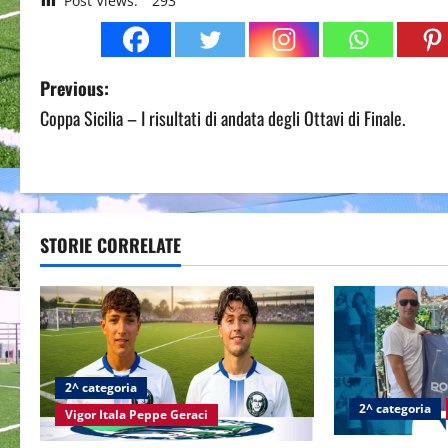
Post Views:
293
P
Previous:
Coppa Sicilia – I risultati di andata degli Ottavi di Finale.
o
s
t
STORIE CORRELATE
n
a
v
i
2^ categoria
2^ categoria
g
Vigor Itala Peppe Geraci