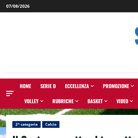
Salta
07/08/2026
al
contenuto
HOME
SERIE D
ECCELLENZA
PROMOZIONE
VOLLEY
RUBRICHE
BASKET
VIDEO
2^ categoria
Calcio