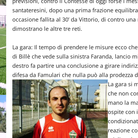
previsioni, contro il Contesse di oggi forse i me
santateresini, dopo una prima frazione equilibra
occasione fallita al 30’ da Vittorio, di contro un
dimostrano le altre tre reti.
La gara: Il tempo di prendere le misure ecco che i
di Billè che vede sulla sinistra Faranda, lancio mi
destro fa partire una conclusione a girare indir
difesa da Famulari che nulla può alla prodezza de
La gara si m
che non com
mano la man
ospite con i
condizionat
reazione co