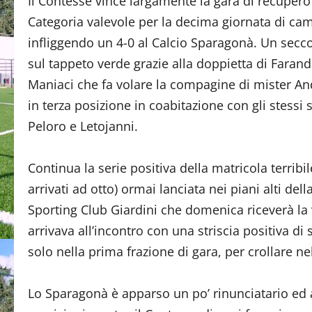
Il Contesse vince largamente la gara di recuper
Categoria valevole per la decima giornata di ca
infliggendo un 4-0 al Calcio Sparagonà. Un sec
sul tappeto verde grazie alla doppietta di Farand
Maniaci che fa volare la compagine di mister A
in terza posizione in coabitazione con gli stessi 
Peloro e Letojanni.
Continua la serie positiva della matricola terribi
arrivati ad otto) ormai lanciata nei piani alti del
Sporting Club Giardini che domenica riceverà la v
arrivava all’incontro con una striscia positiva di 
solo nella prima frazione di gara, per crollare nel
Lo Sparagonà è apparso un po’ rinunciatario ed ap