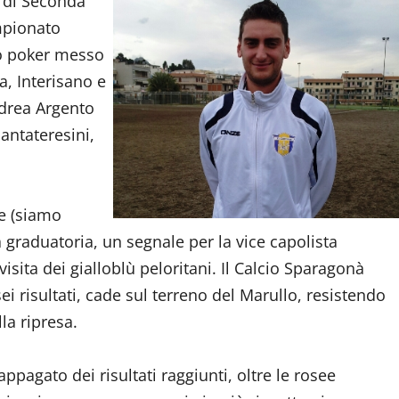
o di Seconda
mpionato
co poker messo
a, Interisano e
ndrea Argento
santateresini,
le (siamo
la graduatoria, un segnale per la vice capolista
isita dei gialloblù peloritani. Il Calcio Sparagonà
sei risultati, cade sul terreno del Marullo, resistendo
la ripresa.
pagato dei risultati raggiunti, oltre le rosee