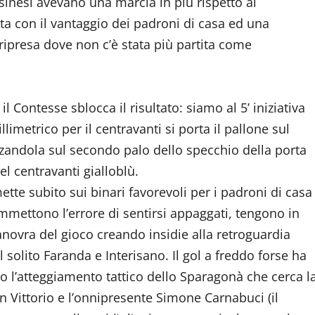
ssinesi avevano una marcia in più rispetto ai
ta con il vantaggio dei padroni di casa ed una
a ripresa dove non c’è stata più partita come
l Contesse sblocca il risultato: siamo al 5’ iniziativa
llimetrico per il centravanti si porta il pallone sul
izzandola sul secondo palo dello specchio della porta
l centravanti gialloblù.
ette subito sui binari favorevoli per i padroni di casa
mettono l’errore di sentirsi appaggati, tengono in
ovra del gioco creando insidie alla retroguardia
l solito Faranda e Interisano. Il gol a freddo forse ha
o l’atteggiamento tattico dello Sparagonà che cerca l
n Vittorio e l’onnipresente Simone Carnabuci (il