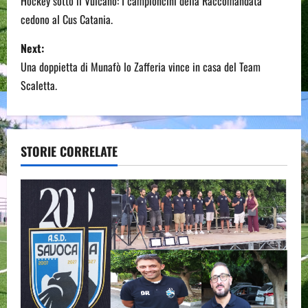
o
Hockey sotto il Vulcano: I campioncini della Raccomandata
cedono al Cus Catania.
s
Next:
t
Una doppietta di Munafò lo Zafferia vince in casa del Team
n
Scaletta.
a
v
STORIE CORRELATE
i
g
a
t
i