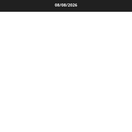
Salta
08/08/2026
al
contenuto