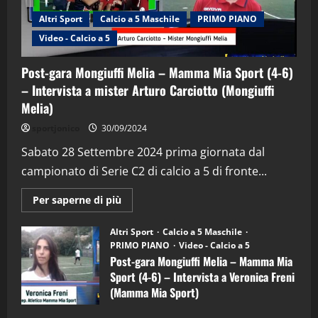
Altri Sport
Calcio a 5 Maschile
PRIMO PIANO
Video - Calcio a 5
Post-gara Mongiuffi Melia – Mamma Mia Sport (4-6)
– Intervista a mister Arturo Carciotto (Mongiuffi
Melia)
"SportEmpire" in Podcast
Sport News
sportjonico
30/09/2024
“SportEmpire” in Podcast: 29^ Puntata
(Martedi 28 Aprile 2026)
Sabato 28 Settembre 2024 prima giornata dal
campionato di Serie C2 di calcio a 5 di fronte...
28/04/2026
2
Maggiori
Per saperne di più
informazioni
"SportEmpire" in Podcast
su
“SportEmpire” in Podcast: 28^ Puntata
Post-
Altri Sport
Calcio a 5 Maschile
gara
(Martedi 21 Aprile 2026)
PRIMO PIANO
Video - Calcio a 5
Mongiuffi
Melia
Post-gara Mongiuffi Melia – Mamma Mia
21/04/2026
–
3
Sport (4-6) – Intervista a Veronica Freni
Mamma
Mia
(Mamma Mia Sport)
Sport
"SportEmpire" in Podcast
Sport News
(4-
30/09/2024