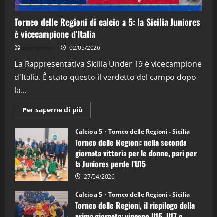
15/04/2026
4
Torneo delle Regioni di calcio a 5: la Sicilia Juniores
è vicecampione d’Italia
"SportEmpire" in Podcast
“SportEmpire” in Podcast: 26^ Puntata
sportjonico
02/05/2026
(Martedi 07 Aprile 2026)
La Rappresentativa Sicilia Under 19 è vicecampione
08/04/2026
5
d'Italia. È stato questo il verdetto del campo dopo
la...
Maggiori
Per saperne di più
informazioni
su
Torneo
Calcio a 5
Torneo delle Regioni - Sicilia
delle
Torneo delle Regioni: nella seconda
Regioni
di
giornata vittoria per le donne, pari per
calcio
la Juniores perde l’U15
a
5:
la
27/04/2026
Sicilia
Juniores
Calcio a 5
Torneo delle Regioni - Sicilia
è
Torneo delle Regioni, il riepilogo della
vicecampione
d’Italia
prima giornata: vincono U15, U17 e