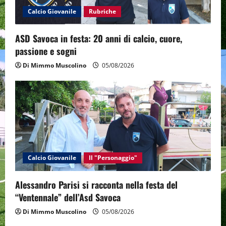
o
Calcio Giovanile
Rubriche
n
ASD Savoca in festa: 20 anni di calcio, cuore,
passione e sogni
Di Mimmo Muscolino
05/08/2026
Calcio Giovanile
Il "Personaggio"
Alessandro Parisi si racconta nella festa del
“Ventennale” dell’Asd Savoca
Di Mimmo Muscolino
05/08/2026