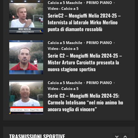
6)
“SportEmpire” in Podcast: 27^ Puntata
Calcio a 5 Maschile
PRIMO PIANO
–
(Martedi 14 Aprile 2026)
Video - Calcio a 5
Intervista
a
SerieC2 – Mongiuffi Melia 2024-25 –
15/04/2026
mister
4
Intervista al laterale Mirko Merlino
Arturo
Carciotto
punta di diamante rossoblù
(Mongiuffi
Melia)
"SportEmpire" in Podcast
26/09/2024
“SportEmpire” in Podcast: 26^ Puntata
Calcio a 5 Maschile
PRIMO PIANO
(Martedi 07 Aprile 2026)
Video - Calcio a 5
Serie C2 – Mongiuffi Melia 2024-25 –
08/04/2026
5
Mister Arturo Carciotto presenta la
nuova stagione sportiva
"SportEmpire" in Podcast
11/09/2024
“SportEmpire” in Podcast: 30^ Puntata
Calcio a 5 Maschile
PRIMO PIANO
(Martedi 05 Maggio 2026)
Video - Calcio a 5
Serie C2 – Mongiuffi Melia 2024-25:
08/05/2026
1
Carmelo Intelisano “nel mio animo ho
ancora voglia di vincere”
"SportEmpire" in Podcast
Sport News
05/09/2024
“SportEmpire” in Podcast: 29^ Puntata
(Martedi 28 Aprile 2026)
TRASMISSIONI SPORTIVE
28/04/2026