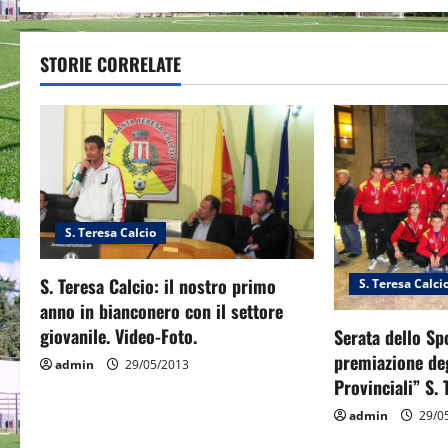
t
STORIE CORRELATE
n
a
v
i
S. Teresa Calcio
g
a
S. Teresa Calcio: il nostro primo
S. Teresa Calci
anno in bianconero con il settore
t
giovanile. Video-Foto.
Serata dello Sp
premiazione deg
i
admin
29/05/2013
Provinciali” S. 
o
admin
29/0