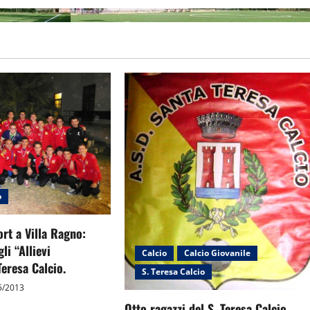
o
ort a Villa Ragno:
li “Allievi
Calcio
Calcio Giovanile
Teresa Calcio.
S. Teresa Calcio
5/2013
Otto ragazzi del S. Teresa Calcio,