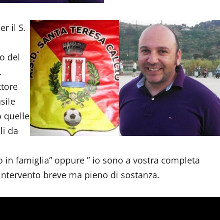
r il S.
o del
.
ttore
sile
o quelle
li da
no in famiglia” oppure ” io sono a vostra completa
 intervento breve ma pieno di sostanza.