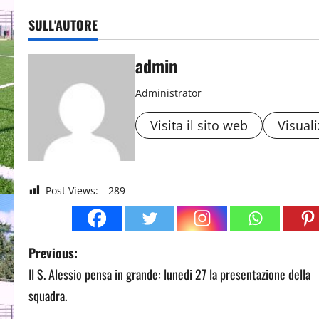
SULL'AUTORE
admin
Administrator
Visita il sito web
Visuali
Post Views:
289
P
Previous:
Il S. Alessio pensa in grande: lunedi 27 la presentazione della
o
squadra.
s