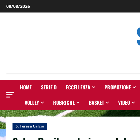
Salta
08/08/2026
al
contenuto
HOME
SERIE D
ECCELLENZA
PROMOZIONE
VOLLEY
RUBRICHE
BASKET
VIDEO
S. Teresa Calcio