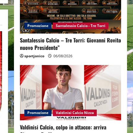
Promozione
Santalessio Calcio - Tre Torri
Santalessio Calcio – Tre Torri: Giovanni Rovito
nuovo Presidente”
sportjonico
06/08/2026
Promozione
Valdinisi Calcio Nizza
Valdinisi Calcio, colpo in attacco: arriva