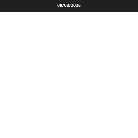
Salta
08/08/2026
al
contenuto