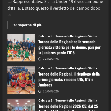
La Rappresentativa Sicilia Under 19 è vicecampione
08/04/2026
5
d'Italia. È stato questo il verdetto del campo dopo
la...
Maggiori
Per saperne di più
informazioni
su
Torneo
Calcio a 5
Torneo delle Regioni - Sicilia
delle
Torneo delle Regioni: nella seconda
Regioni
di
giornata vittoria per le donne, pari per
calcio
la Juniores perde l’U15
a
5:
la
27/04/2026
Sicilia
Juniores
Calcio a 5
Torneo delle Regioni - Sicilia
è
Torneo delle Regioni, il riepilogo della
vicecampione
d’Italia
prima giornata: vincono U15, U17 e
Juniores
25/04/2026
Calcio a 5
Torneo delle Regioni - Sicilia
Torneo delle Regioni 2026 C5: dal 25