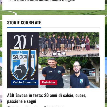
t
n
a
STORIE CORRELATE
v
i
g
a
t
i
Calcio Giovanile
Rubriche
o
ASD Savoca in festa: 20 anni di calcio, cuore,
passione e sogni
n