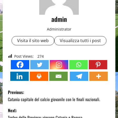
admin
Administrator
Visita il sito web
Visualizza tutti i post
Post Views:
274
P
Previous:
o
Catania capitale del calcio giovanile con le finali nazionali.
s
Next:
Trofeo delle Province: vincono Catania e Ragusa