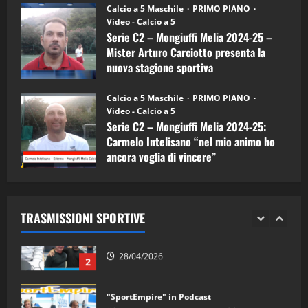
“SportEmpire” in Podcast: 26^ Puntata
Calcio a 5 Maschile
PRIMO PIANO
(Martedi 07 Aprile 2026)
Video - Calcio a 5
Serie C2 – Mongiuffi Melia 2024-25 –
08/04/2026
5
Mister Arturo Carciotto presenta la
nuova stagione sportiva
"SportEmpire" in Podcast
11/09/2024
“SportEmpire” in Podcast: 30^ Puntata
Calcio a 5 Maschile
PRIMO PIANO
(Martedi 05 Maggio 2026)
Video - Calcio a 5
Serie C2 – Mongiuffi Melia 2024-25:
08/05/2026
1
Carmelo Intelisano “nel mio animo ho
ancora voglia di vincere”
"SportEmpire" in Podcast
Sport News
05/09/2024
“SportEmpire” in Podcast: 29^ Puntata
(Martedi 28 Aprile 2026)
TRASMISSIONI SPORTIVE
28/04/2026
2
"SportEmpire" in Podcast
“SportEmpire” in Podcast: 28^ Puntata
(Martedi 21 Aprile 2026)
21/04/2026