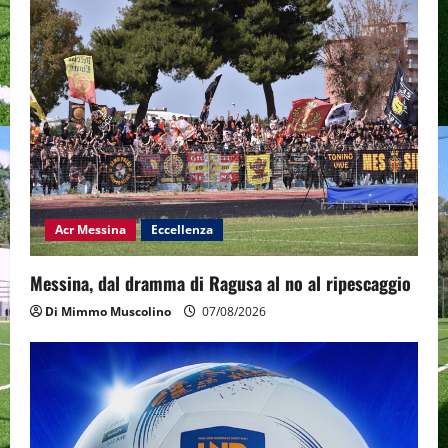
Acr Messina
Eccellenza
Messina, dal dramma di Ragusa al no al ripescaggio
Di Mimmo Muscolino
07/08/2026