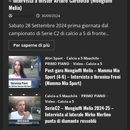
– Intervista a mister Arturo Carciotto (Mongiuffi
Melia)
"SportEmpire" in Podcast
Sport News
sportjonico
30/09/2024
“SportEmpire” in Podcast: 29^ Puntata
(Martedi 28 Aprile 2026)
Sabato 28 Settembre 2024 prima giornata dal
campionato di Serie C2 di calcio a 5 di fronte...
28/04/2026
2
Maggiori
Per saperne di più
informazioni
"SportEmpire" in Podcast
su
“SportEmpire” in Podcast: 28^ Puntata
Post-
Altri Sport
Calcio a 5 Maschile
gara
(Martedi 21 Aprile 2026)
PRIMO PIANO
Video - Calcio a 5
Mongiuffi
Melia
Post-gara Mongiuffi Melia – Mamma Mia
21/04/2026
–
3
Sport (4-6) – Intervista a Veronica Freni
Mamma
Mia
(Mamma Mia Sport)
Sport
"SportEmpire" in Podcast
Sport News
(4-
30/09/2024
6)
“SportEmpire” in Podcast: 27^ Puntata
Calcio a 5 Maschile
PRIMO PIANO
–
(Martedi 14 Aprile 2026)
Video - Calcio a 5
Intervista
a
SerieC2 – Mongiuffi Melia 2024-25 –
15/04/2026
mister
4
Intervista al laterale Mirko Merlino
Arturo
Carciotto
punta di diamante rossoblù
(Mongiuffi
Melia)
"SportEmpire" in Podcast
26/09/2024