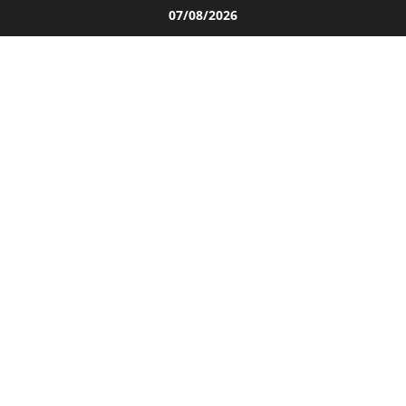
Salta
07/08/2026
al
contenuto