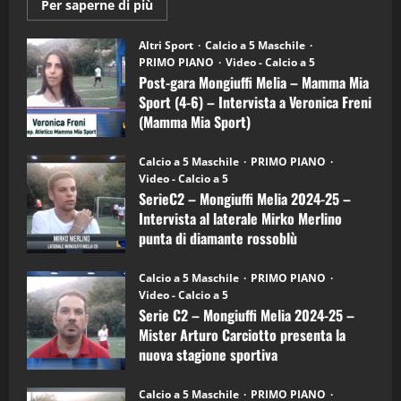
Maggiori
Per saperne di più
informazioni
"SportEmpire" in Podcast
su
“SportEmpire” in Podcast: 28^ Puntata
Post-
Altri Sport
Calcio a 5 Maschile
gara
(Martedi 21 Aprile 2026)
PRIMO PIANO
Video - Calcio a 5
Mongiuffi
Melia
Post-gara Mongiuffi Melia – Mamma Mia
21/04/2026
–
3
Sport (4-6) – Intervista a Veronica Freni
Mamma
Mia
(Mamma Mia Sport)
Sport
"SportEmpire" in Podcast
Sport News
(4-
30/09/2024
6)
“SportEmpire” in Podcast: 27^ Puntata
Calcio a 5 Maschile
PRIMO PIANO
–
(Martedi 14 Aprile 2026)
Video - Calcio a 5
Intervista
a
SerieC2 – Mongiuffi Melia 2024-25 –
15/04/2026
mister
4
Intervista al laterale Mirko Merlino
Arturo
Carciotto
punta di diamante rossoblù
(Mongiuffi
Melia)
"SportEmpire" in Podcast
26/09/2024
“SportEmpire” in Podcast: 26^ Puntata
Calcio a 5 Maschile
PRIMO PIANO
(Martedi 07 Aprile 2026)
Video - Calcio a 5
Serie C2 – Mongiuffi Melia 2024-25 –
08/04/2026
5
Mister Arturo Carciotto presenta la
nuova stagione sportiva
"SportEmpire" in Podcast
11/09/2024
“SportEmpire” in Podcast: 30^ Puntata
Calcio a 5 Maschile
PRIMO PIANO