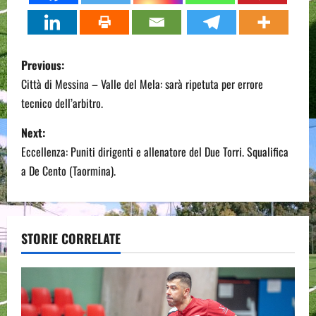
P
Previous:
o
Città di Messina – Valle del Mela: sarà ripetuta per errore
tecnico dell’arbitro.
s
Next:
t
Eccellenza: Puniti dirigenti e allenatore del Due Torri. Squalifica
n
a De Cento (Taormina).
a
v
STORIE CORRELATE
i
g