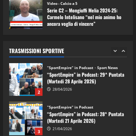
(Martedi 05 Maggio 2026)
Video - Calcio a 5
Serie C2 – Mongiuffi Melia 2024-25:
08/05/2026
1
Carmelo Intelisano “nel mio animo ho
ancora voglia di vincere”
"SportEmpire" in Podcast
Sport News
05/09/2024
“SportEmpire” in Podcast: 29^ Puntata
(Martedi 28 Aprile 2026)
TRASMISSIONI SPORTIVE
28/04/2026
2
"SportEmpire" in Podcast
“SportEmpire” in Podcast: 28^ Puntata
(Martedi 21 Aprile 2026)
21/04/2026
3
"SportEmpire" in Podcast
Sport News
“SportEmpire” in Podcast: 27^ Puntata
(Martedi 14 Aprile 2026)
15/04/2026
4