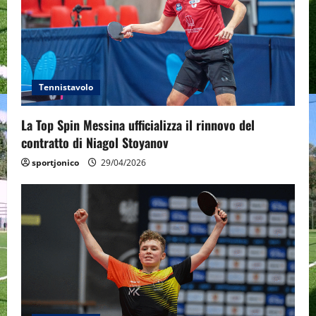
a
t
i
Tennistavolo
o
n
La Top Spin Messina ufficializza il rinnovo del
contratto di Niagol Stoyanov
sportjonico
29/04/2026