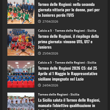
delle
Torneo delle Regioni: nella seconda
Regioni
di
giornata vittoria per le donne, pari per
calcio
la Juniores perde l’U15
a
5:
la
27/04/2026
Sicilia
Juniores
Calcio a 5
Torneo delle Regioni - Sicilia
è
Torneo delle Regioni, il riepilogo della
vicecampione
d’Italia
prima giornata: vincono U15, U17 e
Juniores
25/04/2026
Calcio a 5
Torneo delle Regioni - Sicilia
Torneo delle Regioni 2026 C5: dal 25
Aprile al 1 Maggio le Rappresentative
siciliane impegnate nel Lazio
24/04/2026
Torneo delle Regioni - Sicilia
La Sicilia saluta il Torneo delle Regioni,
mancato l’obiettivo qualificazione in