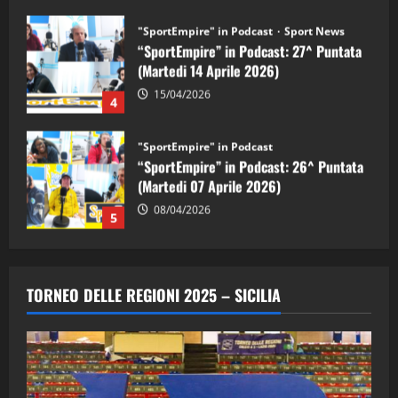
"SportEmpire" in Podcast
“SportEmpire” in Podcast: 26^ Puntata
(Martedi 07 Aprile 2026)
08/04/2026
5
"SportEmpire" in Podcast
“SportEmpire” in Podcast: 30^ Puntata
(Martedi 05 Maggio 2026)
08/05/2026
1
"SportEmpire" in Podcast
Sport News
“SportEmpire” in Podcast: 29^ Puntata
TORNEO DELLE REGIONI 2025 – SICILIA
(Martedi 28 Aprile 2026)
28/04/2026
2
"SportEmpire" in Podcast