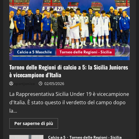
“SportEmpire” in Podcast: 28^ Puntata
(Martedi 21 Aprile 2026)
21/04/2026
3
"SportEmpire" in Podcast
Sport News
“SportEmpire” in Podcast: 27^ Puntata
(Martedi 14 Aprile 2026)
Calcio a 5 Maschile
Torneo delle Regioni - Sicilia
15/04/2026
4
Torneo delle Regioni di calcio a 5: la Sicilia Juniores
è vicecampione d’Italia
"SportEmpire" in Podcast
“SportEmpire” in Podcast: 26^ Puntata
sportjonico
02/05/2026
(Martedi 07 Aprile 2026)
La Rappresentativa Sicilia Under 19 è vicecampione
08/04/2026
5
d'Italia. È stato questo il verdetto del campo dopo
la...
Maggiori
Per saperne di più
informazioni
su
Torneo
Calcio a 5
Torneo delle Regioni - Sicilia