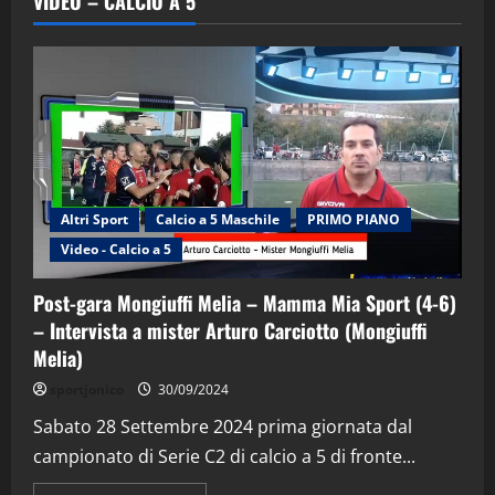
VIDEO – CALCIO A 5
Altri Sport
Calcio a 5 Maschile
PRIMO PIANO
Video - Calcio a 5
Post-gara Mongiuffi Melia – Mamma Mia Sport (4-6)
– Intervista a mister Arturo Carciotto (Mongiuffi
Melia)
"SportEmpire" in Podcast
Sport News
sportjonico
30/09/2024
“SportEmpire” in Podcast: 29^ Puntata
(Martedi 28 Aprile 2026)
Sabato 28 Settembre 2024 prima giornata dal
campionato di Serie C2 di calcio a 5 di fronte...
28/04/2026
2