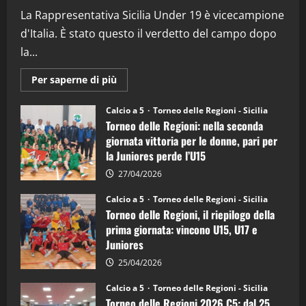
(Martedi 07 Aprile 2026)
La Rappresentativa Sicilia Under 19 è vicecampione
08/04/2026
5
d'Italia. È stato questo il verdetto del campo dopo
la...
Maggiori
Per saperne di più
informazioni
su
Torneo
Calcio a 5
Torneo delle Regioni - Sicilia
delle
Torneo delle Regioni: nella seconda
Regioni
di
giornata vittoria per le donne, pari per
calcio
la Juniores perde l’U15
a
5:
la
27/04/2026
Sicilia
Juniores
Calcio a 5
Torneo delle Regioni - Sicilia
è
Torneo delle Regioni, il riepilogo della
vicecampione
d’Italia
prima giornata: vincono U15, U17 e
Juniores
25/04/2026
Calcio a 5
Torneo delle Regioni - Sicilia
Torneo delle Regioni 2026 C5: dal 25