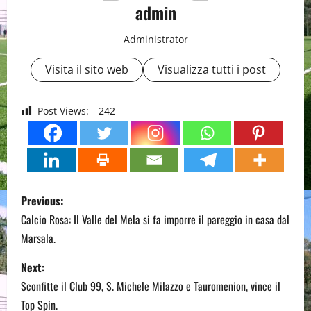
admin
Administrator
Visita il sito web
Visualizza tutti i post
Post Views:
242
P
Previous:
o
Calcio Rosa: Il Valle del Mela si fa imporre il pareggio in casa dal
Marsala.
s
Next:
t
Sconfitte il Club 99, S. Michele Milazzo e Tauromenion, vince il
Top Spin.