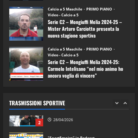
Melia)
"SportEmpire" in Podcast
26/09/2024
“SportEmpire” in Podcast: 26^ Puntata
Calcio a 5 Maschile
PRIMO PIANO
(Martedi 07 Aprile 2026)
Video - Calcio a 5
Serie C2 – Mongiuffi Melia 2024-25 –
08/04/2026
5
Mister Arturo Carciotto presenta la
nuova stagione sportiva
"SportEmpire" in Podcast
11/09/2024
“SportEmpire” in Podcast: 30^ Puntata
Calcio a 5 Maschile
PRIMO PIANO
(Martedi 05 Maggio 2026)
Video - Calcio a 5
Serie C2 – Mongiuffi Melia 2024-25:
08/05/2026
1
Carmelo Intelisano “nel mio animo ho
ancora voglia di vincere”
"SportEmpire" in Podcast
Sport News
05/09/2024
“SportEmpire” in Podcast: 29^ Puntata
(Martedi 28 Aprile 2026)
TRASMISSIONI SPORTIVE
28/04/2026
2
"SportEmpire" in Podcast
“SportEmpire” in Podcast: 28^ Puntata
(Martedi 21 Aprile 2026)