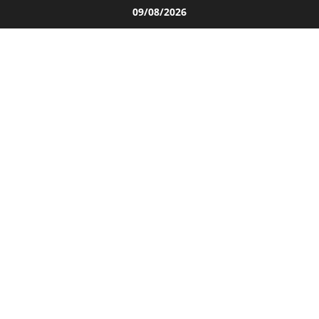
Salta
09/08/2026
al
contenuto