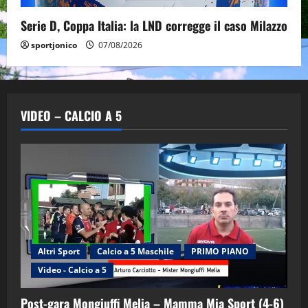
Serie D, Coppa Italia: la LND corregge il caso Milazzo
sportjonico
07/08/2026
VIDEO – CALCIO A 5
Altri Sport
Calcio a 5 Maschile
PRIMO PIANO
Video - Calcio a 5
Post-gara Mongiuffi Melia – Mamma Mia Sport (4-6)