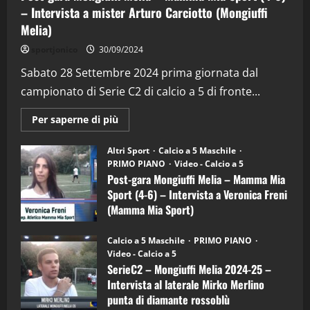
– Intervista a mister Arturo Carciotto (Mongiuffi
Melia)
"SportEmpire" in Podcast
Sport News
sportjonico
30/09/2024
“SportEmpire” in Podcast: 29^ Puntata
(Martedi 28 Aprile 2026)
Sabato 28 Settembre 2024 prima giornata dal
campionato di Serie C2 di calcio a 5 di fronte...
28/04/2026
2
Maggiori
Per saperne di più
informazioni
"SportEmpire" in Podcast
su
“SportEmpire” in Podcast: 28^ Puntata
Post-
Altri Sport
Calcio a 5 Maschile
gara
(Martedi 21 Aprile 2026)
PRIMO PIANO
Video - Calcio a 5
Mongiuffi
Melia
Post-gara Mongiuffi Melia – Mamma Mia
21/04/2026
–
3
Sport (4-6) – Intervista a Veronica Freni
Mamma
Mia
(Mamma Mia Sport)
Sport
"SportEmpire" in Podcast
Sport News
(4-
30/09/2024
6)
“SportEmpire” in Podcast: 27^ Puntata
Calcio a 5 Maschile
PRIMO PIANO
–
(Martedi 14 Aprile 2026)
Video - Calcio a 5
Intervista
a
SerieC2 – Mongiuffi Melia 2024-25 –
15/04/2026
mister
4
Intervista al laterale Mirko Merlino
Arturo
Carciotto
punta di diamante rossoblù
(Mongiuffi