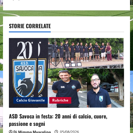
n
a
v
STORIE CORRELATE
i
g
a
t
i
o
Calcio Giovanile
Rubriche
n
ASD Savoca in festa: 20 anni di calcio, cuore,
passione e sogni
Di Mimmo Muscolino
05/08/2026