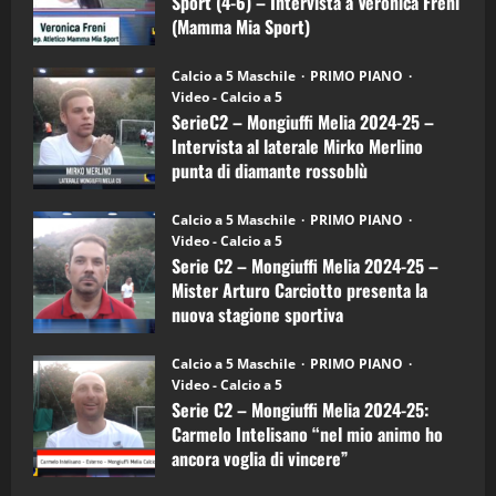
Sport (4-6) – Intervista a Veronica Freni
Mamma
Mia
(Mamma Mia Sport)
Sport
"SportEmpire" in Podcast
Sport News
(4-
30/09/2024
6)
“SportEmpire” in Podcast: 27^ Puntata
Calcio a 5 Maschile
PRIMO PIANO
–
(Martedi 14 Aprile 2026)
Video - Calcio a 5
Intervista
a
SerieC2 – Mongiuffi Melia 2024-25 –
15/04/2026
mister
4
Intervista al laterale Mirko Merlino
Arturo
Carciotto
punta di diamante rossoblù
(Mongiuffi
Melia)
"SportEmpire" in Podcast
26/09/2024
“SportEmpire” in Podcast: 26^ Puntata
Calcio a 5 Maschile
PRIMO PIANO
(Martedi 07 Aprile 2026)
Video - Calcio a 5
Serie C2 – Mongiuffi Melia 2024-25 –
08/04/2026
5
Mister Arturo Carciotto presenta la
nuova stagione sportiva
"SportEmpire" in Podcast
11/09/2024
“SportEmpire” in Podcast: 30^ Puntata
Calcio a 5 Maschile
PRIMO PIANO
(Martedi 05 Maggio 2026)
Video - Calcio a 5
Serie C2 – Mongiuffi Melia 2024-25:
08/05/2026
1
Carmelo Intelisano “nel mio animo ho
ancora voglia di vincere”
"SportEmpire" in Podcast
Sport News
05/09/2024