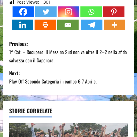
Post Views:
301
P
Previous:
o
1^ Cat. – Recupero: Il Messina Sud non va oltre il 2–2 nella sfida
salvezza con il Saponara.
s
Next:
t
Play-Off Seconda Categoria in campo 6-7 Aprile.
n
a
STORIE CORRELATE
v
i