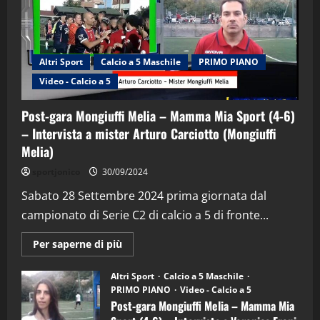
Altri Sport
Calcio a 5 Maschile
PRIMO PIANO
Video - Calcio a 5
Post-gara Mongiuffi Melia – Mamma Mia Sport (4-6)
– Intervista a mister Arturo Carciotto (Mongiuffi
Melia)
"SportEmpire" in Podcast
Sport News
sportjonico
30/09/2024
“SportEmpire” in Podcast: 29^ Puntata
(Martedi 28 Aprile 2026)
Sabato 28 Settembre 2024 prima giornata dal
campionato di Serie C2 di calcio a 5 di fronte...
28/04/2026
2
Maggiori
Per saperne di più
informazioni
"SportEmpire" in Podcast
su
“SportEmpire” in Podcast: 28^ Puntata
Post-
Altri Sport
Calcio a 5 Maschile
gara
(Martedi 21 Aprile 2026)
PRIMO PIANO
Video - Calcio a 5
Mongiuffi
Melia
Post-gara Mongiuffi Melia – Mamma Mia
21/04/2026
–
3