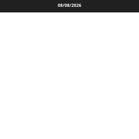
Salta
08/08/2026
al
contenuto