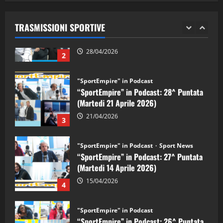
“SportEmpire” in Podcast: 29^ Puntata
(Martedi 28 Aprile 2026)
TRASMISSIONI SPORTIVE
28/04/2026
2
"SportEmpire" in Podcast
“SportEmpire” in Podcast: 28^ Puntata
(Martedi 21 Aprile 2026)
21/04/2026
3
"SportEmpire" in Podcast
Sport News
“SportEmpire” in Podcast: 27^ Puntata
(Martedi 14 Aprile 2026)
15/04/2026
4
"SportEmpire" in Podcast
“SportEmpire” in Podcast: 26^ Puntata
(Martedi 07 Aprile 2026)
08/04/2026