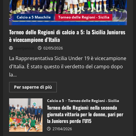
“SportEmpire” in Podcast: 27^ Puntata
(Martedi 14 Aprile 2026)
Calcio a 5 Maschile
Torneo delle Regioni - Sicilia
15/04/2026
4
Torneo delle Regioni di calcio a 5: la Sicilia Juniores
è vicecampione d’Italia
"SportEmpire" in Podcast
“SportEmpire” in Podcast: 26^ Puntata
sportjonico
02/05/2026
(Martedi 07 Aprile 2026)
La Rappresentativa Sicilia Under 19 è vicecampione
08/04/2026
5
d'Italia. È stato questo il verdetto del campo dopo
la...
Maggiori
Per saperne di più
informazioni
su
Torneo
Calcio a 5
Torneo delle Regioni - Sicilia
delle
Torneo delle Regioni: nella seconda
Regioni
di
giornata vittoria per le donne, pari per
calcio
la Juniores perde l’U15
a
5:
la
27/04/2026
Sicilia