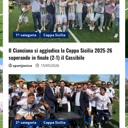
g
a
t
1^ categoria
Coppa Sicilia
i
Il Cianciana si aggiudica la Coppa Sicilia 2025-26
o
superando in finale (2-1) il Cassibile
n
sportjonico
15/05/2026
2^ categoria
Coppa Sicilia