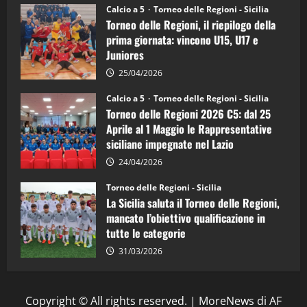
Juniores
Calcio a 5
Torneo delle Regioni - Sicilia
è
Torneo delle Regioni, il riepilogo della
vicecampione
d’Italia
prima giornata: vincono U15, U17 e
Juniores
25/04/2026
Calcio a 5
Torneo delle Regioni - Sicilia
Torneo delle Regioni 2026 C5: dal 25
Aprile al 1 Maggio le Rappresentative
siciliane impegnate nel Lazio
24/04/2026
Torneo delle Regioni - Sicilia
La Sicilia saluta il Torneo delle Regioni,
mancato l’obiettivo qualificazione in
tutte le categorie
31/03/2026
Copyright © All rights reserved.
|
MoreNews
di AF