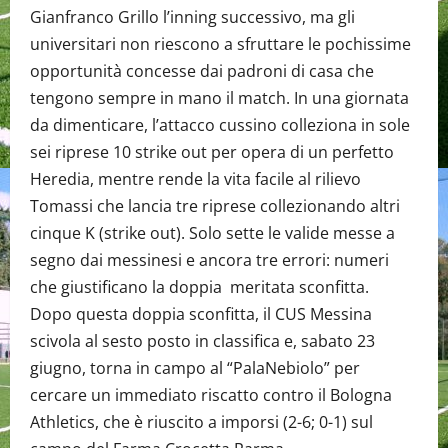
Gianfranco Grillo l’inning successivo, ma gli
universitari non riescono a sfruttare le pochissime
opportunità concesse dai padroni di casa che
tengono sempre in mano il match. In una giornata
da dimenticare, l’attacco cussino colleziona in sole
sei riprese 10 strike out per opera di un perfetto
Heredia, mentre rende la vita facile al rilievo
Tomassi che lancia tre riprese collezionando altri
cinque K (strike out). Solo sette le valide messe a
segno dai messinesi e ancora tre errori: numeri
che giustificano la doppia meritata sconfitta.
Dopo questa doppia sconfitta, il CUS Messina
scivola al sesto posto in classifica e, sabato 23
giugno, torna in campo al “PalaNebiolo” per
cercare un immediato riscatto contro il Bologna
Athletics, che è riuscito a imporsi (2-6; 0-1) sul