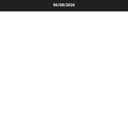
Salta
06/08/2026
al
contenuto