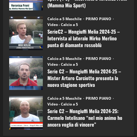
Mia
(Mamma Mia Sport)
Sport
"SportEmpire" in Podcast
Sport News
(4-
30/09/2024
6)
“SportEmpire” in Podcast: 27^ Puntata
Calcio a 5 Maschile
PRIMO PIANO
–
(Martedi 14 Aprile 2026)
Video - Calcio a 5
Intervista
a
SerieC2 – Mongiuffi Melia 2024-25 –
15/04/2026
mister
4
Intervista al laterale Mirko Merlino
Arturo
Carciotto
punta di diamante rossoblù
(Mongiuffi
Melia)
"SportEmpire" in Podcast
26/09/2024
“SportEmpire” in Podcast: 26^ Puntata
Calcio a 5 Maschile
PRIMO PIANO
(Martedi 07 Aprile 2026)
Video - Calcio a 5
Serie C2 – Mongiuffi Melia 2024-25 –
08/04/2026
5
Mister Arturo Carciotto presenta la
nuova stagione sportiva
"SportEmpire" in Podcast
11/09/2024
“SportEmpire” in Podcast: 30^ Puntata
Calcio a 5 Maschile
PRIMO PIANO
(Martedi 05 Maggio 2026)
Video - Calcio a 5
Serie C2 – Mongiuffi Melia 2024-25:
08/05/2026
1
Carmelo Intelisano “nel mio animo ho
ancora voglia di vincere”
"SportEmpire" in Podcast
Sport News
05/09/2024
“SportEmpire” in Podcast: 29^ Puntata