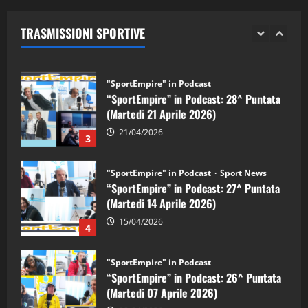
(Martedi 28 Aprile 2026)
TRASMISSIONI SPORTIVE
28/04/2026
2
"SportEmpire" in Podcast
“SportEmpire” in Podcast: 28^ Puntata
(Martedi 21 Aprile 2026)
21/04/2026
3
"SportEmpire" in Podcast
Sport News
“SportEmpire” in Podcast: 27^ Puntata
(Martedi 14 Aprile 2026)
15/04/2026
4
"SportEmpire" in Podcast
“SportEmpire” in Podcast: 26^ Puntata
(Martedi 07 Aprile 2026)
08/04/2026
5