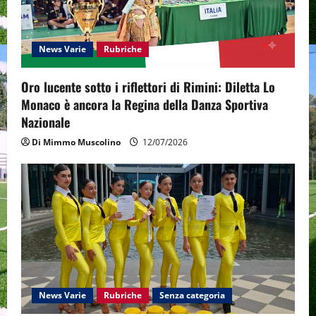
a
t
News Varie
Rubriche
i
Oro lucente sotto i riflettori di Rimini: Diletta Lo
o
Monaco è ancora la Regina della Danza Sportiva
n
Nazionale
Di Mimmo Muscolino
12/07/2026
News Varie
Rubriche
Senza categoria