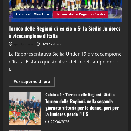
“SportEmpire” in Podcast: 27^ Puntata
(Martedi 14 Aprile 2026)
Calcio a 5 Maschile
Torneo delle Regioni - Sicilia
15/04/2026
4
Torneo delle Regioni di calcio a 5: la Sicilia Juniores
è vicecampione d’Italia
"SportEmpire" in Podcast
“SportEmpire” in Podcast: 26^ Puntata
sportjonico
02/05/2026
(Martedi 07 Aprile 2026)
La Rappresentativa Sicilia Under 19 è vicecampione
08/04/2026
5
d'Italia. È stato questo il verdetto del campo dopo
la...
Maggiori
Per saperne di più
informazioni
su
Torneo
Calcio a 5
Torneo delle Regioni - Sicilia
delle
Torneo delle Regioni: nella seconda
Regioni
di
giornata vittoria per le donne, pari per
calcio
la Juniores perde l’U15
a
5:
la
27/04/2026
Sicilia
Juniores