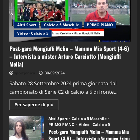
Altri Sport
Calcio a 5 Maschile
PRIMO PIANO
Video - Calcio a 5
Post-gara Mongiuffi Melia – Mamma Mia Sport (4-6)
– Intervista a mister Arturo Carciotto (Mongiuffi
Melia)
"SportEmpire" in Podcast
Sport News
sportjonico
30/09/2024
“SportEmpire” in Podcast: 29^ Puntata
(Martedi 28 Aprile 2026)
Sabato 28 Settembre 2024 prima giornata dal
campionato di Serie C2 di calcio a 5 di fronte...
28/04/2026
2
Maggiori
Per saperne di più
informazioni
"SportEmpire" in Podcast
su
“SportEmpire” in Podcast: 28^ Puntata
Post-
Altri Sport
Calcio a 5 Maschile
gara
(Martedi 21 Aprile 2026)
PRIMO PIANO
Video - Calcio a 5
Mongiuffi
Melia
Post-gara Mongiuffi Melia – Mamma Mia
21/04/2026
–
3
Sport (4-6) – Intervista a Veronica Freni
Mamma