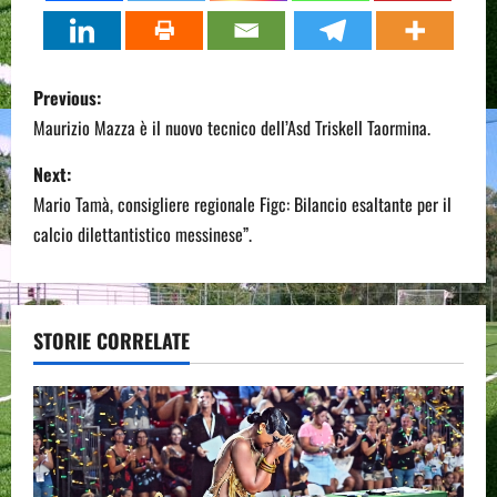
P
Previous:
o
Maurizio Mazza è il nuovo tecnico dell’Asd Triskell Taormina.
s
Next:
Mario Tamà, consigliere regionale Figc: Bilancio esaltante per il
t
calcio dilettantistico messinese”.
n
a
STORIE CORRELATE
v
i
g