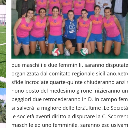
due maschili e due femminili, saranno disputate
organizzata dal comitato regionale siciliano.Retr
sfide incrociate quarte-quinte chiuderanno anzi 
nono posto del medesimo girone inizieranno un gir
peggiori due retrocederanno in D. In campo fem
si salverà la migliore delle terz’ultime .Le Socie
le società aventi diritto a disputare la C. Scorre
maschile ed uno femminile, saranno esclusivame