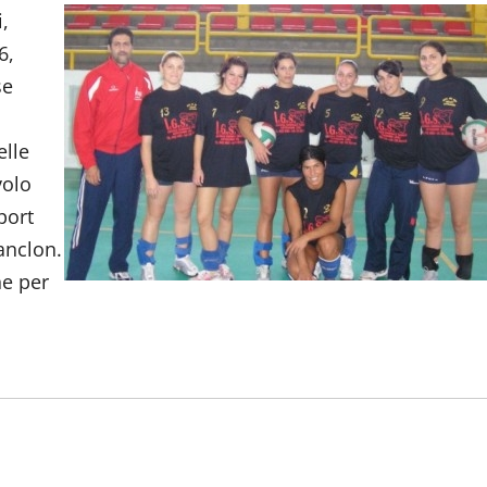
,
6,
se
elle
volo
port
anclon.
he per