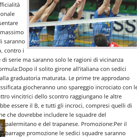
ficialità
ionale
sentare
o massimo
li saranno
, contro i
 di serie ma saranno solo le ragioni di vicinanza
mula:Dopo il solito girone all’italiana con sedici
e alla graduatoria maturata. Le prime tre approdano
lassificata giocheranno uno spareggio incrociato con l
ttro vincitrici dello scontro raggiungano le altre
bbe essere il B, e tutti gli incroci, compresi quelli di
rone che dovrebbe includere le squadre del
palermitano e del trapanese.
Promozione:Per il
barrage promozione le sedici squadre saranno