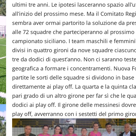
ultimi tre anni. Le ipotesi lasceranno spazio all’uf
all’inizio del prossimo mese. Ma il Comitato Reg
sembra aver ormai partorito la soluzione da pre
alle 72 squadre che parteciperanno al prossim
campionato siciliano. I team maschili e femmini
divisi in quattro gironi da nove squadre ciascuno
tre da dodici di quest’anno. Non ci saranno teste
geografica a formare i concentramenti. Nuova For
partite le sorti delle squadre si dividono in bas
direttamente ai play off. La quarta e la quinta c
pari grado di un altro girone per far sì che le qua
dodici ai play off. Il girone delle messinesi dovre
play off, avverranno con i sestetti del primo gi