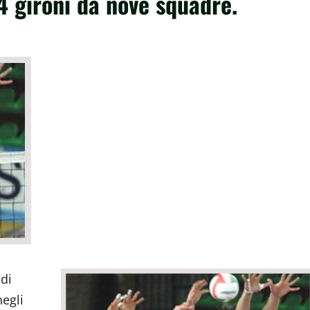
4 gironi da nove squadre.
di
negli