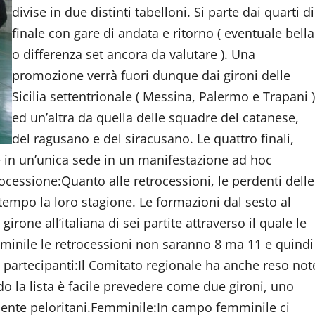
divise in due distinti tabelloni. Si parte dai quarti di
finale con gare di andata e ritorno ( eventuale bella
o differenza set ancora da valutare ). Una
promozione verrà fuori dunque dai gironi delle
Sicilia settentrionale ( Messina, Palermo e Trapani )
ed un’altra da quella delle squadre del catanese,
del ragusano e del siracusano. Le quattro finali,
 in un’unica sede in un manifestazione ad hoc
ocessione:Quanto alle retrocessioni, le perdenti delle
tempo la loro stagione. Le formazioni dal sesto al
one all’italiana di sei partite attraverso il quale le
minile le retrocessioni non saranno 8 ma 11 e quindi
tà partecipanti:Il Comitato regionale ha anche reso not
ndo la lista è facile prevedere come due gironi, uno
nte peloritani.
Femminile:In campo femminile ci