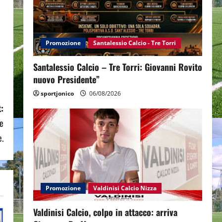
Promozione
Santalessio Calcio - Tre Torri
Santalessio Calcio – Tre Torri: Giovanni Rovito
nuovo Presidente”
sportjonico
06/08/2026
:
te
e.
Promozione
Valdinisi Calcio Nizza
Valdinisi Calcio, colpo in attacco: arriva