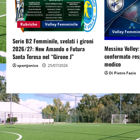
v
i
Rubriche
Volley Femminile
g
Volley Femmin
Serie B2 Femminile, svelati i gironi
a
Messina Volley
2026/27: New Amando e Futura
confermato resp
Santa Teresa nel “Girone J”
t
medico
sportjonico
25/07/2026
i
Di Pietro Fazio
o
n