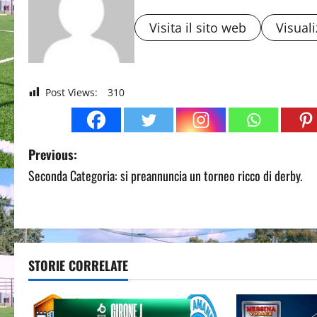
Visita il sito web
Visuali
Post Views:
310
P
Previous:
Seconda Categoria: si preannuncia un torneo ricco di derby.
o
s
t
STORIE CORRELATE
n
a