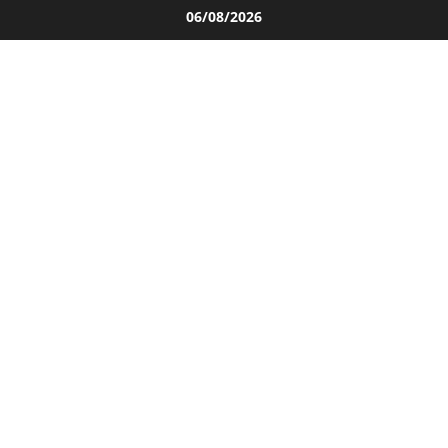
Salta
06/08/2026
al
contenuto