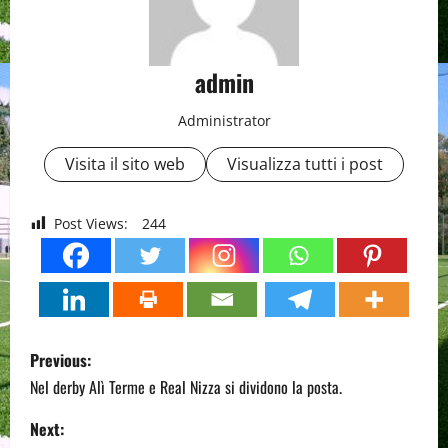
admin
Administrator
Visita il sito web
Visualizza tutti i post
Post Views:
244
P
Previous:
o
Nel derby Alì Terme e Real Nizza si dividono la posta.
s
Next: