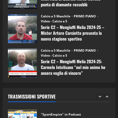
Carciotto
punta di diamante rossoblù
(Mongiuffi
Melia)
"SportEmpire" in Podcast
26/09/2024
“SportEmpire” in Podcast: 26^ Puntata
Calcio a 5 Maschile
PRIMO PIANO
(Martedi 07 Aprile 2026)
Video - Calcio a 5
Serie C2 – Mongiuffi Melia 2024-25 –
08/04/2026
5
Mister Arturo Carciotto presenta la
nuova stagione sportiva
"SportEmpire" in Podcast
11/09/2024
“SportEmpire” in Podcast: 30^ Puntata
Calcio a 5 Maschile
PRIMO PIANO
(Martedi 05 Maggio 2026)
Video - Calcio a 5
Serie C2 – Mongiuffi Melia 2024-25:
08/05/2026
1
Carmelo Intelisano “nel mio animo ho
ancora voglia di vincere”
"SportEmpire" in Podcast
Sport News
05/09/2024
“SportEmpire” in Podcast: 29^ Puntata
(Martedi 28 Aprile 2026)
TRASMISSIONI SPORTIVE
28/04/2026
2
"SportEmpire" in Podcast
“SportEmpire” in Podcast: 28^ Puntata