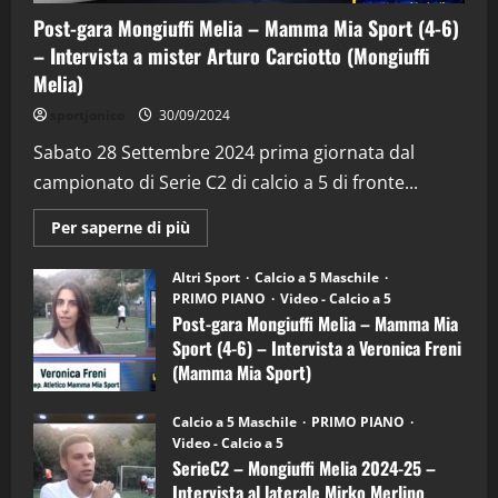
Post-gara Mongiuffi Melia – Mamma Mia Sport (4-6)
– Intervista a mister Arturo Carciotto (Mongiuffi
Melia)
"SportEmpire" in Podcast
Sport News
sportjonico
30/09/2024
“SportEmpire” in Podcast: 29^ Puntata
(Martedi 28 Aprile 2026)
Sabato 28 Settembre 2024 prima giornata dal
campionato di Serie C2 di calcio a 5 di fronte...
28/04/2026
2
Maggiori
Per saperne di più
informazioni
"SportEmpire" in Podcast
su
“SportEmpire” in Podcast: 28^ Puntata
Post-
Altri Sport
Calcio a 5 Maschile
gara
(Martedi 21 Aprile 2026)
PRIMO PIANO
Video - Calcio a 5
Mongiuffi
Melia
Post-gara Mongiuffi Melia – Mamma Mia
21/04/2026
–
3
Sport (4-6) – Intervista a Veronica Freni
Mamma
Mia
(Mamma Mia Sport)
Sport
"SportEmpire" in Podcast
Sport News
(4-
30/09/2024
6)
“SportEmpire” in Podcast: 27^ Puntata
Calcio a 5 Maschile
PRIMO PIANO
–
(Martedi 14 Aprile 2026)
Video - Calcio a 5
Intervista
a
SerieC2 – Mongiuffi Melia 2024-25 –
15/04/2026
mister
4
Intervista al laterale Mirko Merlino
Arturo