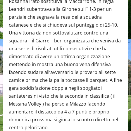
Rosanna Irato sostituiva la Maccarrone. In regia
Leandri subentrava alla Girone sull’11-3 per un
parziale che segnava la resa della squadra
catanese e che si chiudeva sul punteggio di 25-10.
Una vittoria da non sottovalutare contro una
squadra – il Giarre – ben organizzata che veniva da
una serie di risultati utili consecutivi e che ha
dimostrato di avere un ottima organizzazione
mettendo in mostra una buona vena difensiva
facendo sudare all’avversario le proverbiali sette
camice prima che la palla toccasse il parquet. A fine
gara soddisfazione doppia negli spogliatoi
santateresini visto che la seconda in classifica ( il
Messina Volley ) ha perso a Milazzo facendo
aumentare il distacco da 4 a 7 punti e proprio
domenica prossima si gioca lo scontro diretto nel
centro peloritano.