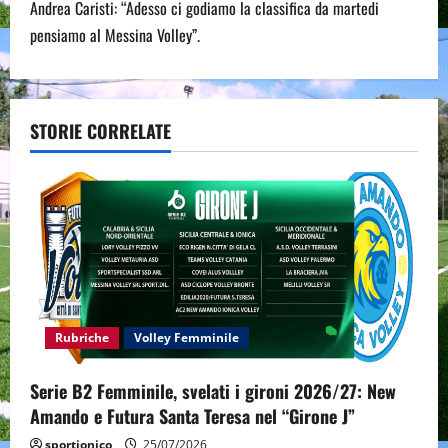
Andrea Caristi: “Adesso ci godiamo la classifica da martedi
t
pensiamo al Messina Volley”.
n
a
STORIE CORRELATE
v
i
g
a
t
Rubriche
Volley Femminile
i
Serie B2 Femminile, svelati i gironi 2026/27: New
o
Amando e Futura Santa Teresa nel “Girone J”
sportjonico
25/07/2026