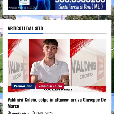
ARTICOLI DAL SITO
Promozione
Valdinisi Calcio
Valdinisi Calcio, colpo in attacco: arriva Giuseppe De
Marco
sportjonico
06/08/2026