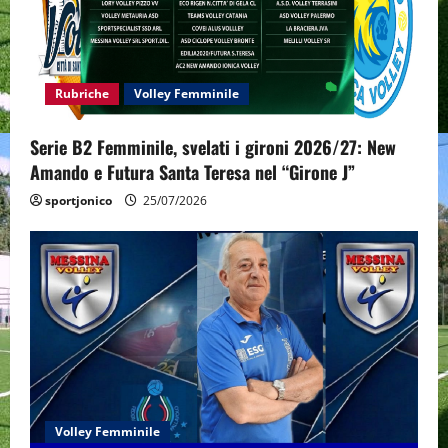
a
t
Rubriche
Volley Femminile
i
Serie B2 Femminile, svelati i gironi 2026/27: New
o
Amando e Futura Santa Teresa nel “Girone J”
n
sportjonico
25/07/2026
Volley Femminile