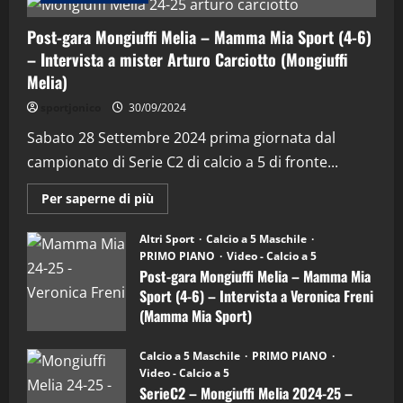
Post-gara Mongiuffi Melia – Mamma Mia Sport (4-6)
– Intervista a mister Arturo Carciotto (Mongiuffi
Melia)
"SportEmpire" in Podcast
Sport News
sportjonico
30/09/2024
“SportEmpire” in Podcast: 29^ Puntata
(Martedi 28 Aprile 2026)
Sabato 28 Settembre 2024 prima giornata dal
campionato di Serie C2 di calcio a 5 di fronte...
28/04/2026
2
Maggiori
Per saperne di più
informazioni
"SportEmpire" in Podcast
su
“SportEmpire” in Podcast: 28^ Puntata
Post-
Altri Sport
Calcio a 5 Maschile
gara
(Martedi 21 Aprile 2026)
PRIMO PIANO
Video - Calcio a 5
Mongiuffi
Melia
Post-gara Mongiuffi Melia – Mamma Mia
21/04/2026
–
3
Sport (4-6) – Intervista a Veronica Freni
Mamma
Mia
(Mamma Mia Sport)
Sport
"SportEmpire" in Podcast
Sport News
(4-
30/09/2024
6)
“SportEmpire” in Podcast: 27^ Puntata
Calcio a 5 Maschile
PRIMO PIANO
–
(Martedi 14 Aprile 2026)
Video - Calcio a 5
Intervista
a
SerieC2 – Mongiuffi Melia 2024-25 –
15/04/2026
mister