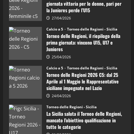
di
"SportEmpire" in Podcast
giornata vittoria per le donne, pari per
calcio
“SportEmpire” in Podcast: 26^ Puntata
la Juniores perde l’U15
a
5:
(Martedi 07 Aprile 2026)
la
27/04/2026
Sicilia
08/04/2026
5
Juniores
Calcio a 5
Torneo delle Regioni - Sicilia
è
Torneo delle Regioni, il riepilogo della
vicecampione
d’Italia
prima giornata: vincono U15, U17 e
Juniores
25/04/2026
Calcio a 5
Torneo delle Regioni - Sicilia
Torneo delle Regioni 2026 C5: dal 25
Aprile al 1 Maggio le Rappresentative
siciliane impegnate nel Lazio
24/04/2026
Torneo delle Regioni - Sicilia
La Sicilia saluta il Torneo delle Regioni,
mancato l’obiettivo qualificazione in
tutte le categorie