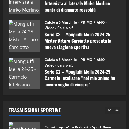
4
Intervista al laterale Mirko Merlino
Arturo
Carciotto
punta di diamante rossoblù
(Mongiuffi
Melia)
"SportEmpire" in Podcast
26/09/2024
“SportEmpire” in Podcast: 26^ Puntata
Calcio a 5 Maschile
PRIMO PIANO
(Martedi 07 Aprile 2026)
Video - Calcio a 5
Serie C2 – Mongiuffi Melia 2024-25 –
08/04/2026
5
Mister Arturo Carciotto presenta la
nuova stagione sportiva
"SportEmpire" in Podcast
11/09/2024
“SportEmpire” in Podcast: 30^ Puntata
Calcio a 5 Maschile
PRIMO PIANO
(Martedi 05 Maggio 2026)
Video - Calcio a 5
Serie C2 – Mongiuffi Melia 2024-25:
08/05/2026
1
Carmelo Intelisano “nel mio animo ho
ancora voglia di vincere”
"SportEmpire" in Podcast
Sport News
05/09/2024
“SportEmpire” in Podcast: 29^ Puntata
(Martedi 28 Aprile 2026)
TRASMISSIONI SPORTIVE
28/04/2026
2
"SportEmpire" in Podcast