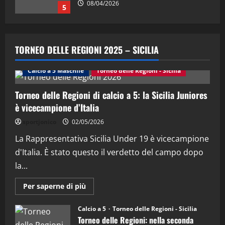
08/05/2026
1
"SportEmpire" in Podcast
Sport News
“SportEmpire” in Podcast: 29^ Puntata
TORNEO DELLE REGIONI 2025 – SICILIA
(Martedi 28 Aprile 2026)
28/04/2026
Calcio a 5 Maschile
Torneo delle Regioni - Sicilia
2
Torneo delle Regioni di calcio a 5: la Sicilia Juniores
"SportEmpire" in Podcast
è vicecampione d’Italia
“SportEmpire” in Podcast: 28^ Puntata
(Martedi 21 Aprile 2026)
sportjonico
02/05/2026
21/04/2026
La Rappresentativa Sicilia Under 19 è vicecampione
3
d'Italia. È stato questo il verdetto del campo dopo
"SportEmpire" in Podcast
Sport News
la...
“SportEmpire” in Podcast: 27^ Puntata
(Martedi 14 Aprile 2026)
Maggiori
Per saperne di più
informazioni
15/04/2026
su
4
Torneo
Calcio a 5
Torneo delle Regioni - Sicilia
delle
Torneo delle Regioni: nella seconda
Regioni