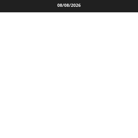
Salta
08/08/2026
al
contenuto