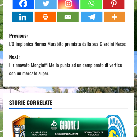
P
Previous:
o
L’Olimpionica Norma Murabito premiata dalla sua Giardini Naxos
s
Next:
Il rinnovato Mongiuffi Melia punta ad un campionato di vertice
t
con un mercato super.
n
a
STORIE CORRELATE
v
i
g