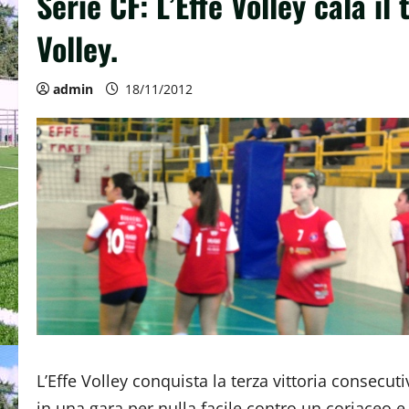
Serie CF: L’Effe Volley cala il 
Volley.
admin
18/11/2012
L’Effe Volley conquista la terza vittoria consecuti
in una gara per nulla facile contro un coriaceo e