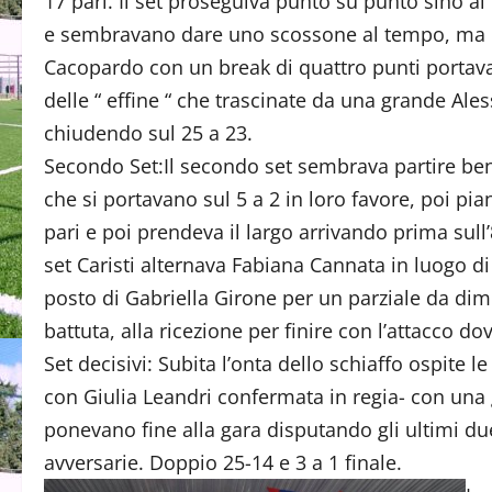
17 pari. Il set proseguiva punto su punto sino 
e sembravano dare uno scossone al tempo, ma un
Cacopardo con un break di quattro punti portava 
delle “ effine “ che trascinate da una grande A
chiudendo sul 25 a 23.
Secondo Set:Il secondo set sembrava partire ben
che si portavano sul 5 a 2 in loro favore, poi pi
pari e poi prendeva il largo arrivando prima sull’
set Caristi alternava Fabiana Cannata in luogo di 
posto di Gabriella Girone per un parziale da dime
battuta, alla ricezione per finire con l’attacco do
Set decisivi: Subita l’onta dello schiaffo ospite le
con Giulia Leandri confermata in regia- con una 
ponevano fine alla gara disputando gli ultimi du
avversarie. Doppio 25-14 e 3 a 1 finale.