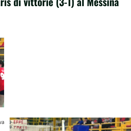
tris di vittorie (3-1) al Messina
va