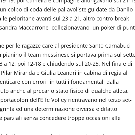
al 19-19, poi Camelia e compagne allungavano sul 21-1
 colpo di coda delle pallavoliste guidate da Danilo
le peloritane avanti sul 23 a 21, altro contro-break
lessandra Maccarrone collezionavano un poker di punt
e per le ragazze care al presidente Santo Carnabuci
an pianino il team messinese si portava prima sul sett
8 a 12, poi 12-18 e chiudendo sul 20-25. Nel finale di
Pilar Miranda e Giulia Leandri in cabina di regia al
nticare con errori in tutti i fondamentali dalla
vuto anche al precario stato fisico di qualche atleta.
 portacolori dell’Effe Volley rientravano nel terzo set-
grinta ed una determinazione diversa e difatto
e parziali senza concedere troppe occasioni alle