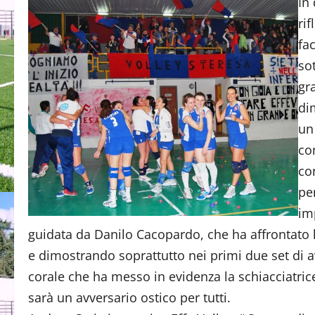
In
ri
fa
sot
gra
di
un
co
co
pe
im
guidata da Danilo Cacopardo, che ha affrontato l
e dimostrando soprattutto nei primi due set di a
corale che ha messo in evidenza la schiacciatr
sarà un avversario ostico per tutti.