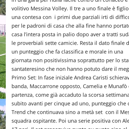
volitivo Messina Volley. Il tre a uno finale è figlio
una contesa con i primi due parziali irti di diffic
per le padroni di casa che alla fine hanno portat
casa l’intera posta in palio dopo aver a tratti su
le proverbiali sette camicie. Resta il dato finale d
un punteggio che fa classifica e morale in una
giornata non positivissima soprattutto per lo sta
santateresino che non hanno potuto dare il megli
Primo Set: In fase iniziale Andrea Caristi schier
banda, Maccarrone opposto, Camelia e Munafò cent
partenza, come già accaduto la scorsa settimana
subito avanti per cinque ad uno, punteggio che c
Trend che continuava sino a metà set con il Mes
squadra ospitante. Poi una serie positiva con Al