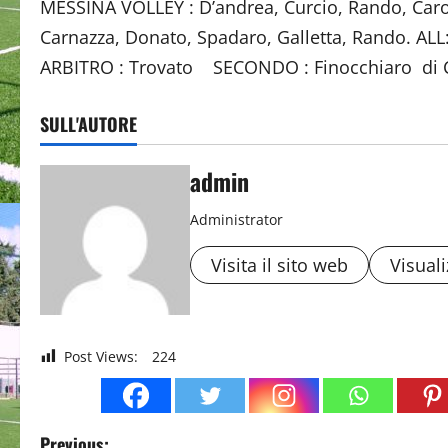
MESSINA VOLLEY : D’andrea, Curcio, Rando, Carol
Carnazza, Donato, Spadaro, Galletta, Rando. AL
ARBITRO : Trovato SECONDO : Finocchiaro di 
SULL'AUTORE
admin
Administrator
Visita il sito web
Visuali
Post Views:
224
Previous: