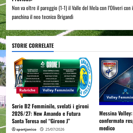
P
Non va oltre il pareggio (1-1) il Valle del Mela con l’Oliveri con 
o
panchina il neo tecnico Brigandì
s
t
STORIE CORRELATE
n
a
v
i
Rubriche
Volley Femminile
g
Volley Femmin
Serie B2 Femminile, svelati i gironi
a
Messina Volley
2026/27: New Amando e Futura
confermato resp
Santa Teresa nel “Girone J”
t
medico
sportjonico
25/07/2026