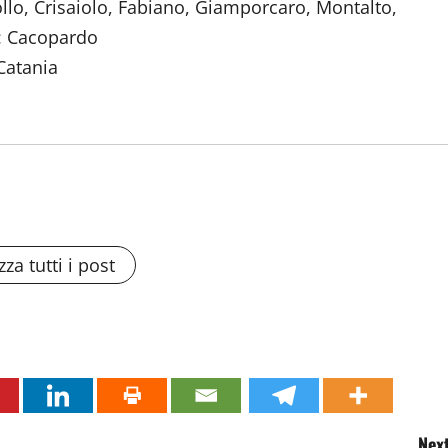
lo, Crisaiolo, Fabiano, Giamporcaro, Montalto,
L: Cacopardo
Catania
zza tutti i post
Next