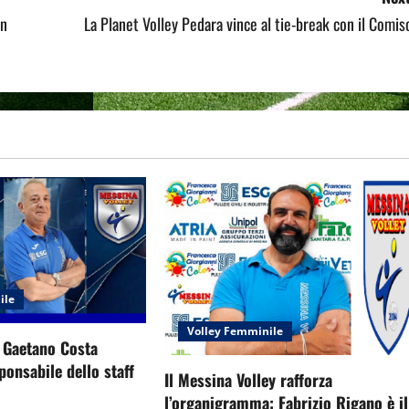
in
La Planet Volley Pedara vince al tie-break con il Comis
ile
Volley Femminile
: Gaetano Costa
onsabile dello staff
Il Messina Volley rafforza
l’organigramma: Fabrizio Rigano è il