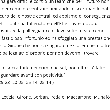
una gara difficile contro un team che per il futuro non
 per come preventivato limitando le scorribande dal
oscuro delle nostre centrali ed abbiamo di conseguenz
– continua l’allenatore dell’Effe – avrei dovuto
stituire la palleggiatrice e devo sottolineare come
n fastidioso infortunio ed ha sfoggiato una prestazion
lla Girone che non ha sfigurato né stasera né in altr
ue palleggiatrici proprio per non dovermi trovare
ile soprattutto nei primi due set, poi tutto si è fatto
a guardare avanti con positività.”
25-23 20-25 25-14 25-14 )
, Letizia, Girone, Serban, Pedale, Maccarrone, Munafò