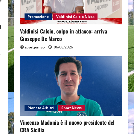
9
Promozione
Valdinisi Calcio Nizza
i
Valdinisi Calcio, colpo in attacco: arriva
Giuseppe De Marco
sportjonico
06/08/2026
e
Pianeta Arbitri
Sport News
Vincenzo Madonia è il nuovo presidente del
CRA Sicilia