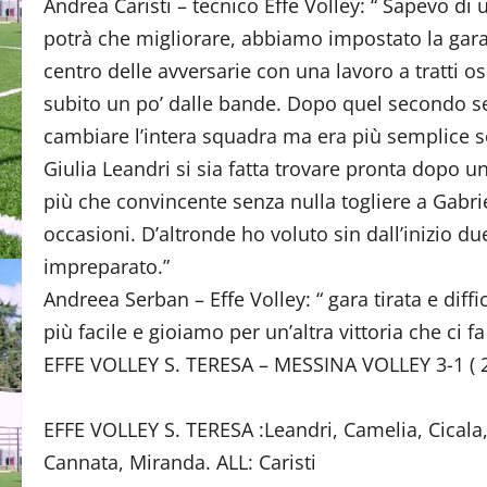
Andrea Caristi – tecnico Effe Volley: “ Sapevo di 
potrà che migliorare, abbiamo impostato la gara
centro delle avversarie con una lavoro a tratti 
subito un po’ dalle bande. Dopo quel secondo set 
cambiare l’intera squadra ma era più semplice so
Giulia Leandri si sia fatta trovare pronta dopo u
più che convincente senza nulla togliere a Gabrie
occasioni. D’altronde ho voluto sin dall’inizio d
impreparato.”
Andreea Serban – Effe Volley: “ gara tirata e diffic
più facile e gioiamo per un’altra vittoria che ci f
EFFE VOLLEY S. TERESA – MESSINA VOLLEY 3-1 ( 
EFFE VOLLEY S. TERESA :Leandri, Camelia, Cicala
Cannata, Miranda. ALL: Caristi