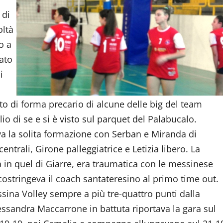
 di
oltà
o a
dato
i
to di forma precario di alcune delle big del team
o di se e si è visto sul parquet del Palabucalo.
ava la solita formazione con Serban e Miranda di
rali, Girone palleggiatrice e Letizia libero. La
 in quel di Giarre, era traumatica con le messinese
ostringeva il coach santateresino al primo time out.
sina Volley sempre a più tre-quattro punti dalla
essandra Maccarrone in battuta riportava la gara sul