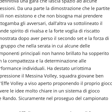
 definitiva una gara che lascia spazio ad alcune
flessioni. Da una parte la dimostrazione che le partite
cili non esistono e che non bisogna mai prendere
togamba gli avversari, dall’altra va sottolineato il
nde spirito di rivalsa e la forte voglia di riscatto
mostrata dopo aver perso il secondo set e la forza di
 gruppo che nella serata in cui alcune delle
mponenti principali non hanno brillato ha sopperito
n la compattezza e la determinazione alle
rformance individuali. Ha destato un’ottima
pressione il Messina Volley, squadra giovane ben
’Effe Volley a viso aperto proponendo il proprio gioc
vere le idee molto chiare in un sistema di gioco
ice Rando. Sicuramente nel proseguo del campionato