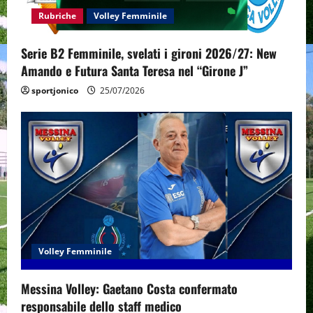
i
Rubriche
Volley Femminile
o
Serie B2 Femminile, svelati i gironi 2026/27: New
n
Amando e Futura Santa Teresa nel “Girone J”
sportjonico
25/07/2026
Volley Femminile
Messina Volley: Gaetano Costa confermato
responsabile dello staff medico