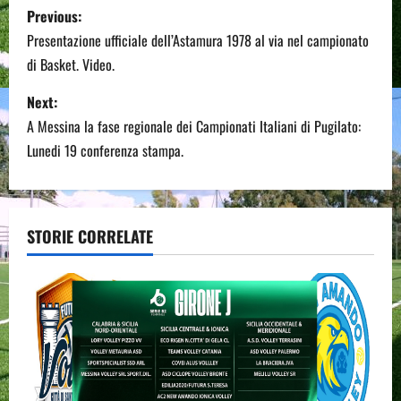
P
Previous:
o
Presentazione ufficiale dell’Astamura 1978 al via nel campionato
di Basket. Video.
s
Next:
t
A Messina la fase regionale dei Campionati Italiani di Pugilato:
n
Lunedi 19 conferenza stampa.
a
v
STORIE CORRELATE
i
g
a
t