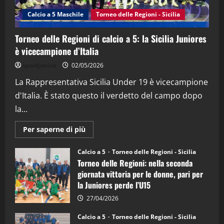
(Martedi 14 Aprile 2026)
Calcio a 5 Maschile
Torneo delle Regioni - Sicilia
15/04/2026
4
Torneo delle Regioni di calcio a 5: la Sicilia Juniores
è vicecampione d’Italia
"SportEmpire" in Podcast
“SportEmpire” in Podcast: 26^ Puntata
sportjonico
02/05/2026
(Martedi 07 Aprile 2026)
La Rappresentativa Sicilia Under 19 è vicecampione
08/04/2026
5
d'Italia. È stato questo il verdetto del campo dopo
la...
Maggiori
Per saperne di più
informazioni
su
Torneo
Calcio a 5
Torneo delle Regioni - Sicilia
delle
Torneo delle Regioni: nella seconda
Regioni
di
giornata vittoria per le donne, pari per
calcio
la Juniores perde l’U15
a
5:
la
27/04/2026
Sicilia
Juniores
Calcio a 5
Torneo delle Regioni - Sicilia
è