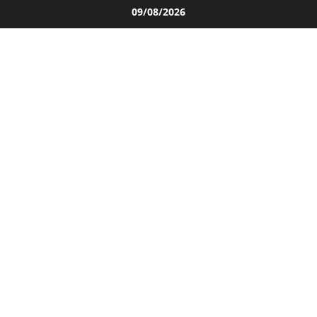
Salta
09/08/2026
al
contenuto