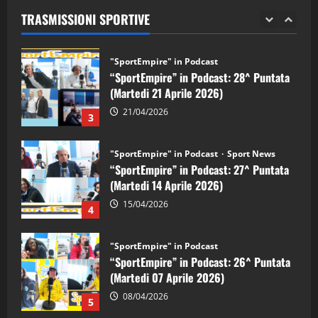
(Martedi 28 Aprile 2026)
TRASMISSIONI SPORTIVE
28/04/2026
2
"SportEmpire" in Podcast
“SportEmpire” in Podcast: 28^ Puntata
(Martedi 21 Aprile 2026)
21/04/2026
3
"SportEmpire" in Podcast
Sport News
“SportEmpire” in Podcast: 27^ Puntata
(Martedi 14 Aprile 2026)
15/04/2026
4
"SportEmpire" in Podcast
“SportEmpire” in Podcast: 26^ Puntata
(Martedi 07 Aprile 2026)
08/04/2026
5