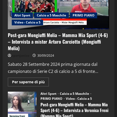
Altri Sport
Calcio a 5 Maschile
PRIMO PIANO
Video - Calcio a 5
Post-gara Mongiuffi Melia – Mamma Mia Sport (4-6)
– Intervista a mister Arturo Carciotto (Mongiuffi
Melia)
"SportEmpire" in Podcast
Sport News
sportjonico
30/09/2024
“SportEmpire” in Podcast: 29^ Puntata
(Martedi 28 Aprile 2026)
Sabato 28 Settembre 2024 prima giornata dal
campionato di Serie C2 di calcio a 5 di fronte...
28/04/2026
2
Maggiori
Per saperne di più
informazioni
"SportEmpire" in Podcast
su
“SportEmpire” in Podcast: 28^ Puntata
Post-
Altri Sport
Calcio a 5 Maschile
gara
(Martedi 21 Aprile 2026)
PRIMO PIANO
Video - Calcio a 5
Mongiuffi
Melia
Post-gara Mongiuffi Melia – Mamma Mia
21/04/2026
–
3
Sport (4-6) – Intervista a Veronica Freni
Mamma
Mia
(Mamma Mia Sport)