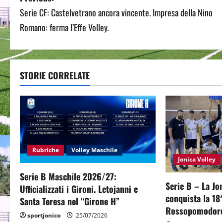
Serie CF: Castelvetrano ancora vincente. Impresa della Nino
o
Romano: ferma l’Effe Volley.
s
t
STORIE CORRELATE
n
a
v
i
Rubriche
Volley Maschile
Jonica Volley
g
Serie B Maschile 2026/27:
a
Serie B – La Jo
Ufficializzati i Gironi. Letojanni e
conquista la 18^
Santa Teresa nel “Girone H”
t
Rossopomodor
sportjonico
25/07/2026