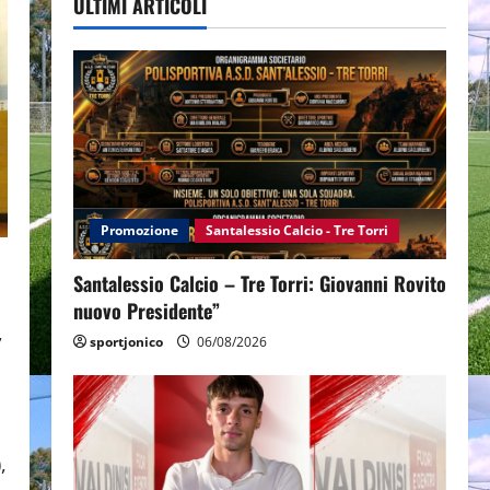
ULTIMI ARTICOLI
Promozione
Santalessio Calcio - Tre Torri
a
Santalessio Calcio – Tre Torri: Giovanni Rovito
nuovo Presidente”
,
sportjonico
06/08/2026
,