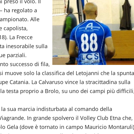
preso il volo. Il
– ha regolato a
 campionato. Alle
e capolista,
18). La Frecce
ta inesorabile sulla
e parziali.
into successo di fila,
 si muove solo la classifica del Letojanni che la spunt
upe Catania. La Calvaruso vince la stracittadina sulla
la testa proprio a Brolo, su uno dei campi più difficili
e la sua marcia indisturbata al comando della
o Viagrande. In grande spolvero il Volley Club Etna che,
volo Gela (dove è tornato in campo Mauricio Montaruli)