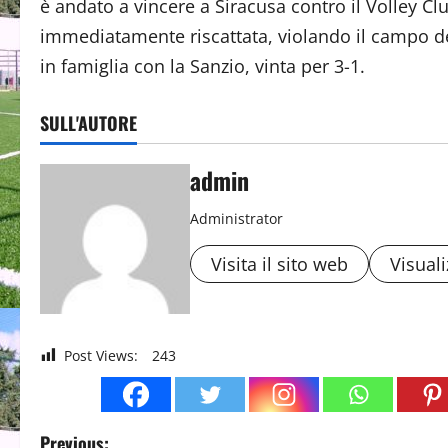
è andato a vincere a Siracusa contro il Volley Clu
immediatamente riscattata, violando il campo dell
in famiglia con la Sanzio, vinta per 3-1.
SULL'AUTORE
admin
Administrator
Visita il sito web
Visuali
Post Views:
243
P
Previous: