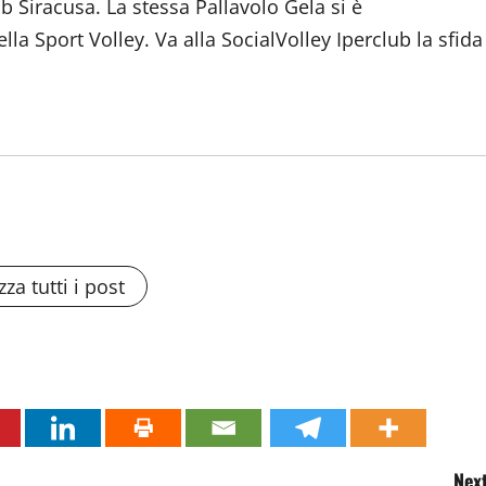
b Siracusa. La stessa Pallavolo Gela si è
a Sport Volley. Va alla SocialVolley Iperclub la sfida
zza tutti i post
Next