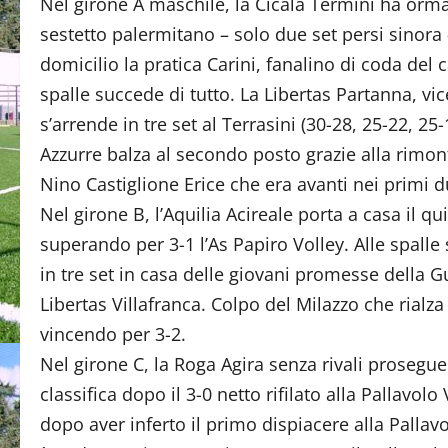
Nel girone A maschile, la Cicala Termini ha ormai 
sestetto palermitano – solo due set persi sinora 
domicilio la pratica Carini, fanalino di coda del
spalle succede di tutto. La Libertas Partanna, vic
s’arrende in tre set al Terrasini (30-28, 25-22, 25-
Azzurre balza al secondo posto grazie alla rimon
Nino Castiglione Erice che era avanti nei primi du
Nel girone B, l’Aquilia Acireale porta a casa il qu
superando per 3-1 l’As Papiro Volley. Alle spalle
in tre set in casa delle giovani promesse della G
Libertas Villafranca. Colpo del Milazzo che rialza 
vincendo per 3-2.
Nel girone C, la Roga Agira senza rivali prosegu
classifica dopo il 3-0 netto rifilato alla Pallavol
dopo aver inferto il primo dispiacere alla Palla