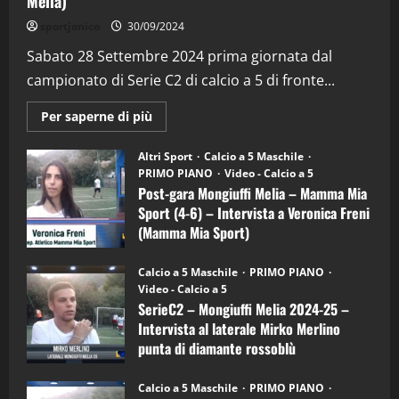
Melia)
"SportEmpire" in Podcast
Sport News
sportjonico
30/09/2024
“SportEmpire” in Podcast: 29^ Puntata
(Martedi 28 Aprile 2026)
Sabato 28 Settembre 2024 prima giornata dal
campionato di Serie C2 di calcio a 5 di fronte...
28/04/2026
2
Maggiori
Per saperne di più
informazioni
"SportEmpire" in Podcast
su
“SportEmpire” in Podcast: 28^ Puntata
Post-
Altri Sport
Calcio a 5 Maschile
gara
(Martedi 21 Aprile 2026)
PRIMO PIANO
Video - Calcio a 5
Mongiuffi
Melia
Post-gara Mongiuffi Melia – Mamma Mia
21/04/2026
–
3
Sport (4-6) – Intervista a Veronica Freni
Mamma
Mia
(Mamma Mia Sport)
Sport
"SportEmpire" in Podcast
Sport News
(4-
30/09/2024
6)
“SportEmpire” in Podcast: 27^ Puntata
Calcio a 5 Maschile
PRIMO PIANO
–
(Martedi 14 Aprile 2026)
Video - Calcio a 5
Intervista
a
SerieC2 – Mongiuffi Melia 2024-25 –
15/04/2026
mister
4
Intervista al laterale Mirko Merlino
Arturo
Carciotto
punta di diamante rossoblù
(Mongiuffi
Melia)
"SportEmpire" in Podcast
26/09/2024
“SportEmpire” in Podcast: 26^ Puntata
Calcio a 5 Maschile
PRIMO PIANO