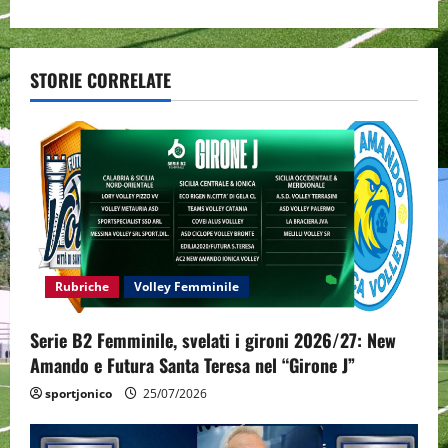
t
n
a
STORIE CORRELATE
v
i
g
a
t
Rubriche
Volley Femminile
i
Serie B2 Femminile, svelati i gironi 2026/27: New
Amando e Futura Santa Teresa nel “Girone J”
o
sportjonico
25/07/2026
n