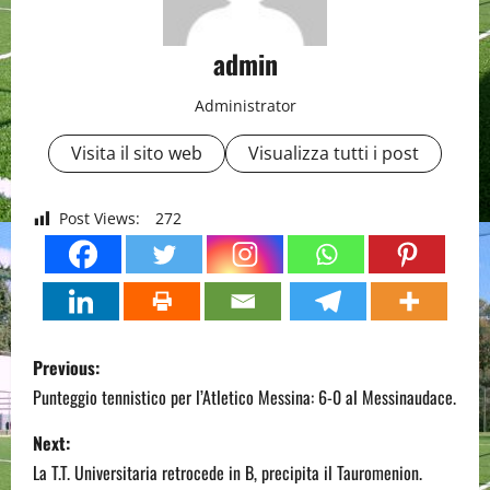
admin
Administrator
Visita il sito web
Visualizza tutti i post
Post Views:
272
P
Previous:
o
Punteggio tennistico per l’Atletico Messina: 6-0 al Messinaudace.
s
Next:
La T.T. Universitaria retrocede in B, precipita il Tauromenion.