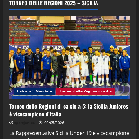
TORNEO DELLE REGIONI 2025 – SICILIA
(Martedi 28 Aprile 2026)
28/04/2026
2
"SportEmpire" in Podcast
“SportEmpire” in Podcast: 28^ Puntata
(Martedi 21 Aprile 2026)
21/04/2026
3
"SportEmpire" in Podcast
Sport News
“SportEmpire” in Podcast: 27^ Puntata
(Martedi 14 Aprile 2026)
Calcio a 5 Maschile
Torneo delle Regioni - Sicilia
15/04/2026
4
Torneo delle Regioni di calcio a 5: la Sicilia Juniores
è vicecampione d’Italia
"SportEmpire" in Podcast
“SportEmpire” in Podcast: 26^ Puntata
sportjonico
02/05/2026
(Martedi 07 Aprile 2026)
La Rappresentativa Sicilia Under 19 è vicecampione
08/04/2026
5