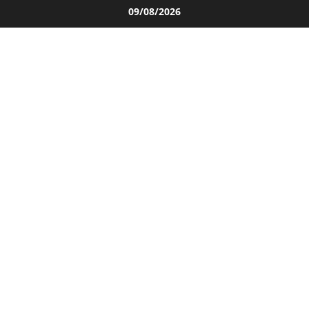
Salta
09/08/2026
al
contenuto