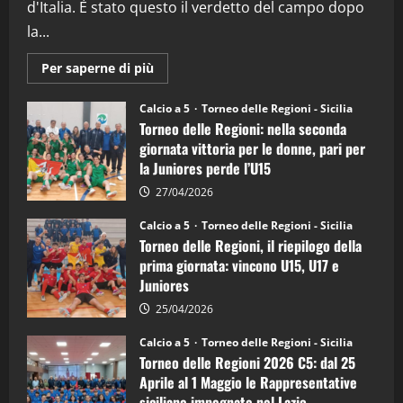
d'Italia. È stato questo il verdetto del campo dopo
la...
Maggiori
Per saperne di più
informazioni
su
Torneo
Calcio a 5
Torneo delle Regioni - Sicilia
delle
Torneo delle Regioni: nella seconda
Regioni
di
giornata vittoria per le donne, pari per
calcio
la Juniores perde l’U15
a
5:
la
27/04/2026
Sicilia
Juniores
Calcio a 5
Torneo delle Regioni - Sicilia
è
Torneo delle Regioni, il riepilogo della
vicecampione
d’Italia
prima giornata: vincono U15, U17 e
Juniores
25/04/2026
Calcio a 5
Torneo delle Regioni - Sicilia
Torneo delle Regioni 2026 C5: dal 25
Aprile al 1 Maggio le Rappresentative
siciliane impegnate nel Lazio