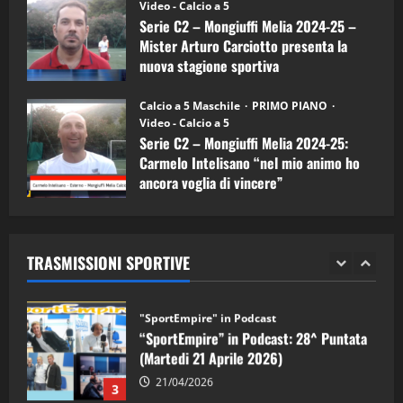
(Martedi 07 Aprile 2026)
Video - Calcio a 5
Serie C2 – Mongiuffi Melia 2024-25 –
08/04/2026
5
Mister Arturo Carciotto presenta la
nuova stagione sportiva
"SportEmpire" in Podcast
11/09/2024
“SportEmpire” in Podcast: 30^ Puntata
Calcio a 5 Maschile
PRIMO PIANO
(Martedi 05 Maggio 2026)
Video - Calcio a 5
Serie C2 – Mongiuffi Melia 2024-25:
08/05/2026
1
Carmelo Intelisano “nel mio animo ho
ancora voglia di vincere”
"SportEmpire" in Podcast
Sport News
05/09/2024
“SportEmpire” in Podcast: 29^ Puntata
(Martedi 28 Aprile 2026)
TRASMISSIONI SPORTIVE
28/04/2026
2
"SportEmpire" in Podcast
“SportEmpire” in Podcast: 28^ Puntata
(Martedi 21 Aprile 2026)
21/04/2026
3