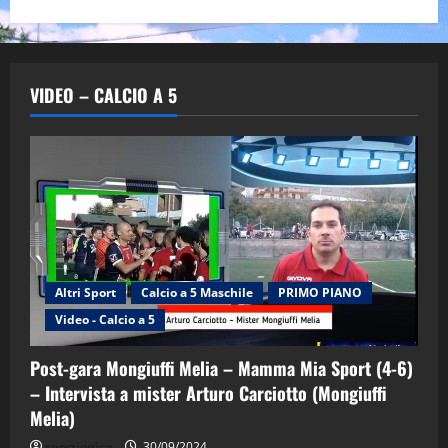
VIDEO – CALCIO A 5
Altri Sport
Calcio a 5 Maschile
PRIMO PIANO
Video - Calcio a 5
Post-gara Mongiuffi Melia – Mamma Mia Sport (4-6)
– Intervista a mister Arturo Carciotto (Mongiuffi
Melia)
"SportEmpire" in Podcast
Sport News
sportjonico
30/09/2024