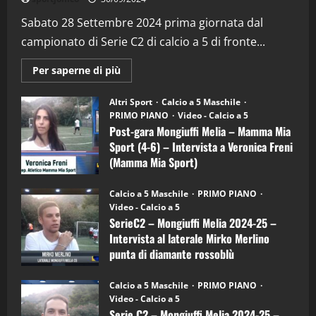
“SportEmpire” in Podcast: 29^ Puntata
(Martedi 28 Aprile 2026)
Sabato 28 Settembre 2024 prima giornata dal
campionato di Serie C2 di calcio a 5 di fronte...
28/04/2026
2
Maggiori
Per saperne di più
informazioni
"SportEmpire" in Podcast
su
“SportEmpire” in Podcast: 28^ Puntata
Post-
Altri Sport
Calcio a 5 Maschile
gara
(Martedi 21 Aprile 2026)
PRIMO PIANO
Video - Calcio a 5
Mongiuffi
Melia
Post-gara Mongiuffi Melia – Mamma Mia
21/04/2026
–
3
Sport (4-6) – Intervista a Veronica Freni
Mamma
Mia
(Mamma Mia Sport)
Sport
"SportEmpire" in Podcast
Sport News
(4-
30/09/2024
6)
“SportEmpire” in Podcast: 27^ Puntata
Calcio a 5 Maschile
PRIMO PIANO
–
(Martedi 14 Aprile 2026)
Video - Calcio a 5
Intervista
a
SerieC2 – Mongiuffi Melia 2024-25 –
15/04/2026
mister
4
Intervista al laterale Mirko Merlino
Arturo
Carciotto
punta di diamante rossoblù
(Mongiuffi
Melia)
"SportEmpire" in Podcast
26/09/2024
“SportEmpire” in Podcast: 26^ Puntata
Calcio a 5 Maschile
PRIMO PIANO
(Martedi 07 Aprile 2026)
Video - Calcio a 5
Serie C2 – Mongiuffi Melia 2024-25 –