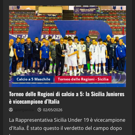
28/04/2026
2
"SportEmpire" in Podcast
“SportEmpire” in Podcast: 28^ Puntata
(Martedi 21 Aprile 2026)
21/04/2026
3
"SportEmpire" in Podcast
Sport News
“SportEmpire” in Podcast: 27^ Puntata
(Martedi 14 Aprile 2026)
Calcio a 5 Maschile
Torneo delle Regioni - Sicilia
15/04/2026
4
Torneo delle Regioni di calcio a 5: la Sicilia Juniores
è vicecampione d’Italia
"SportEmpire" in Podcast
“SportEmpire” in Podcast: 26^ Puntata
sportjonico
02/05/2026
(Martedi 07 Aprile 2026)
La Rappresentativa Sicilia Under 19 è vicecampione
08/04/2026
5
d'Italia. È stato questo il verdetto del campo dopo