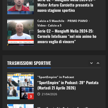
08/04/2026
5
Mister Arturo Carciotto presenta la
nuova stagione sportiva
"SportEmpire" in Podcast
11/09/2024
“SportEmpire” in Podcast: 30^ Puntata
Calcio a 5 Maschile
PRIMO PIANO
(Martedi 05 Maggio 2026)
Video - Calcio a 5
Serie C2 – Mongiuffi Melia 2024-25:
08/05/2026
1
Carmelo Intelisano “nel mio animo ho
ancora voglia di vincere”
"SportEmpire" in Podcast
Sport News
05/09/2024
“SportEmpire” in Podcast: 29^ Puntata
(Martedi 28 Aprile 2026)
TRASMISSIONI SPORTIVE
28/04/2026
2
"SportEmpire" in Podcast
“SportEmpire” in Podcast: 28^ Puntata
(Martedi 21 Aprile 2026)
21/04/2026
3