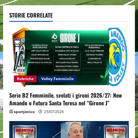
a
v
STORIE CORRELATE
i
g
a
t
i
Rubriche
Volley Femminile
o
Serie B2 Femminile, svelati i gironi 2026/27: New
n
Amando e Futura Santa Teresa nel “Girone J”
sportjonico
25/07/2026