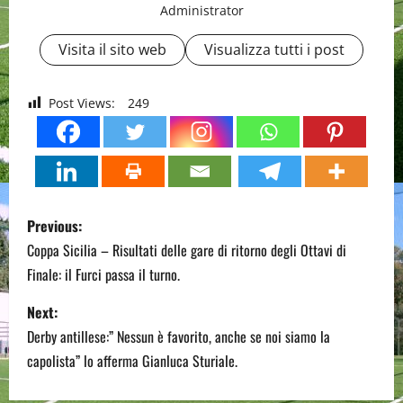
Administrator
Visita il sito web
Visualizza tutti i post
Post Views:
249
P
Previous:
o
Coppa Sicilia – Risultati delle gare di ritorno degli Ottavi di
Finale: il Furci passa il turno.
s
Next:
t
Derby antillese:” Nessun è favorito, anche se noi siamo la
n
capolista” lo afferma Gianluca Sturiale.