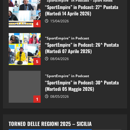
"SportEmpire" in Podcast
Sport News
“SportEmpire” in Podcast: 27^ Puntata
(Martedi 14 Aprile 2026)
15/04/2026
4
"SportEmpire" in Podcast
“SportEmpire” in Podcast: 26^ Puntata
(Martedi 07 Aprile 2026)
08/04/2026
5
"SportEmpire" in Podcast
“SportEmpire” in Podcast: 30^ Puntata
(Martedi 05 Maggio 2026)
08/05/2026
1
"SportEmpire" in Podcast
Sport News
“SportEmpire” in Podcast: 29^ Puntata
TORNEO DELLE REGIONI 2025 – SICILIA
(Martedi 28 Aprile 2026)