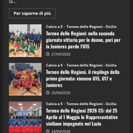
la...
Maggiori
Per saperne di più
informazioni
su
Torneo
Calcio a 5
Torneo delle Regioni - Sicilia
delle
Torneo delle Regioni: nella seconda
Regioni
di
giornata vittoria per le donne, pari per
calcio
la Juniores perde l’U15
a
5:
la
27/04/2026
Sicilia
Juniores
Calcio a 5
Torneo delle Regioni - Sicilia
è
Torneo delle Regioni, il riepilogo della
vicecampione
d’Italia
prima giornata: vincono U15, U17 e
Juniores
25/04/2026
Calcio a 5
Torneo delle Regioni - Sicilia
Torneo delle Regioni 2026 C5: dal 25
Aprile al 1 Maggio le Rappresentative
siciliane impegnate nel Lazio
24/04/2026