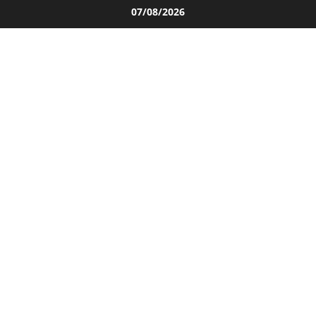
Salta
07/08/2026
al
contenuto