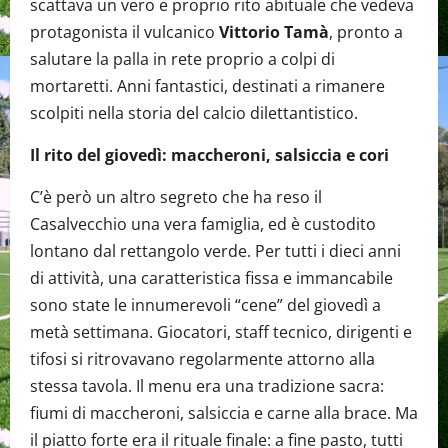
scattava un vero e proprio rito abituale che vedeva
protagonista il vulcanico
Vittorio Tamà
, pronto a
salutare la palla in rete proprio a colpi di
mortaretti. Anni fantastici, destinati a rimanere
scolpiti nella storia del calcio dilettantistico.
Il rito del giovedì: maccheroni, salsiccia e cori
C’è però un altro segreto che ha reso il
Casalvecchio una vera famiglia, ed è custodito
lontano dal rettangolo verde. Per tutti i dieci anni
di attività, una caratteristica fissa e immancabile
sono state le innumerevoli “cene” del giovedì a
metà settimana. Giocatori, staff tecnico, dirigenti e
tifosi si ritrovavano regolarmente attorno alla
stessa tavola. Il menu era una tradizione sacra:
fiumi di maccheroni, salsiccia e carne alla brace. Ma
il piatto forte era il rituale finale: a fine pasto, tutti