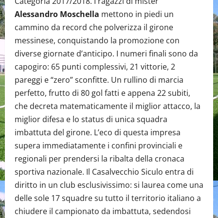
Categoria 2017/2018. I ragazzi di mister
Alessandro Moschella
mettono in piedi un
cammino da record che polverizza il girone
messinese, conquistando la promozione con
diverse giornate d’anticipo. I numeri finali sono da
capogiro: 65 punti complessivi, 21 vittorie, 2
pareggi e “zero” sconfitte. Un rullino di marcia
perfetto, frutto di 80 gol fatti e appena 22 subiti,
che decreta matematicamente il miglior attacco, la
miglior difesa e lo status di unica squadra
imbattuta del girone. L’eco di questa impresa
supera immediatamente i confini provinciali e
regionali per prendersi la ribalta della cronaca
sportiva nazionale. Il Casalvecchio Siculo entra di
diritto in un club esclusivissimo: si laurea come una
delle sole 17 squadre su tutto il territorio italiano a
chiudere il campionato da imbattuta, sedendosi