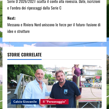
o
Serie D 2026/2027: scatta il conto alla rovescia. Date, iscrizioni
e l’ombra dei ripescaggi dalla Serie C
s
Next:
t
Messana e Riviera Nord uniscono le forze per il futuro: fusione di
n
idee e strutture
a
v
STORIE CORRELATE
i
g
a
t
Calcio Giovanile
Il "Personaggio"
i