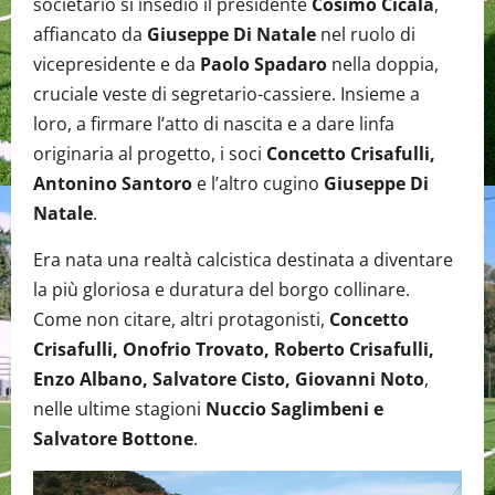
societario si insediò il presidente
Cosimo Cicala
,
affiancato da
Giuseppe Di Natale
nel ruolo di
vicepresidente e da
Paolo Spadaro
nella doppia,
cruciale veste di segretario-cassiere. Insieme a
loro, a firmare l’atto di nascita e a dare linfa
originaria al progetto, i soci
Concetto Crisafulli,
Antonino Santoro
e l’altro cugino
Giuseppe Di
Natale
.
Era nata una realtà calcistica destinata a diventare
la più gloriosa e duratura del borgo collinare.
Come non citare, altri protagonisti,
Concetto
Crisafulli, Onofrio Trovato, Roberto Crisafulli,
Enzo Albano, Salvatore Cisto, Giovanni Noto
,
nelle ultime stagioni
Nuccio Saglimbeni e
Salvatore Bottone
.