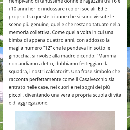
riempivano di tantissime donne e ragazzini tra i 6 e
i 10 anni fieri di indossare i colori sociali. Ed è
proprio tra queste tribune che si sono vissute le
scene più genuine, quelle che restano tatuate nella
memoria collettiva. Come quella volta in cui una
bimba di appena quattro anni, con addosso la
maglia numero “12” che le pendeva fin sotto le
ginocchia, si rivolse alla madre dicendo: “Mamma
non andiamo a letto, dobbiamo festeggiare la
squadra, i nostri calciatori!”. Una frase simbolo che
racconta perfettamente come il Casalvecchio sia
entrato nelle case, nei cuori e nei sogni dei più
piccoli, diventando una vera e propria scuola di vita
e di aggregazione.