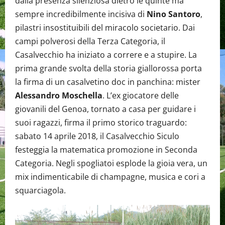
dalla presenza silenziosa dietro le quinte ma
sempre incredibilmente incisiva di
Nino Santoro
,
pilastri insostituibili del miracolo societario. Dai
campi polverosi della Terza Categoria, il
Casalvecchio ha iniziato a correre e a stupire. La
prima grande svolta della storia giallorossa porta
la firma di un casalvetino doc in panchina: mister
Alessandro Moschella
. L’ex giocatore delle
giovanili del Genoa, tornato a casa per guidare i
suoi ragazzi, firma il primo storico traguardo:
sabato 14 aprile 2018, il Casalvecchio Siculo
festeggia la matematica promozione in Seconda
Categoria. Negli spogliatoi esplode la gioia vera, un
mix indimenticabile di champagne, musica e cori a
squarciagola.