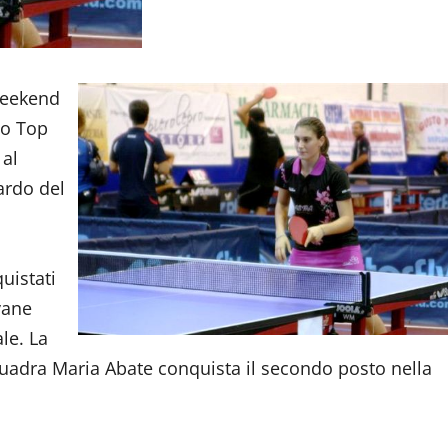
 weekend
to Top
 al
ardo del
uistati
vane
le. La
uadra Maria Abate conquista il secondo posto nella