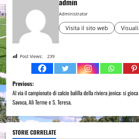
admin
Administrator
Visita il sito web
Visuali
Post Views:
239
P
Previous:
Al via il campionato di calcio balilla della riviera jonica: si gioca
o
Savoca, Alì Terme e S. Teresa.
s
t
STORIE CORRELATE
n