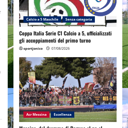
e
Calcio a 5 Maschile
Senza categoria
Coppa Italia Serie C1 Calcio a 5, ufficializzati
.
gli accoppiamenti del primo turno
sportjonico
07/08/2026
n
Acr Messina
Eccellenza