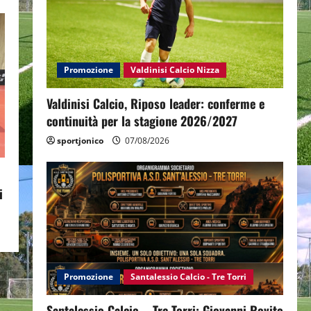
Promozione
Valdinisi Calcio Nizza
Valdinisi Calcio, Riposo leader: conferme e
continuità per la stagione 2026/2027
sportjonico
07/08/2026
i
Promozione
Santalessio Calcio - Tre Torri
Santalessio Calcio – Tre Torri: Giovanni Rovito