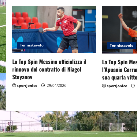
a
v
i
Tennistavolo
g
Tennistavolo
a
La Top Spin Messina ufficializza il
La Top Spin Mes
rinnovo del contratto di Niagol
l’Apuania Carra
t
Stoyanov
sua quarta vitto
i
sportjonico
29/04/2026
sportjonico
o
n