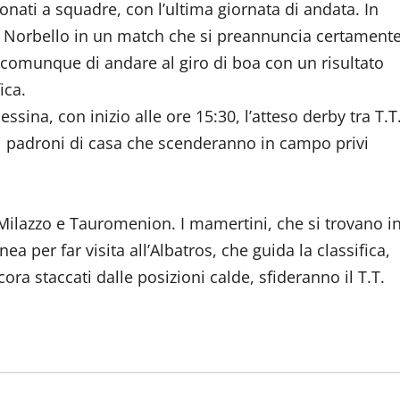
ati a squadre, con l’ultima giornata di andata. In
.T. Norbello in un match che si preannuncia certament
comunque di andare al giro di boa con un risultato
ica.
sina, con inizio alle ore 15:30, l’atteso derby tra T.T
ei padroni di casa che scenderanno in campo privi
le Milazzo e Tauromenion. I mamertini, che si trovano i
a per far visita all’Albatros, che guida la classifica,
ora staccati dalle posizioni calde, sfideranno il T.T.