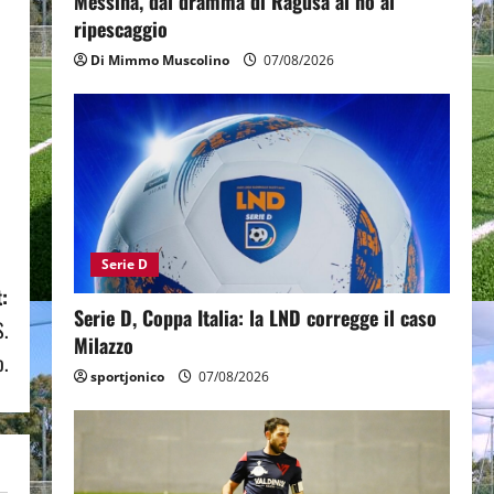
Messina, dal dramma di Ragusa al no al
ripescaggio
Di Mimmo Muscolino
07/08/2026
Serie D
:
Serie D, Coppa Italia: la LND corregge il caso
S.
Milazzo
o.
sportjonico
07/08/2026