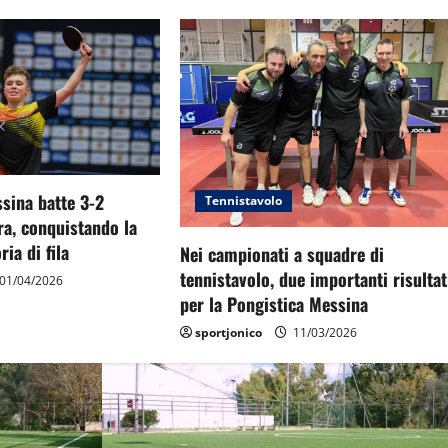
sina batte 3-2
Tennistavolo
ra, conquistando la
ria di fila
Nei campionati a squadre di
tennistavolo, due importanti risultat
01/04/2026
per la Pongistica Messina
sportjonico
11/03/2026