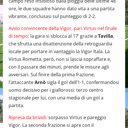
campo reso insidioso dalla pioggia delle ultime 48
ore, le due squadre hanno dato vita a una partita
vibrante, conclusasi sul punteggio di 2-2.
Avvio convincente della Vigor, pari Virtus nel finale
di tempo:
la gara si sblocca al 17’ grazie a
Tavilla
,
che sfrutta una disattenzione della retroguardia
locale per portare in vantaggio la Vigor Itala. La
Virtus Rometta, però, non si lascia sopraffare e,
con il passare dei minuti, prende le misure agli
avversari. Sul finire della prima frazione,
l’attaccante
Arnò
sigla il gol dell’1-1, confermandosi
uomo decisivo per i giallorossi: terzo centro
stagionale per lui, con una media di un gol a
partita.
Ripresa da brividi:
sorpasso Virtus e pareggio
Vigor. La seconda frazione si apre con il