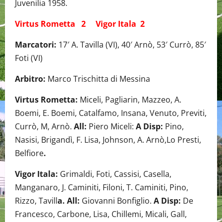
Juvenilia 1958.
Virtus Rometta 2 Vigor Itala 2
Marcatori:
17′ A. Tavilla (VI), 40′ Arnò, 53′ Currò, 85′
Foti (VI)
Arbitro:
Marco Trischitta di Messina
Virtus Rometta:
Miceli, Pagliarin, Mazzeo, A.
Boemi, E. Boemi, Catalfamo, Insana, Venuto, Previti,
Currò, M, Arnò.
All:
Piero Miceli:
A Disp:
Pino,
Nasisi, Brigandì, F. Lisa, Johnson, A. Arnò,Lo Presti,
Belfiore
.
Vigor Itala:
Grimaldi, Foti, Cassisi, Casella,
Manganaro, J. Caminiti, Filoni, T. Caminiti, Pino,
Rizzo, Tavill
a. All:
Giovanni Bonfiglio.
A Disp:
De
Francesco, Carbone, Lisa, Chillemi, Micali, Gall,