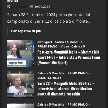
"SportEmpire" in Podcast
Sport News
sportjonico
30/09/2024
“SportEmpire” in Podcast: 29^ Puntata
(Martedi 28 Aprile 2026)
Sabato 28 Settembre 2024 prima giornata dal
campionato di Serie C2 di calcio a 5 di fronte...
28/04/2026
2
Maggiori
Per saperne di più
informazioni
"SportEmpire" in Podcast
su
“SportEmpire” in Podcast: 28^ Puntata
Post-
Altri Sport
Calcio a 5 Maschile
gara
(Martedi 21 Aprile 2026)
PRIMO PIANO
Video - Calcio a 5
Mongiuffi
Melia
Post-gara Mongiuffi Melia – Mamma Mia
21/04/2026
–
3
Sport (4-6) – Intervista a Veronica Freni
Mamma
Mia
(Mamma Mia Sport)
Sport
"SportEmpire" in Podcast
Sport News
(4-
30/09/2024
6)
“SportEmpire” in Podcast: 27^ Puntata
Calcio a 5 Maschile
PRIMO PIANO
–
(Martedi 14 Aprile 2026)
Video - Calcio a 5
Intervista
a
SerieC2 – Mongiuffi Melia 2024-25 –
15/04/2026
mister
4
Intervista al laterale Mirko Merlino
Arturo
Carciotto
punta di diamante rossoblù
(Mongiuffi
Melia)
"SportEmpire" in Podcast
26/09/2024
“SportEmpire” in Podcast: 26^ Puntata
Calcio a 5 Maschile
PRIMO PIANO