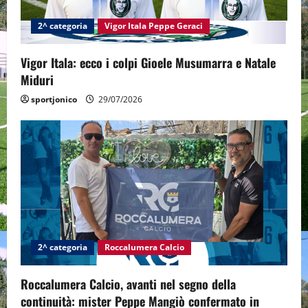
2^ categoria
Vigor Itala Peppe Geraci
Vigor Itala: ecco i colpi Gioele Musumarra e Natale
Miduri
sportjonico
29/07/2026
2^ categoria
Roccalumera Calcio
Roccalumera Calcio, avanti nel segno della
continuità: mister Peppe Mangiò confermato in