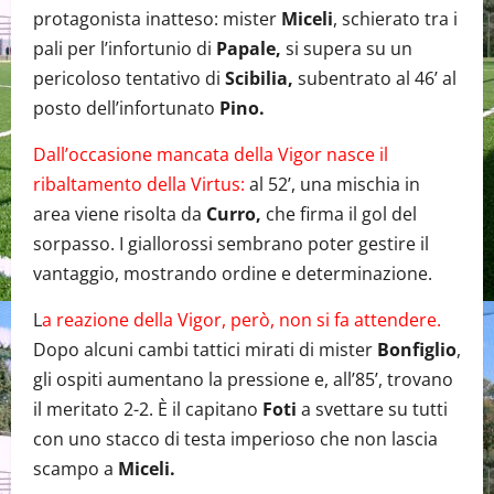
protagonista inatteso: mister
Miceli
, schierato tra i
pali per l’infortunio di
Papale,
si supera su un
pericoloso tentativo di
Scibilia,
subentrato al 46’ al
posto dell’infortunato
Pino.
Dall’occasione mancata della Vigor nasce il
ribaltamento della Virtus:
al 52’, una mischia in
area viene risolta da
Curro,
che firma il gol del
sorpasso. I giallorossi sembrano poter gestire il
vantaggio, mostrando ordine e determinazione.
L
a reazione della Vigor, però, non si fa attendere.
Dopo alcuni cambi tattici mirati di mister
Bonfiglio
,
gli ospiti aumentano la pressione e, all’85’, trovano
il meritato 2-2. È il capitano
Foti
a svettare su tutti
con uno stacco di testa imperioso che non lascia
scampo a
Miceli.