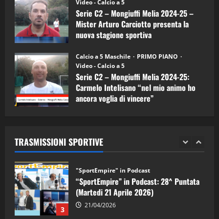
(Martedi 07 Aprile 2026)
Video - Calcio a 5
Serie C2 – Mongiuffi Melia 2024-25 –
08/04/2026
5
Mister Arturo Carciotto presenta la
nuova stagione sportiva
"SportEmpire" in Podcast
11/09/2024
“SportEmpire” in Podcast: 30^ Puntata
Calcio a 5 Maschile
PRIMO PIANO
(Martedi 05 Maggio 2026)
Video - Calcio a 5
Serie C2 – Mongiuffi Melia 2024-25:
08/05/2026
1
Carmelo Intelisano “nel mio animo ho
ancora voglia di vincere”
"SportEmpire" in Podcast
Sport News
05/09/2024
“SportEmpire” in Podcast: 29^ Puntata
(Martedi 28 Aprile 2026)
TRASMISSIONI SPORTIVE
28/04/2026
2
"SportEmpire" in Podcast
“SportEmpire” in Podcast: 28^ Puntata
(Martedi 21 Aprile 2026)
21/04/2026
3