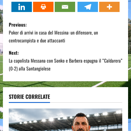
P
Previous:
o
Poker di arrivi in casa del Messina: un difensore, un
centrocampista e due attaccanti
s
Next:
t
La capolista Messana con Sonko e Barbera espugna il “Caldarera”
n
(0-2) alla Santangiolese
a
v
STORIE CORRELATE
i
g