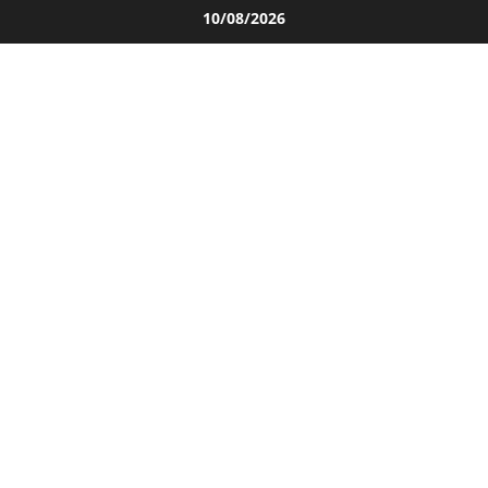
Salta
10/08/2026
al
contenuto