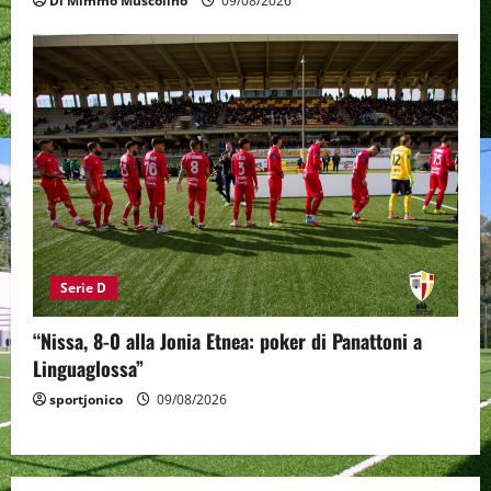
Di Mimmo Muscolino
09/08/2026
Serie D
“Nissa, 8-0 alla Jonia Etnea: poker di Panattoni a
Linguaglossa”
sportjonico
09/08/2026