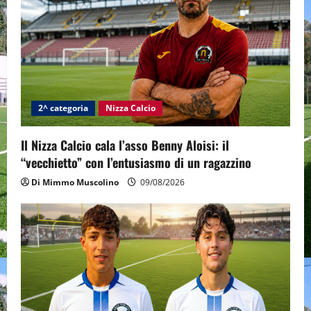
a
t
i
o
2^ categoria
Nizza Calcio
n
Il Nizza Calcio cala l’asso Benny Aloisi: il
“vecchietto” con l’entusiasmo di un ragazzino
Di Mimmo Muscolino
09/08/2026