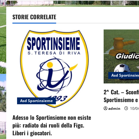
s
t
STORIE CORRELATE
n
a
v
i
Asd Sportinsi
g
2^ Cat. – Sconf
a
Sportinsieme e 
Asd Sportinsieme
t
admin
10/0
Adesso lo Sportinsieme non esiste
i
più: radiato dai ruoli della Figc.
o
Liberi i giocatori.