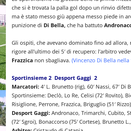
che si è trovata la palla gol dopo un rinvio difett
ma è stato messo giù appena messo piede in area,
punizione di
Di Bella,
che ha battuto
Andronac
Gli ospiti, che avevano dominato fino ad allora, 
rigore all’ultimo dei 5′ di recupero: l’arbitro ve
Frazzica
non sbagliava.
(Vincenzo Di Bella nella 
Sportinsieme 2 Desport Gaggi 2
Marcatori:
4′ L. Brunetto (rig), 60′ Nassi, 67′ Di Be
Sportinsieme: Declò, Lo Re, Celisi (72′ Rovito), Bie
Risiglione, Perrone, Frazzica, Briguglio (51′ Rizzo)
Desport Gaggi:
Andronaco, Trimarchi, Cubito, Ste
(72′ Sgroi), Bonaccorso (75′ Cortese), Brunetto L.
Arbitro:
Cristaudo di Catania