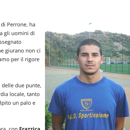
 di Perrone, ha
a gli uomini di
assegnato
che giurano non ci
amo per il rigore
tà delle due punte,
dia locale, tanto
pito un palo e
ora, con
Frazzica