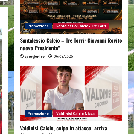
Promozione
Santalessio Calcio - Tre Torri
Santalessio Calcio – Tre Torri: Giovanni Rovito
nuovo Presidente”
sportjonico
06/08/2026
Promozione
Valdinisi Calcio Nizza
Valdinisi Calcio, colpo in attacco: arriva