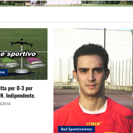
eme
itta per 0-3 per
N. Indipendente.
4/2014
Asd Sportinsieme