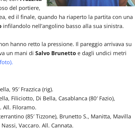
oso del portiere,
 ed il finale, quando ha riaperto la partita con una
o
infilandolo nell’angolino basso alla sua sinistra.
non hanno retto la pressione. Il pareggio arrivava su
deva un mani di
Salvo Brunetto
e dagli undici metri
foto).
lla, 95′ Frazzica (rig).
lla, Filiciotto, Di Bella, Casablanca (80′ Fazio),
. All. Filoramo.
rrantino (85′ Tizzone), Brunetto S., Manitta, Mavilla
, Nassi, Vaccaro. All. Cannata.