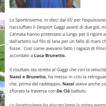
Lo Sportinsieme, in dieci dal 65′ per l’espulsione
riacciuffato il Desport Gaggi avanti di due gol, m
Cannata hanno protestato a lungo per il rigore 
dall’arbitro sul filo di lana per un fallo di mani 
fosse. Così come avevano fatto i ragazzi di Filor
accordato a
Luca Brunetto.
Il risultato sta stretto al Gaggi che con la veloci
Nassi e Brunetto,
ha messo in crisi la retroguar
che, prima del raddoppio,
Nassi
aveva anche col
sfiorato la traversa con
De Clò
battuto.
Lo Sportinsieme ha giocato bene la prima mezz