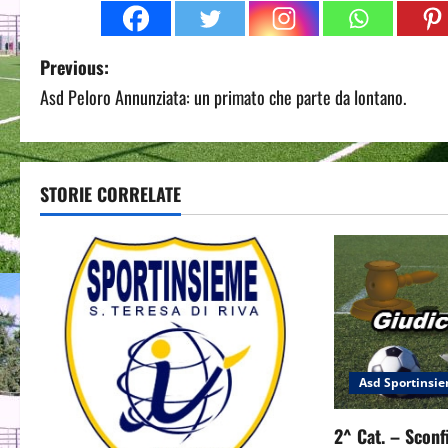
P
Previous:
Asd Peloro Annunziata: un primato che parte da lontano.
o
s
t
STORIE CORRELATE
n
a
v
i
Asd Sportinsi
g
2^ Cat. – Sconf