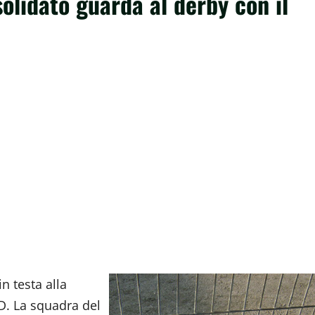
olidato guarda al derby con il
n testa alla
 D. La squadra del