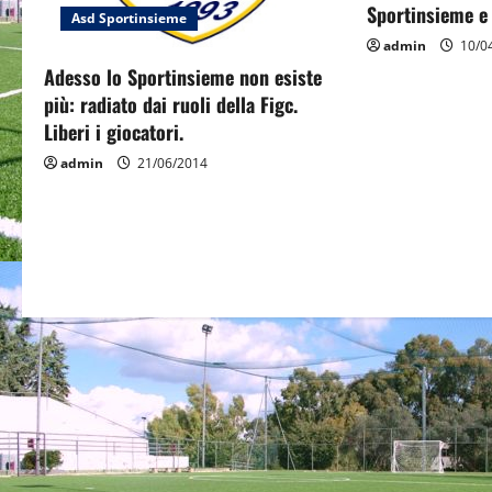
a
Sportinsieme e 
Asd Sportinsieme
t
admin
10/0
Adesso lo Sportinsieme non esiste
i
più: radiato dai ruoli della Figc.
o
Liberi i giocatori.
admin
21/06/2014
n