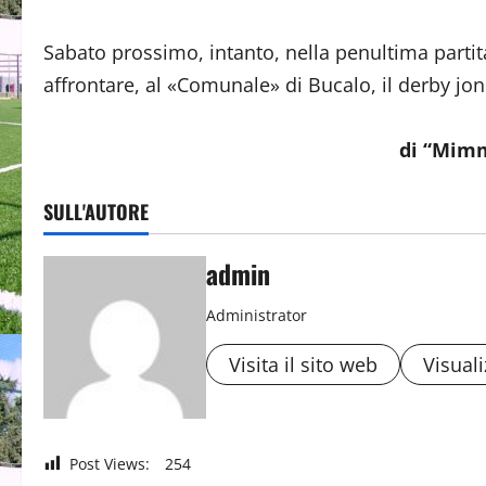
Sabato prossimo, intanto, nella penultima partit
affrontare, al «Comunale» di Bucalo, il derby jo
di “Mim
SULL'AUTORE
admin
Administrator
Visita il sito web
Visuali
Post Views:
254