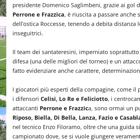
presidente Domenico Saglimbeni, grazie ai gol 
Perrone e Frazzica
, è riuscita a passare anche
dell’ostica Roccesse, tenendo a debita distanza 
inseguitrici.
Il team dei santateresini, imperniato soprattutto
difesa (una delle migliori del torneo) e un atta
fatto evidenziare anche carattere, determinazion
I giocatori più esperti della compagine, come il 
i difensori
Celisi, Lo Re e Feliciotto
, i centroca
attaccanti
Perrone e Frazzic
a, sono ormai un pu
Riposo, Biella, Di Bella, Lanza, Fazio e Casab
nel tecnico Enzo Filoramo, oltre che una guida 
campionato dove, se si vuole giungere veramente a