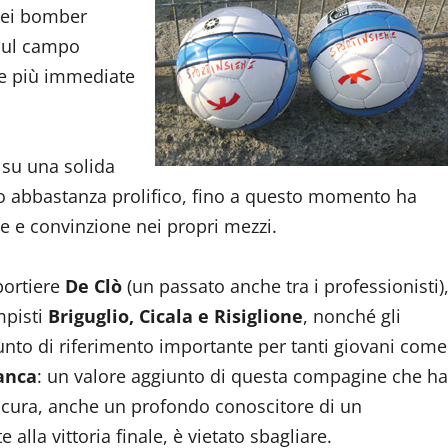
dei bomber
 sul campo
le più immediate
 su una solida
cco abbastanza prolifico, fino a questo momento ha
e e convinzione nei propri mezzi.
portiere
De Clò
(un passato anche tra i professionisti)
mpisti
Briguglio, Cicala e Risiglione
, nonché gli
nto di riferimento importante per tanti giovani come
lanca
: un valore aggiunto di questa compagine che ha
sicura, anche un profondo conoscitore di un
lla vittoria finale, è vietato sbagliare.