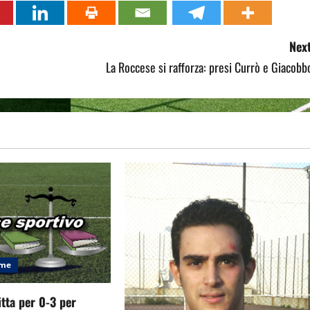
Next
La Roccese si rafforza: presi Currò e Giacobb
eme
itta per 0-3 per