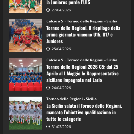
la Juniores perde l’U15
a
5:
la
27/04/2026
Sicilia
Juniores
Calcio a 5
Torneo delle Regioni - Sicilia
è
Torneo delle Regioni, il riepilogo della
vicecampione
d’Italia
prima giornata: vincono U15, U17 e
Juniores
25/04/2026
Calcio a 5
Torneo delle Regioni - Sicilia
Torneo delle Regioni 2026 C5: dal 25
Aprile al 1 Maggio le Rappresentative
siciliane impegnate nel Lazio
24/04/2026
Torneo delle Regioni - Sicilia
La Sicilia saluta il Torneo delle Regioni,
mancato l’obiettivo qualificazione in
tutte le categorie
31/03/2026