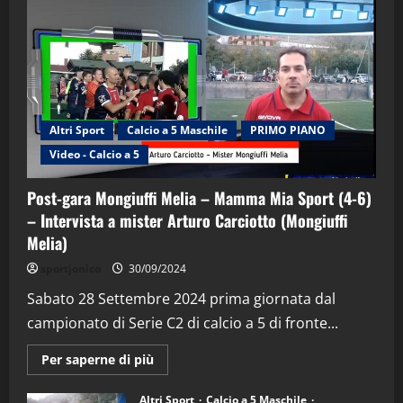
Altri Sport
Calcio a 5 Maschile
PRIMO PIANO
Video - Calcio a 5
Post-gara Mongiuffi Melia – Mamma Mia Sport (4-6)
– Intervista a mister Arturo Carciotto (Mongiuffi
Melia)
"SportEmpire" in Podcast
Sport News
sportjonico
30/09/2024
“SportEmpire” in Podcast: 29^ Puntata
(Martedi 28 Aprile 2026)
Sabato 28 Settembre 2024 prima giornata dal
campionato di Serie C2 di calcio a 5 di fronte...
28/04/2026
2
Maggiori
Per saperne di più
informazioni
"SportEmpire" in Podcast
su
“SportEmpire” in Podcast: 28^ Puntata
Post-
Altri Sport
Calcio a 5 Maschile