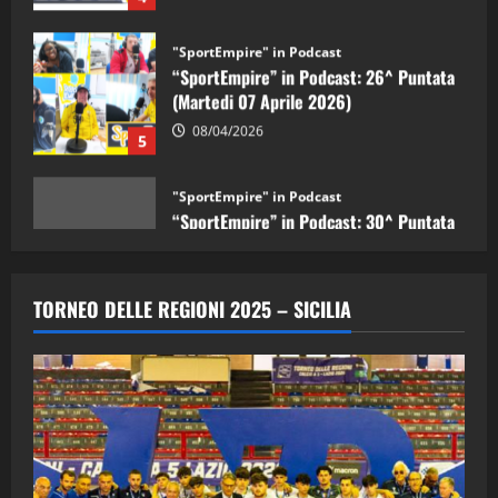
“SportEmpire” in Podcast: 26^ Puntata
(Martedi 07 Aprile 2026)
08/04/2026
5
"SportEmpire" in Podcast
“SportEmpire” in Podcast: 30^ Puntata
(Martedi 05 Maggio 2026)
08/05/2026
1
"SportEmpire" in Podcast
Sport News
“SportEmpire” in Podcast: 29^ Puntata
TORNEO DELLE REGIONI 2025 – SICILIA
(Martedi 28 Aprile 2026)
28/04/2026
2
"SportEmpire" in Podcast
“SportEmpire” in Podcast: 28^ Puntata
(Martedi 21 Aprile 2026)
21/04/2026