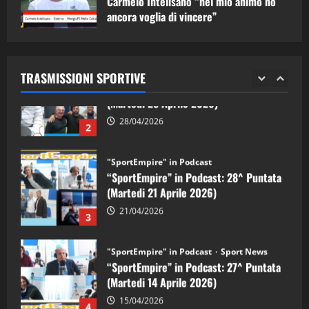
Carmelo Intelisano “nel mio animo ho
ancora voglia di vincere”
"SportEmpire" in Podcast
Sport News
05/09/2024
“SportEmpire” in Podcast: 29^ Puntata
(Martedi 28 Aprile 2026)
TRASMISSIONI SPORTIVE
28/04/2026
2
"SportEmpire" in Podcast
“SportEmpire” in Podcast: 28^ Puntata
(Martedi 21 Aprile 2026)
21/04/2026
3
"SportEmpire" in Podcast
Sport News
“SportEmpire” in Podcast: 27^ Puntata
(Martedi 14 Aprile 2026)
15/04/2026
4
"SportEmpire" in Podcast