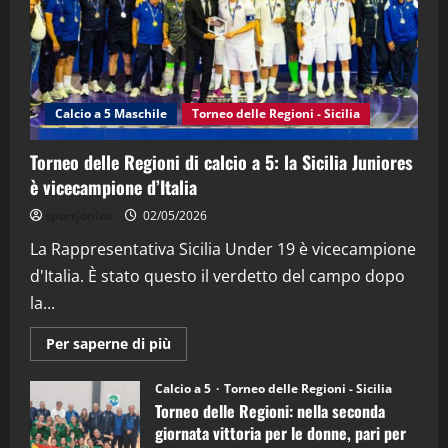
3
"SportEmpire" in Podcast
Sport News
“SportEmpire” in Podcast: 27^ Puntata
(Martedi 14 Aprile 2026)
Calcio a 5 Maschile
Torneo delle Regioni - Sicilia
15/04/2026
4
Torneo delle Regioni di calcio a 5: la Sicilia Juniores
è vicecampione d’Italia
"SportEmpire" in Podcast
“SportEmpire” in Podcast: 26^ Puntata
sportjonico
02/05/2026
(Martedi 07 Aprile 2026)
La Rappresentativa Sicilia Under 19 è vicecampione
08/04/2026
5
d'Italia. È stato questo il verdetto del campo dopo
la...
Maggiori
Per saperne di più
informazioni
su
Torneo
Calcio a 5
Torneo delle Regioni - Sicilia
delle
Torneo delle Regioni: nella seconda
Regioni
di
giornata vittoria per le donne, pari per
calcio