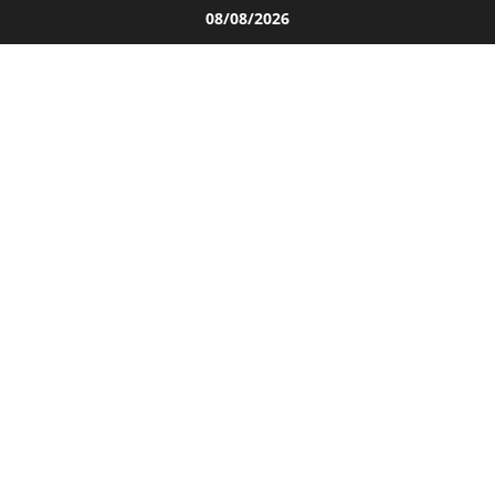
Salta
08/08/2026
al
contenuto