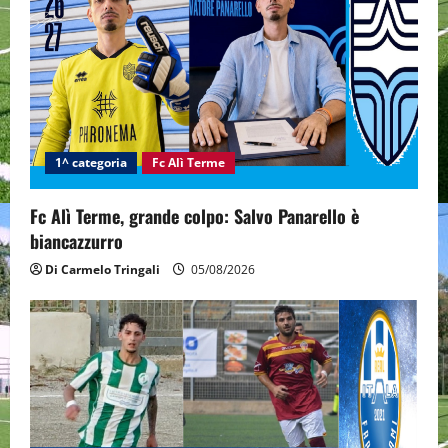
g
a
t
i
1^ categoria
Fc Alì Terme
o
n
Fc Alì Terme, grande colpo: Salvo Panarello è
biancazzurro
Di Carmelo Tringali
05/08/2026