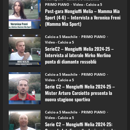
gara
(Martedi 21 Aprile 2026)
PRIMO PIANO
Video - Calcio a 5
Mongiuffi
Melia
Post-gara Mongiuffi Melia – Mamma Mia
21/04/2026
–
3
Sport (4-6) – Intervista a Veronica Freni
Mamma
Mia
(Mamma Mia Sport)
Sport
"SportEmpire" in Podcast
Sport News
(4-
30/09/2024
6)
“SportEmpire” in Podcast: 27^ Puntata
Calcio a 5 Maschile
PRIMO PIANO
–
(Martedi 14 Aprile 2026)
Video - Calcio a 5
Intervista
a
SerieC2 – Mongiuffi Melia 2024-25 –
15/04/2026
mister
4
Intervista al laterale Mirko Merlino
Arturo
Carciotto
punta di diamante rossoblù
(Mongiuffi
Melia)
"SportEmpire" in Podcast
26/09/2024
“SportEmpire” in Podcast: 26^ Puntata
Calcio a 5 Maschile
PRIMO PIANO
(Martedi 07 Aprile 2026)
Video - Calcio a 5
Serie C2 – Mongiuffi Melia 2024-25 –
08/04/2026
5
Mister Arturo Carciotto presenta la
nuova stagione sportiva
"SportEmpire" in Podcast
11/09/2024
“SportEmpire” in Podcast: 30^ Puntata
Calcio a 5 Maschile
PRIMO PIANO
(Martedi 05 Maggio 2026)
Video - Calcio a 5
Serie C2 – Mongiuffi Melia 2024-25:
08/05/2026
1