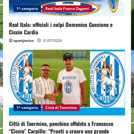
1^ categoria
Real Itala Franco Zagami
Real Itala: ufficiali i colpi Domenico Guccione e
Ciccio Cardia
sportjonico
31/07/2026
1^ categoria
Città di Taormina
Città di Taormina, panchina affidata a Francesco
“Ciccio” Carpillo: “Pronti a creare una grande