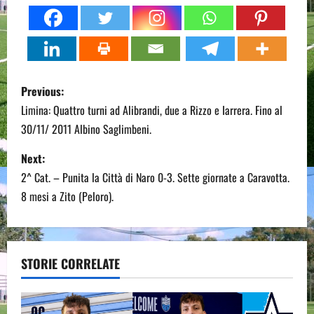
P
Previous:
o
Limina: Quattro turni ad Alibrandi, due a Rizzo e Iarrera. Fino al
30/11/ 2011 Albino Saglimbeni.
s
Next:
t
2^ Cat. – Punita la Città di Naro 0-3. Sette giornate a Caravotta.
n
8 mesi a Zito (Peloro).
a
v
STORIE CORRELATE
i