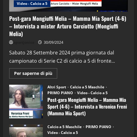
Video - Calcio a 5
Post-gara Mongiuffi Melia – Mamma Mia Sport (4-6)
– Intervista a mister Arturo Carciotto (Mongiuffi
Melia)
"SportEmpire" in Podcast
Sport News
sportjonico
30/09/2024
“SportEmpire” in Podcast: 29^ Puntata
(Martedi 28 Aprile 2026)
Sabato 28 Settembre 2024 prima giornata dal
campionato di Serie C2 di calcio a 5 di fronte...
28/04/2026
2
Maggiori
Per saperne di più
informazioni
"SportEmpire" in Podcast
su
“SportEmpire” in Podcast: 28^ Puntata
Post-
Altri Sport
Calcio a 5 Maschile
gara
(Martedi 21 Aprile 2026)
PRIMO PIANO
Video - Calcio a 5
Mongiuffi
Melia
Post-gara Mongiuffi Melia – Mamma Mia
21/04/2026
–
3
Sport (4-6) – Intervista a Veronica Freni
Mamma
Mia
(Mamma Mia Sport)
Sport
"SportEmpire" in Podcast
Sport News
(4-
30/09/2024
6)
“SportEmpire” in Podcast: 27^ Puntata
Calcio a 5 Maschile
PRIMO PIANO
–
(Martedi 14 Aprile 2026)
Video - Calcio a 5
Intervista