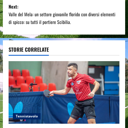
s
Next:
t
Valle del Mela: un settore giovanile florido con diversi elementi
n
di spicco: su tutti il portiere Scibilia.
a
v
STORIE CORRELATE
i
g
a
t
i
Tennistavolo
o