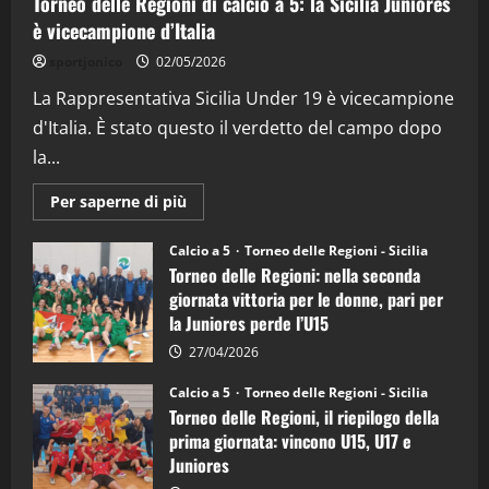
Torneo delle Regioni di calcio a 5: la Sicilia Juniores
è vicecampione d’Italia
"SportEmpire" in Podcast
“SportEmpire” in Podcast: 26^ Puntata
sportjonico
02/05/2026
(Martedi 07 Aprile 2026)
La Rappresentativa Sicilia Under 19 è vicecampione
08/04/2026
5
d'Italia. È stato questo il verdetto del campo dopo
la...
Maggiori
Per saperne di più
informazioni
su
Torneo
Calcio a 5
Torneo delle Regioni - Sicilia
delle
Torneo delle Regioni: nella seconda
Regioni
di
giornata vittoria per le donne, pari per
calcio
la Juniores perde l’U15
a
5:
la
27/04/2026
Sicilia
Juniores
Calcio a 5
Torneo delle Regioni - Sicilia
è
Torneo delle Regioni, il riepilogo della
vicecampione
d’Italia
prima giornata: vincono U15, U17 e
Juniores