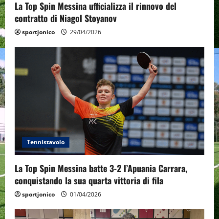
n
La Top Spin Messina ufficializza il rinnovo del
contratto di Niagol Stoyanov
sportjonico
29/04/2026
Tennistavolo
La Top Spin Messina batte 3-2 l’Apuania Carrara,
conquistando la sua quarta vittoria di fila
sportjonico
01/04/2026