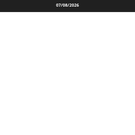
Salta
07/08/2026
al
contenuto