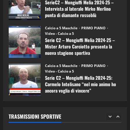
a
SerieC2 – Mongiuffi Melia 2024-25 –
15/04/2026
mister
4
Intervista al laterale Mirko Merlino
Arturo
Carciotto
punta di diamante rossoblù
(Mongiuffi
Melia)
"SportEmpire" in Podcast
26/09/2024
“SportEmpire” in Podcast: 26^ Puntata
Calcio a 5 Maschile
PRIMO PIANO
(Martedi 07 Aprile 2026)
Video - Calcio a 5
Serie C2 – Mongiuffi Melia 2024-25 –
08/04/2026
5
Mister Arturo Carciotto presenta la
nuova stagione sportiva
"SportEmpire" in Podcast
11/09/2024
“SportEmpire” in Podcast: 30^ Puntata
Calcio a 5 Maschile
PRIMO PIANO
(Martedi 05 Maggio 2026)
Video - Calcio a 5
Serie C2 – Mongiuffi Melia 2024-25:
08/05/2026
1
Carmelo Intelisano “nel mio animo ho
ancora voglia di vincere”
"SportEmpire" in Podcast
Sport News
05/09/2024
“SportEmpire” in Podcast: 29^ Puntata
(Martedi 28 Aprile 2026)
TRASMISSIONI SPORTIVE
28/04/2026
2